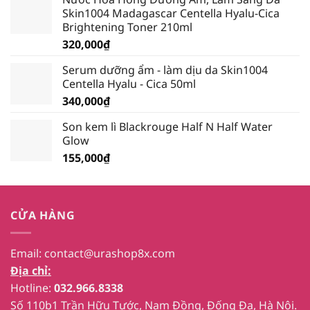
là:
tại
Skin1004 Madagascar Centella Hyalu-Cica
389,000₫.
là:
Brightening Toner 210ml
339,000₫.
320,000
₫
Serum dưỡng ẩm - làm dịu da Skin1004
Centella Hyalu - Cica 50ml
340,000
₫
Son kem lì Blackrouge Half N Half Water
Glow
155,000
₫
CỬA HÀNG
Email:
contact@urashop8x.com
Địa chỉ:
Hotline:
032.966.8338
Số 110b1 Trần Hữu Tước, Nam Đồng, Đống Đa, Hà Nội.