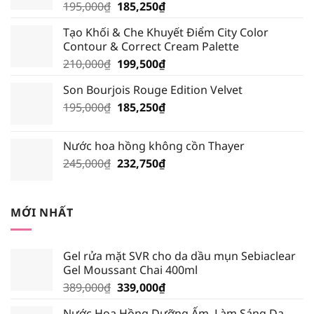
Giá
Giá
195,000
₫
185,250
₫
gốc
hiện
Tạo Khối & Che Khuyết Điểm City Color
là:
tại
Contour & Correct Cream Palette
195,000₫.
là:
Giá
Giá
210,000
₫
199,500
₫
185,250₫.
gốc
hiện
Son Bourjois Rouge Edition Velvet
là:
tại
Giá
Giá
195,000
₫
210,000₫.
185,250
₫
là:
gốc
hiện
199,500₫.
là:
tại
Nước hoa hồng không cồn Thayer
195,000₫.
là:
Giá
Giá
245,000
₫
232,750
₫
185,250₫.
gốc
hiện
là:
tại
245,000₫.
là:
MỚI NHẤT
232,750₫.
Gel rửa mặt SVR cho da dầu mụn Sebiaclear
Gel Moussant Chai 400ml
Giá
Giá
389,000
₫
339,000
₫
gốc
hiện
Nước Hoa Hồng Dưỡng Ẩm, Làm Sáng Da