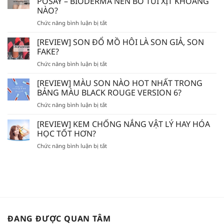
POSAY – BIODERMA NÊN BỎ TÚI XỊT KHOÁNG
MẮC]
NÀO?
DÙNG
ở
Chức năng bình luận bị tắt
TẨY
AVENE
TẾ
–
BÀO
[REVIEW] SON ĐỔ MỒ HÔI LÀ SON GIẢ, SON
EVOLUDERM
CHẾT
FAKE?
–
HÓA
ở
Chức năng bình luận bị tắt
VICHY
HỌC
[REVIEW]
–
AHA/BHA
SON
[REVIEW] MÀU SON NÀO HOT NHẤT TRONG
LA
SẼ
ĐỔ
ROCHE
BẢNG MÀU BLACK ROUGE VERSION 6?
BỊ
MỒ
POSAY
MÒN
ở
Chức năng bình luận bị tắt
HÔI
–
DA?
[REVIEW]
LÀ
BIODERMA
MÀU
[REVIEW] KEM CHỐNG NẮNG VẬT LÝ HAY HÓA
SON
NÊN
SON
GIẢ,
HỌC TỐT HƠN?
BỎ
NÀO
SON
TÚI
ở
Chức năng bình luận bị tắt
HOT
FAKE?
XỊT
[REVIEW]
NHẤT
KHOÁNG
KEM
TRONG
NÀO?
CHỐNG
BẢNG
NẮNG
MÀU
VẬT
BLACK
LÝ
ROUGE
HAY
VERSION
HÓA
6?
ĐANG ĐƯỢC QUAN TÂM
HỌC