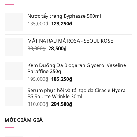
TỐT
HƠN?
Nước tẩy trang Byphasse 500ml
Giá
Giá
135,000
₫
128,250
₫
gốc
hiện
là:
tại
MẶT NẠ RAU MÁ ROSA - SEOUL ROSE
135,000₫.
là:
Giá
Giá
30,000
₫
28,500
₫
128,250₫.
gốc
hiện
là:
tại
Kem Dưỡng Da Biogaran Glycerol Vaseline
30,000₫.
là:
Paraffine 250g
28,500₫.
Giá
Giá
195,000
₫
185,250
₫
gốc
hiện
Serum phục hồi và tái tạo da Ciracle Hydra
là:
tại
B5 Source Wrinkle 30ml
195,000₫.
là:
Giá
Giá
310,000
₫
294,500
₫
185,250₫.
gốc
hiện
là:
tại
MỚI GIẢM GIÁ
310,000₫.
là:
294,500₫.