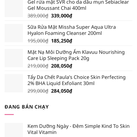
Gel rửa mặt SVR cho da dầu mụn Sebiaclear
Gel Moussant Chai 400ml
Giá
Giá
389,000
₫
339,000
₫
gốc
hiện
Sữa Rửa Mặt Missha Super Aqua Ultra
là:
tại
Hyalon Foaming Cleanser 200ml
389,000₫.
là:
Giá
Giá
195,000
₫
185,250
₫
339,000₫.
gốc
hiện
Mặt Nạ Môi Dưỡng Ẩm Klavuu Nourishing
là:
tại
Care Lip Sleeping Pack 20g
195,000₫.
là:
Giá
Giá
219,000
₫
208,050
₫
185,250₫.
gốc
hiện
Tẩy Da Chết Paula’s Choice Skin Perfecting
là:
tại
2% BHA Liquid Exfoliant 30ml
219,000₫.
là:
Giá
Giá
299,000
₫
284,050
₫
208,050₫.
gốc
hiện
là:
tại
ĐANG BÁN CHẠY
299,000₫.
là:
284,050₫.
Kem Dưỡng Ngày - Đêm Simple Kind To Skin
Vital Vitamin