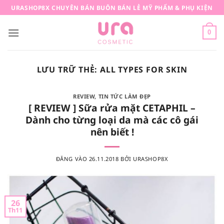
Bỏ
URASHOP8X CHUYÊN BÁN BUÔN BÁN LẺ MỸ PHẨM & PHỤ KIỆN
qua
nội
0
dung
LƯU TRỮ THẺ:
ALL TYPES FOR SKIN
REVIEW
,
TIN TỨC LÀM ĐẸP
[ REVIEW ] Sữa rửa mặt CETAPHIL –
Dành cho từng loại da mà các cô gái
nên biết !
ĐĂNG VÀO
26.11.2018
BỞI
URASHOP8X
26
Th11