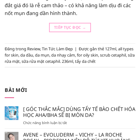
đắt giá đó là rễ cam thảo – có khả năng làm dịu đi các
nốt mụn đang dần hình thành.
TIẾP TỤC ĐỌC
→
Đăng trong
Review
,
Tin Tức Làm Đẹp
|
Được gắn thẻ
127ml
,
all types
for skin
,
da dầu
,
da mụn
,
da nhạy cảm
,
for oily skin
,
scrub cetaphil
,
sữa
rửa mặt
,
sữa rửa mặt cetaphil. 236ml
,
tẩy da chết
BÀI MỚI
[ GÓC THẮC MẮC] DÙNG TẨY TẾ BÀO CHẾT HÓA
HỌC AHA/BHA SẼ BỊ MÒN DA?
ở
Chức năng bình luận bị tắt
[
GÓC
AVENE – EVOLUDERM – VICHY – LA ROCHE
THẮC