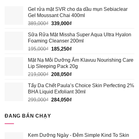
Gel rửa mặt SVR cho da dầu mụn Sebiaclear
Gel Moussant Chai 400ml
Giá
Giá
389,000
₫
339,000
₫
gốc
hiện
Sữa Rửa Mặt Missha Super Aqua Ultra Hyalon
là:
tại
Foaming Cleanser 200ml
389,000₫.
là:
Giá
Giá
195,000
₫
185,250
₫
339,000₫.
gốc
hiện
Mặt Nạ Môi Dưỡng Ẩm Klavuu Nourishing Care
là:
tại
Lip Sleeping Pack 20g
195,000₫.
là:
Giá
Giá
219,000
₫
208,050
₫
185,250₫.
gốc
hiện
Tẩy Da Chết Paula’s Choice Skin Perfecting 2%
là:
tại
BHA Liquid Exfoliant 30ml
219,000₫.
là:
Giá
Giá
299,000
₫
284,050
₫
208,050₫.
gốc
hiện
là:
tại
ĐANG BÁN CHẠY
299,000₫.
là:
284,050₫.
Kem Dưỡng Ngày - Đêm Simple Kind To Skin