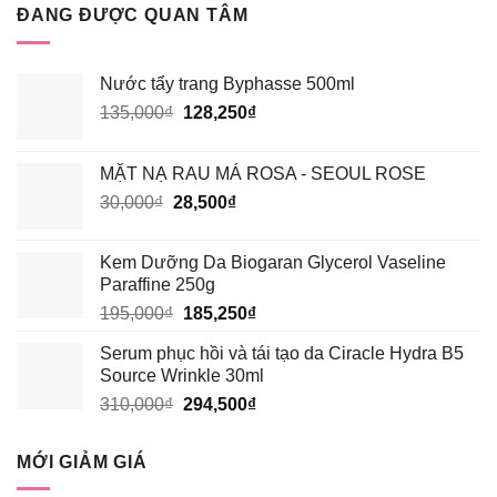
ĐANG ĐƯỢC QUAN TÂM
Nước tẩy trang Byphasse 500ml
Giá
Giá
135,000
₫
128,250
₫
gốc
hiện
là:
tại
MẶT NẠ RAU MÁ ROSA - SEOUL ROSE
135,000₫.
là:
Giá
Giá
30,000
₫
28,500
₫
128,250₫.
gốc
hiện
là:
tại
Kem Dưỡng Da Biogaran Glycerol Vaseline
30,000₫.
là:
Paraffine 250g
28,500₫.
Giá
Giá
195,000
₫
185,250
₫
gốc
hiện
Serum phục hồi và tái tạo da Ciracle Hydra B5
là:
tại
Source Wrinkle 30ml
195,000₫.
là:
Giá
Giá
310,000
₫
294,500
₫
185,250₫.
gốc
hiện
là:
tại
MỚI GIẢM GIÁ
310,000₫.
là:
294,500₫.