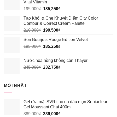
Vital Vitamin
Giá
Giá
195,000
₫
185,250
₫
gốc
hiện
Tạo Khối & Che Khuyết Điểm City Color
là:
tại
Contour & Correct Cream Palette
195,000₫.
là:
Giá
Giá
210,000
₫
199,500
₫
185,250₫.
gốc
hiện
Son Bourjois Rouge Edition Velvet
là:
tại
Giá
Giá
195,000
₫
210,000₫.
185,250
₫
là:
gốc
hiện
199,500₫.
là:
tại
Nước hoa hồng không cồn Thayer
195,000₫.
là:
Giá
Giá
245,000
₫
232,750
₫
185,250₫.
gốc
hiện
là:
tại
245,000₫.
là:
MỚI NHẤT
232,750₫.
Gel rửa mặt SVR cho da dầu mụn Sebiaclear
Gel Moussant Chai 400ml
Giá
Giá
389,000
₫
339,000
₫