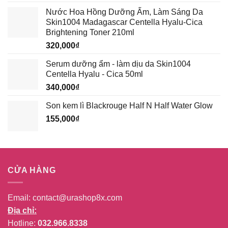
gốc
hiện
Nước Hoa Hồng Dưỡng Ẩm, Làm Sáng Da
là:
tại
Skin1004 Madagascar Centella Hyalu-Cica
389,000₫.
là:
Brightening Toner 210ml
339,000₫.
320,000
₫
Serum dưỡng ẩm - làm dịu da Skin1004
Centella Hyalu - Cica 50ml
340,000
₫
Son kem lì Blackrouge Half N Half Water Glow
155,000
₫
CỬA HÀNG
Email:
contact@urashop8x.com
Địa chỉ:
Hotline:
032.966.8338