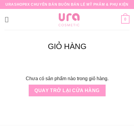
Bỏ
URASHOP8X CHUYÊN BÁN BUÔN BÁN LẺ MỸ PHẨM & PHỤ KIỆN
qua
nội
0
dung
GIỎ HÀNG
Chưa có sản phẩm nào trong giỏ hàng.
QUAY TRỞ LẠI CỬA HÀNG