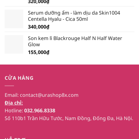
320,000
₫
Serum dưỡng ẩm - làm dịu da Skin1004
Centella Hyalu - Cica 50ml
340,000
₫
Son kem lì Blackrouge Half N Half Water
Glow
155,000
₫
CỬA HÀNG
Email:
contact@urashop8x.com
Địa chỉ:
Hotline:
032.966.8338
Số 110b1 Trần Hữu Tước, Nam Đồng, Đống Đa, Hà Nội.