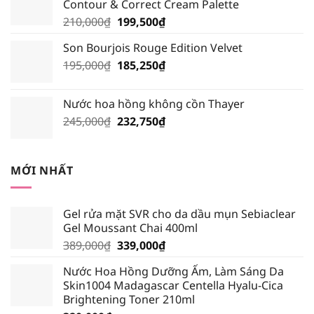
Contour & Correct Cream Palette
195,000₫.
là:
Giá
Giá
210,000
₫
199,500
₫
185,250₫.
gốc
hiện
Son Bourjois Rouge Edition Velvet
là:
tại
Giá
Giá
195,000
₫
210,000₫.
185,250
₫
là:
gốc
hiện
199,500₫.
là:
tại
Nước hoa hồng không cồn Thayer
195,000₫.
là:
Giá
Giá
245,000
₫
232,750
₫
185,250₫.
gốc
hiện
là:
tại
245,000₫.
là:
MỚI NHẤT
232,750₫.
Gel rửa mặt SVR cho da dầu mụn Sebiaclear
Gel Moussant Chai 400ml
Giá
Giá
389,000
₫
339,000
₫
gốc
hiện
Nước Hoa Hồng Dưỡng Ẩm, Làm Sáng Da
là:
tại
Skin1004 Madagascar Centella Hyalu-Cica
389,000₫.
là:
Brightening Toner 210ml
339,000₫.