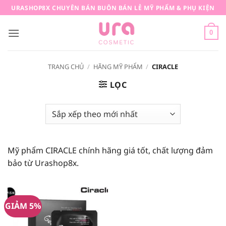
Bỏ
URASHOP8X CHUYÊN BÁN BUÔN BÁN LẺ MỸ PHẨM & PHỤ KIỆN
qua
nội
0
dung
TRANG CHỦ
/
HÃNG MỸ PHẨM
/
CIRACLE
LỌC
Mỹ phẩm CIRACLE chính hãng giá tốt, chất lượng đảm
bảo từ Urashop8x.
GIẢM 5%