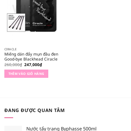
CIRACLE
Miếng dán đẩy mụn đầu đen
Good-bye Blackhead Ciracle
Giá
Giá
260,000
₫
247,000
₫
gốc
hiện
là:
tại
THÊM VÀO GIỎ HÀNG
260,000₫.
là:
247,000₫.
ĐANG ĐƯỢC QUAN TÂM
Nước tẩy trang Byphasse 500ml