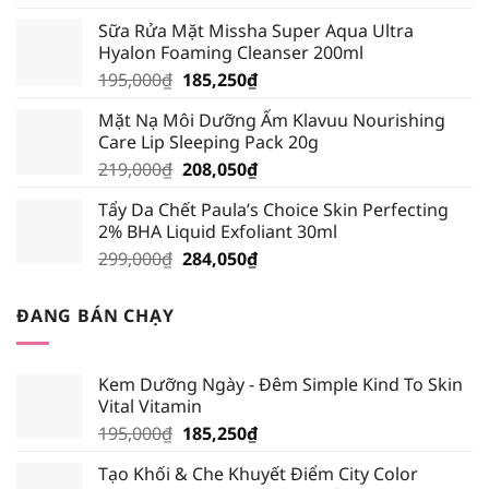
gốc
hiện
Sữa Rửa Mặt Missha Super Aqua Ultra
là:
tại
Hyalon Foaming Cleanser 200ml
389,000₫.
là:
Giá
Giá
195,000
₫
185,250
₫
339,000₫.
gốc
hiện
Mặt Nạ Môi Dưỡng Ẩm Klavuu Nourishing
là:
tại
Care Lip Sleeping Pack 20g
195,000₫.
là:
Giá
Giá
219,000
₫
208,050
₫
185,250₫.
gốc
hiện
Tẩy Da Chết Paula’s Choice Skin Perfecting
là:
tại
2% BHA Liquid Exfoliant 30ml
219,000₫.
là:
Giá
Giá
299,000
₫
284,050
₫
208,050₫.
gốc
hiện
là:
tại
ĐANG BÁN CHẠY
299,000₫.
là:
284,050₫.
Kem Dưỡng Ngày - Đêm Simple Kind To Skin
Vital Vitamin
Giá
Giá
195,000
₫
185,250
₫
gốc
hiện
Tạo Khối & Che Khuyết Điểm City Color
là:
tại