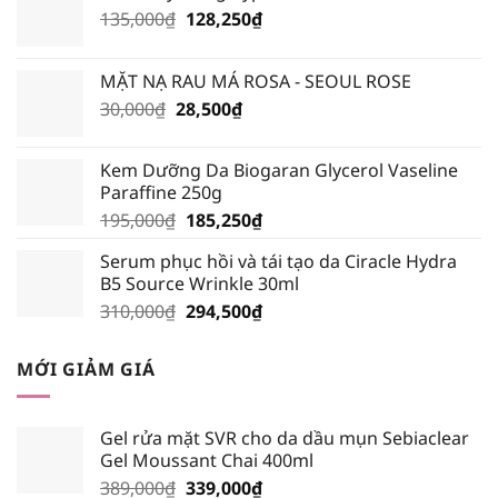
Giá
Giá
135,000
₫
128,250
₫
gốc
hiện
là:
tại
MẶT NẠ RAU MÁ ROSA - SEOUL ROSE
135,000₫.
là:
Giá
Giá
30,000
₫
28,500
₫
128,250₫.
gốc
hiện
là:
tại
Kem Dưỡng Da Biogaran Glycerol Vaseline
30,000₫.
là:
Paraffine 250g
28,500₫.
Giá
Giá
195,000
₫
185,250
₫
gốc
hiện
Serum phục hồi và tái tạo da Ciracle Hydra
là:
tại
B5 Source Wrinkle 30ml
195,000₫.
là:
Giá
Giá
310,000
₫
294,500
₫
185,250₫.
gốc
hiện
là:
tại
MỚI GIẢM GIÁ
310,000₫.
là:
294,500₫.
Gel rửa mặt SVR cho da dầu mụn Sebiaclear
Gel Moussant Chai 400ml
Giá
Giá
389,000
₫
339,000
₫