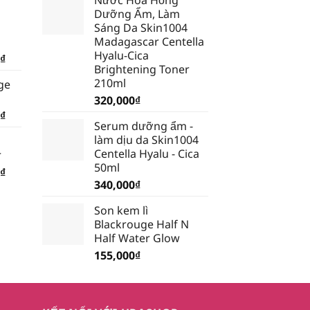
là:
tại
₫.
là:
Dưỡng Ẩm, Làm
389,000₫.
là:
185,250₫.
Sáng Da Skin1004
339,000₫.
Madagascar Centella
Hyalu-Cica
Giá
₫
Brightening Toner
hiện
210ml
ge
tại
320,000
₫
₫.
là:
Giá
₫
199,500₫.
Serum dưỡng ẩm -
hiện
làm dịu da Skin1004
tại
Centella Hyalu - Cica
r
₫.
là:
50ml
Giá
₫
185,250₫.
340,000
₫
hiện
tại
Son kem lì
₫.
là:
Blackrouge Half N
232,750₫.
Half Water Glow
155,000
₫