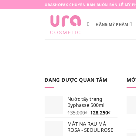
Bỏ
URASHOP8X CHUYÊN BÁN BUÔN BÁN LẺ MỸ P
qua
nội
HÃNG MỸ PHẨM
dung
ĐANG ĐƯỢC QUAN TÂM
MỚ
Nước tẩy trang
Byphasse 500ml
Giá
Giá
135,000
₫
128,250
₫
gốc
hiện
MẶT NẠ RAU MÁ
là:
tại
ROSA - SEOUL ROSE
135,000₫.
là: