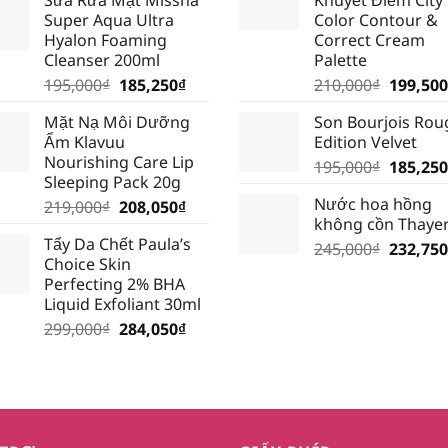
là:
tại
195,000
Super Aqua Ultra
Color Contour &
389,000₫.
là:
Hyalon Foaming
Correct Cream
339,000₫.
Cleanser 200ml
Palette
Giá
Giá
Giá
195,000
₫
185,250
₫
210,000
₫
199,500
gốc
hiện
gốc
Mặt Nạ Môi Dưỡng
Son Bourjois Rou
là:
tại
là:
Ẩm Klavuu
Edition Velvet
195,000₫.
là:
210,000
Nourishing Care Lip
Giá
195,000
₫
185,250
185,250₫.
Sleeping Pack 20g
gốc
Nước hoa hồng
Giá
Giá
219,000
₫
208,050
₫
là:
không cồn Thaye
gốc
hiện
195,000
Tẩy Da Chết Paula’s
là:
tại
Giá
245,000
₫
232,750
Choice Skin
219,000₫.
là:
gốc
Perfecting 2% BHA
208,050₫.
là:
Liquid Exfoliant 30ml
245,000
Giá
Giá
299,000
₫
284,050
₫
gốc
hiện
là:
tại
299,000₫.
là:
284,050₫.