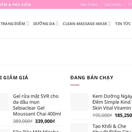
Sản Phẩm
Giới thiệu
T
HẨM & PHỤ KIỆN
TRANG ĐIỂM
DƯỠNG DA
CLEAN-MASSAGE-MASK
TIN TỨC
I GIẢM GIÁ
ĐANG BÁN CHẠY
Gel rửa mặt SVR cho
Kem Dưỡng Ngày
da dầu mụn
Đêm Simple Kind
Sebiaclear Gel
Skin Vital Vitamin
Moussant Chai 400ml
Giá
195,000
₫
185,250
Giá
Giá
389,000
₫
339,000
₫
gốc
Tạo Khối & Che
gốc
hiện
là:
Sữa Rửa Mặt Missha
Khuyết Điểm City