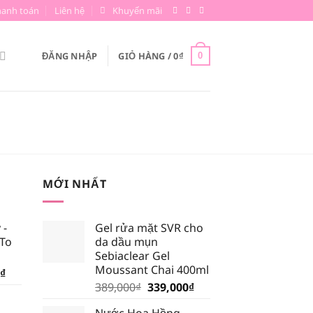
hanh toán
Liên hệ
Khuyến mãi
ĐĂNG NHẬP
GIỎ HÀNG /
0
₫
0
MỚI NHẤT
 -
Gel rửa mặt SVR cho
 To
da dầu mụn
Sebiaclear Gel
Moussant Chai 400ml
Giá
₫
Giá
Giá
hiện
389,000
₫
339,000
₫
gốc
hiện
tại
Nước Hoa Hồng