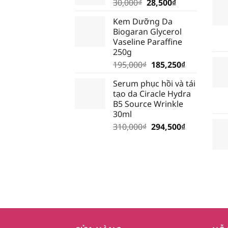
Giá
Giá
30,000
₫
28,500
₫
128,250₫.
gốc
hiện
Kem Dưỡng Da
là:
tại
Biogaran Glycerol
30,000₫.
là:
Vaseline Paraffine
28,500₫.
250g
Giá
Giá
195,000
₫
185,250
₫
gốc
hiện
Serum phục hồi và tái
là:
tại
tạo da Ciracle Hydra
195,000₫.
là:
B5 Source Wrinkle
185,250₫.
30ml
Giá
Giá
310,000
₫
294,500
₫
gốc
hiện
là:
tại
310,000₫.
là:
294,500₫.