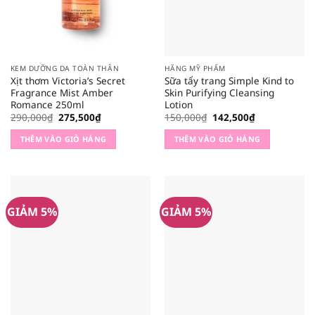
KEM DƯỠNG DA TOÀN THÂN
HÃNG MỸ PHẨM
Xịt thơm Victoria’s Secret
Sữa tẩy trang Simple Kind to
Fragrance Mist Amber
Skin Purifying Cleansing
Romance 250ml
Lotion
Giá
Giá
Giá
Giá
290,000
₫
275,500
₫
150,000
₫
142,500
₫
gốc
hiện
gốc
hiện
là:
tại
là:
tại
THÊM VÀO GIỎ HÀNG
THÊM VÀO GIỎ HÀNG
290,000₫.
là:
150,000₫.
là:
275,500₫.
142,500₫.
GIẢM 5%
GIẢM 5%