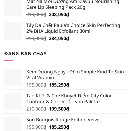
Mặt Nạ Môi Dưỡng Ẩm Klavuu Nourishing
là:
tại
Care Lip Sleeping Pack 20g
195,000₫.
là:
Giá
Giá
219,000
₫
208,050
₫
185,250₫.
gốc
hiện
Tẩy Da Chết Paula’s Choice Skin Perfecting
là:
tại
2% BHA Liquid Exfoliant 30ml
219,000₫.
là:
Giá
Giá
299,000
₫
284,050
₫
208,050₫.
gốc
hiện
là:
tại
ĐANG BÁN CHẠY
299,000₫.
là:
284,050₫.
Kem Dưỡng Ngày - Đêm Simple Kind To Skin
Vital Vitamin
Giá
Giá
195,000
₫
185,250
₫
gốc
hiện
Tạo Khối & Che Khuyết Điểm City Color
là:
tại
Contour & Correct Cream Palette
195,000₫.
là:
Giá
Giá
210,000
₫
199,500
₫
185,250₫.
gốc
hiện
Son Bourjois Rouge Edition Velvet
là:
tại
Giá
Giá
195,000
₫
210,000₫.
185,250
₫
là: