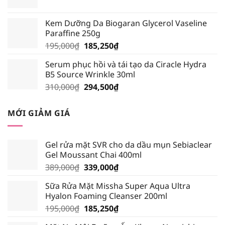
gốc
hiện
là:
tại
Kem Dưỡng Da Biogaran Glycerol Vaseline
30,000₫.
là:
Paraffine 250g
28,500₫.
Giá
Giá
195,000
₫
185,250
₫
gốc
hiện
Serum phục hồi và tái tạo da Ciracle Hydra
là:
tại
B5 Source Wrinkle 30ml
195,000₫.
là:
Giá
Giá
310,000
₫
294,500
₫
185,250₫.
gốc
hiện
là:
tại
MỚI GIẢM GIÁ
310,000₫.
là:
294,500₫.
Gel rửa mặt SVR cho da dầu mụn Sebiaclear
Gel Moussant Chai 400ml
Giá
Giá
389,000
₫
339,000
₫
gốc
hiện
Sữa Rửa Mặt Missha Super Aqua Ultra
là:
tại
Hyalon Foaming Cleanser 200ml
389,000₫.
là:
Giá
Giá
195,000
₫
185,250
₫
339,000₫.
gốc
hiện