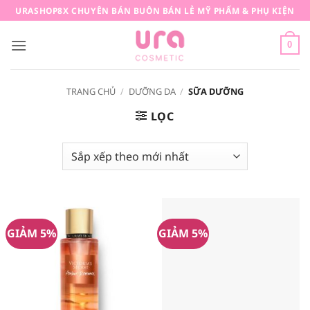
Bỏ
URASHOP8X CHUYÊN BÁN BUÔN BÁN LẺ MỸ PHẨM & PHỤ KIỆN
qua
nội
0
dung
TRANG CHỦ
/
DƯỠNG DA
/
SỮA DƯỠNG
LỌC
GIẢM 5%
GIẢM 5%