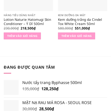
HÀNG TIÊU DÙNG NHẬT
KEM DƯỠNG DA MẶT
Lotion Naturie Hatomugi Skin
Kem dưỡng trắng da Cindel
Conditioner – Ý Dĩ 500ml
Tox White Cream 50ml
Giá
Giá
Giá
Giá
230,000
₫
218,500
₫
580,000
₫
551,000
₫
gốc
hiện
gốc
hiện
là:
tại
là:
tại
THÊM VÀO GIỎ HÀNG
THÊM VÀO GIỎ HÀNG
230,000₫.
là:
580,000₫.
là:
218,500₫.
551,000₫.
ĐANG ĐƯỢC QUAN TÂM
Nước tẩy trang Byphasse 500ml
Giá
Giá
135,000
₫
128,250
₫
gốc
hiện
là:
tại
MẶT NẠ RAU MÁ ROSA - SEOUL ROSE
135,000₫.
là:
Giá
Giá
30,000
₫
28,500
₫
128,250₫.