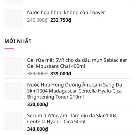
gốc
hiện
199,500₫.
là:
tại
Nước hoa hồng không cồn Thayer
195,000₫.
là:
Giá
Giá
245,000
₫
232,750
₫
185,250₫.
gốc
hiện
là:
tại
245,000₫.
là:
MỚI NHẤT
232,750₫.
Gel rửa mặt SVR cho da dầu mụn Sebiaclear
Gel Moussant Chai 400ml
Giá
Giá
389,000
₫
339,000
₫
gốc
hiện
Nước Hoa Hồng Dưỡng Ẩm, Làm Sáng Da
là:
tại
Skin1004 Madagascar Centella Hyalu-Cica
389,000₫.
là:
Brightening Toner 210ml
339,000₫.
320,000
₫
Serum dưỡng ẩm - làm dịu da Skin1004
Centella Hyalu - Cica 50ml
340,000
₫