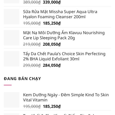
Giá
Giá
389,000
₫
339,000
₫
gốc
hiện
Sữa Rửa Mặt Missha Super Aqua Ultra
là:
tại
Hyalon Foaming Cleanser 200ml
389,000₫.
là:
Giá
Giá
195,000
₫
185,250
₫
339,000₫.
gốc
hiện
Mặt Nạ Môi Dưỡng Ẩm Klavuu Nourishing
là:
tại
Care Lip Sleeping Pack 20g
195,000₫.
là:
Giá
Giá
219,000
₫
208,050
₫
185,250₫.
gốc
hiện
Tẩy Da Chết Paula’s Choice Skin Perfecting
là:
tại
2% BHA Liquid Exfoliant 30ml
219,000₫.
là:
Giá
Giá
299,000
₫
284,050
₫
208,050₫.
gốc
hiện
là:
tại
ĐANG BÁN CHẠY
299,000₫.
là:
284,050₫.
Kem Dưỡng Ngày - Đêm Simple Kind To Skin
Vital Vitamin
Giá
Giá
195,000
₫
185,250
₫
gốc
hiện