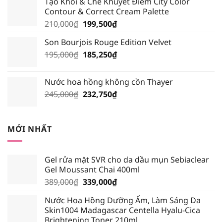
Tạo Khối & Che Khuyết Điểm City Color
là:
tại
Contour & Correct Cream Palette
195,000₫.
là:
Giá
Giá
210,000
₫
199,500
₫
185,250₫.
gốc
hiện
Son Bourjois Rouge Edition Velvet
là:
tại
Giá
Giá
195,000
₫
210,000₫.
185,250
₫
là:
gốc
hiện
199,500₫.
là:
tại
Nước hoa hồng không cồn Thayer
195,000₫.
là:
Giá
Giá
245,000
₫
232,750
₫
185,250₫.
gốc
hiện
là:
tại
245,000₫.
là:
MỚI NHẤT
232,750₫.
Gel rửa mặt SVR cho da dầu mụn Sebiaclear
Gel Moussant Chai 400ml
Giá
Giá
389,000
₫
339,000
₫
gốc
hiện
Nước Hoa Hồng Dưỡng Ẩm, Làm Sáng Da
là:
tại
Skin1004 Madagascar Centella Hyalu-Cica
389,000₫.
là:
Brightening Toner 210ml