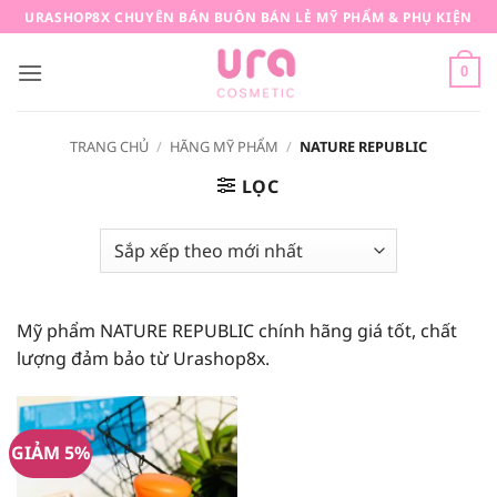
Bỏ
URASHOP8X CHUYÊN BÁN BUÔN BÁN LẺ MỸ PHẨM & PHỤ KIỆN
qua
nội
0
dung
TRANG CHỦ
/
HÃNG MỸ PHẨM
/
NATURE REPUBLIC
LỌC
Mỹ phẩm NATURE REPUBLIC chính hãng giá tốt, chất
lượng đảm bảo từ Urashop8x.
GIẢM 5%