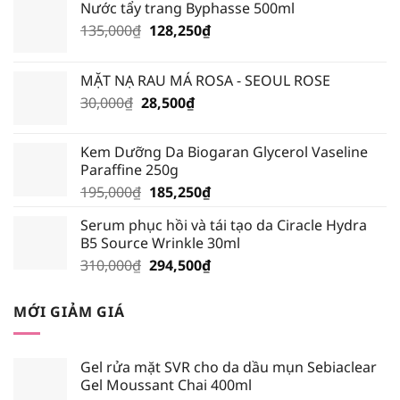
Nước tẩy trang Byphasse 500ml
Giá
Giá
135,000
₫
128,250
₫
gốc
hiện
là:
tại
MẶT NẠ RAU MÁ ROSA - SEOUL ROSE
135,000₫.
là:
Giá
Giá
30,000
₫
28,500
₫
128,250₫.
gốc
hiện
là:
tại
Kem Dưỡng Da Biogaran Glycerol Vaseline
30,000₫.
là:
Paraffine 250g
28,500₫.
Giá
Giá
195,000
₫
185,250
₫
gốc
hiện
Serum phục hồi và tái tạo da Ciracle Hydra
là:
tại
B5 Source Wrinkle 30ml
195,000₫.
là:
Giá
Giá
310,000
₫
294,500
₫
185,250₫.
gốc
hiện
là:
tại
MỚI GIẢM GIÁ
310,000₫.
là:
294,500₫.
Gel rửa mặt SVR cho da dầu mụn Sebiaclear
Gel Moussant Chai 400ml