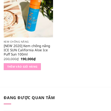
KEM CHỐNG NẮNG
[NEW 2020] Kem chống nắng
ICE SUN California Aloe Ice
Puff Sun 100ml
Giá
Giá
200,000
₫
190,000
₫
gốc
hiện
là:
tại
THÊM VÀO GIỎ HÀNG
200,000₫.
là:
190,000₫.
ĐANG ĐƯỢC QUAN TÂM