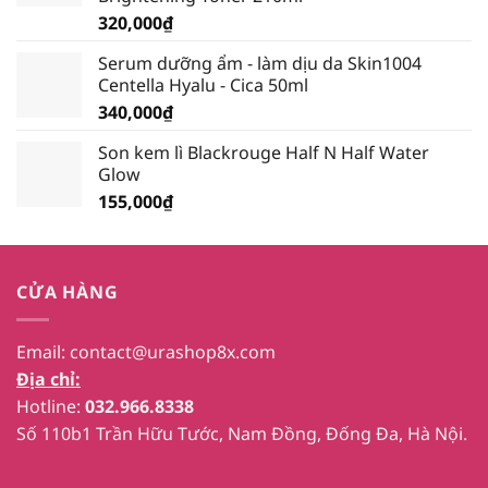
339,000₫.
320,000
₫
Serum dưỡng ẩm - làm dịu da Skin1004
Centella Hyalu - Cica 50ml
340,000
₫
Son kem lì Blackrouge Half N Half Water
Glow
155,000
₫
CỬA HÀNG
Email:
contact@urashop8x.com
Địa chỉ:
Hotline:
032.966.8338
Số 110b1 Trần Hữu Tước, Nam Đồng, Đống Đa, Hà Nội.