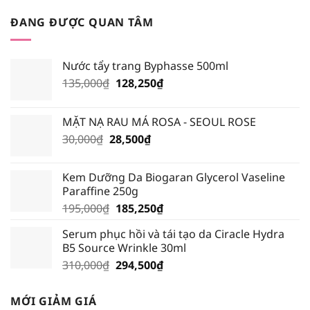
ĐANG ĐƯỢC QUAN TÂM
Nước tẩy trang Byphasse 500ml
Giá
Giá
135,000
₫
128,250
₫
gốc
hiện
là:
tại
MẶT NẠ RAU MÁ ROSA - SEOUL ROSE
135,000₫.
là:
Giá
Giá
30,000
₫
28,500
₫
128,250₫.
gốc
hiện
là:
tại
Kem Dưỡng Da Biogaran Glycerol Vaseline
30,000₫.
là:
Paraffine 250g
28,500₫.
Giá
Giá
195,000
₫
185,250
₫
gốc
hiện
Serum phục hồi và tái tạo da Ciracle Hydra
là:
tại
B5 Source Wrinkle 30ml
195,000₫.
là:
Giá
Giá
310,000
₫
294,500
₫
185,250₫.
gốc
hiện
là:
tại
MỚI GIẢM GIÁ
310,000₫.
là: