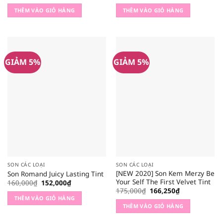
gốc
hiện
gốc
hiện
là:
tại
là:
tại
THÊM VÀO GIỎ HÀNG
THÊM VÀO GIỎ HÀNG
145,000₫.
là:
175,000₫.
là:
137,750₫.
166,250₫.
GIẢM 5%
GIẢM 5%
SON CÁC LOẠI
SON CÁC LOẠI
[NEW 2020] Son Kem Merzy Be
Son Romand Juicy Lasting Tint
Your Self The First Velvet Tint
Giá
Giá
160,000
₫
152,000
₫
gốc
hiện
Giá
Giá
175,000
₫
166,250
₫
là:
tại
gốc
hiện
THÊM VÀO GIỎ HÀNG
160,000₫.
là:
là:
tại
THÊM VÀO GIỎ HÀNG
152,000₫.
175,000₫.
là:
166,250₫.