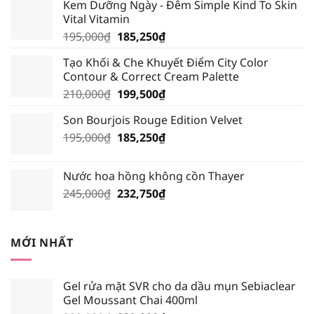
Kem Dưỡng Ngày - Đêm Simple Kind To Skin
Vital Vitamin
Giá
Giá
195,000
₫
185,250
₫
gốc
hiện
Tạo Khối & Che Khuyết Điểm City Color
là:
tại
Contour & Correct Cream Palette
195,000₫.
là:
Giá
Giá
210,000
₫
199,500
₫
185,250₫.
gốc
hiện
Son Bourjois Rouge Edition Velvet
là:
tại
Giá
Giá
195,000
₫
210,000₫.
185,250
₫
là:
gốc
hiện
199,500₫.
là:
tại
Nước hoa hồng không cồn Thayer
195,000₫.
là:
Giá
Giá
245,000
₫
232,750
₫
185,250₫.
gốc
hiện
là:
tại
245,000₫.
là:
MỚI NHẤT
232,750₫.
Gel rửa mặt SVR cho da dầu mụn Sebiaclear
Gel Moussant Chai 400ml