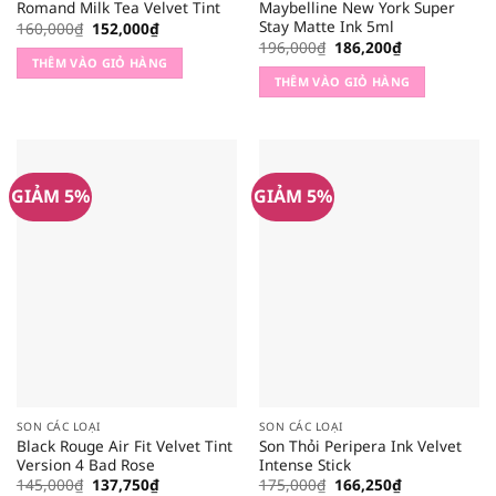
Romand Milk Tea Velvet Tint
Maybelline New York Super
Stay Matte Ink 5ml
Giá
Giá
160,000
₫
152,000
₫
gốc
hiện
Giá
Giá
196,000
₫
186,200
₫
là:
tại
gốc
hiện
THÊM VÀO GIỎ HÀNG
160,000₫.
là:
là:
tại
THÊM VÀO GIỎ HÀNG
152,000₫.
196,000₫.
là:
186,200₫.
GIẢM 5%
GIẢM 5%
SON CÁC LOẠI
SON CÁC LOẠI
Black Rouge Air Fit Velvet Tint
Son Thỏi Peripera Ink Velvet
Version 4 Bad Rose
Intense Stick
Giá
Giá
Giá
Giá
145,000
₫
137,750
₫
175,000
₫
166,250
₫