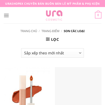
Bỏ
URASHOP8X CHUYÊN BÁN BUÔN BÁN LẺ MỸ PHẨM & PHỤ KIỆN
qua
nội
0
dung
TRANG CHỦ
/
TRANG ĐIỂM
/
SON CÁC LOẠI
LỌC