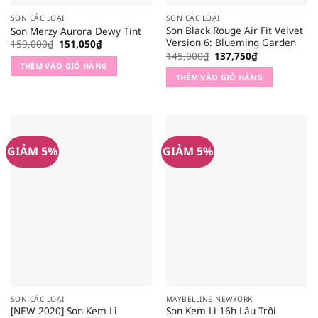
SON CÁC LOẠI
SON CÁC LOẠI
Son Black Rouge Air Fit Velvet
Son Merzy Aurora Dewy Tint
Version 6: Blueming Garden
Giá
Giá
159,000
₫
151,050
₫
gốc
hiện
Giá
Giá
145,000
₫
137,750
₫
là:
tại
gốc
hiện
THÊM VÀO GIỎ HÀNG
159,000₫.
là:
là:
tại
THÊM VÀO GIỎ HÀNG
151,050₫.
145,000₫.
là:
137,750₫.
GIẢM 5%
GIẢM 5%
SON CÁC LOẠI
MAYBELLINE NEWYORK
[NEW 2020] Son Kem Lì
Son Kem Lì 16h Lâu Trôi