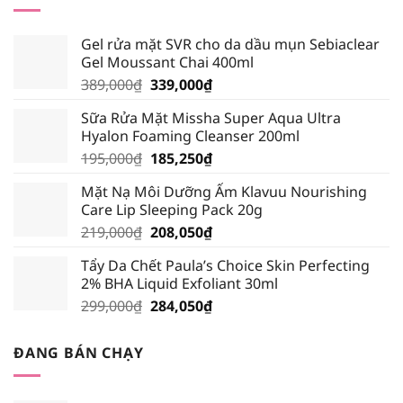
294,500₫.
Gel rửa mặt SVR cho da dầu mụn Sebiaclear
Gel Moussant Chai 400ml
Giá
Giá
389,000
₫
339,000
₫
gốc
hiện
Sữa Rửa Mặt Missha Super Aqua Ultra
là:
tại
Hyalon Foaming Cleanser 200ml
389,000₫.
là:
Giá
Giá
195,000
₫
185,250
₫
339,000₫.
gốc
hiện
Mặt Nạ Môi Dưỡng Ẩm Klavuu Nourishing
là:
tại
Care Lip Sleeping Pack 20g
195,000₫.
là:
Giá
Giá
219,000
₫
208,050
₫
185,250₫.
gốc
hiện
Tẩy Da Chết Paula’s Choice Skin Perfecting
là:
tại
2% BHA Liquid Exfoliant 30ml
219,000₫.
là:
Giá
Giá
299,000
₫
284,050
₫
208,050₫.
gốc
hiện
là:
tại
ĐANG BÁN CHẠY
299,000₫.
là:
284,050₫.