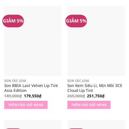
GIẢM 5%
GIẢM 5%
SON CÁC LOẠI
SON CÁC LOẠI
Son BBIA Last Velvet Lip Tint
Son Kem Siêu Lì, Mịn Môi 3CE
Asia Edition
Cloud Lip Tint
Giá
Giá
Giá
Giá
189,000
₫
179,550
₫
265,000
₫
251,750
₫
gốc
hiện
gốc
hiện
là:
tại
là:
tại
THÊM VÀO GIỎ HÀNG
THÊM VÀO GIỎ HÀNG
189,000₫.
là:
265,000₫.
là:
179,550₫.
251,750₫.