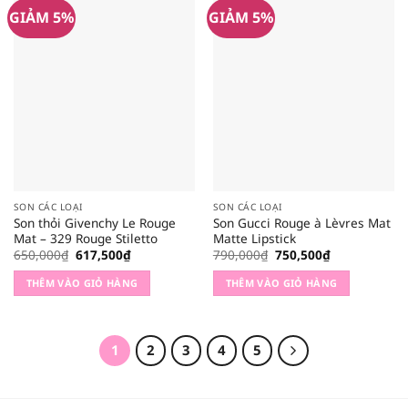
GIẢM 5%
GIẢM 5%
SON CÁC LOẠI
SON CÁC LOẠI
Son thỏi Givenchy Le Rouge
Son Gucci Rouge à Lèvres Mat
Mat – 329 Rouge Stiletto
Matte Lipstick
Giá
Giá
Giá
Giá
650,000
₫
617,500
₫
790,000
₫
750,500
₫
gốc
hiện
gốc
hiện
là:
tại
là:
tại
THÊM VÀO GIỎ HÀNG
THÊM VÀO GIỎ HÀNG
650,000₫.
là:
790,000₫.
là:
617,500₫.
750,500₫.
1
2
3
4
5