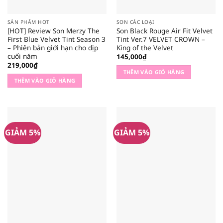
SẢN PHẨM HOT
SON CÁC LOẠI
[HOT] Review Son Merzy The
Son Black Rouge Air Fit Velvet
First Blue Velvet Tint Season 3
Tint Ver.7 VELVET CROWN –
– Phiên bản giới hạn cho dịp
King of the Velvet
cuối năm
145,000
₫
219,000
₫
THÊM VÀO GIỎ HÀNG
THÊM VÀO GIỎ HÀNG
GIẢM 5%
GIẢM 5%