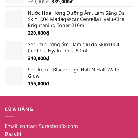
Giá
Giá
389,000
₫
339,000
₫
gốc
hiện
Nước Hoa Hồng Dưỡng Ẩm, Làm Sáng Da
là:
tại
Skin1004 Madagascar Centella Hyalu-Cica
389,000₫.
là:
Brightening Toner 210ml
339,000₫.
320,000
₫
Serum dưỡng ẩm - làm dịu da Skin1004
Centella Hyalu - Cica 50ml
340,000
₫
Son kem lì Blackrouge Half N Half Water
Glow
155,000
₫
CỬA HÀNG
Email:
contact@urashop8x.com
Địa chỉ: