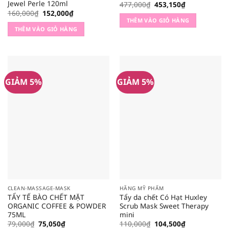
Jewel Perle 120ml
Giá
Giá
477,000
₫
453,150
₫
gốc
hiện
Giá
Giá
160,000
₫
152,000
₫
là:
tại
gốc
hiện
THÊM VÀO GIỎ HÀNG
477,000₫.
là:
là:
tại
THÊM VÀO GIỎ HÀNG
453,150₫.
160,000₫.
là:
152,000₫.
GIẢM 5%
GIẢM 5%
CLEAN-MASSAGE-MASK
HÃNG MỸ PHẨM
TẨY TẾ BÀO CHẾT MẶT
Tẩy da chết Có Hạt Huxley
ORGANIC COFFEE & POWDER
Scrub Mask Sweet Therapy
75ML
mini
Giá
Giá
Giá
Giá
79,000
₫
75,050
₫
110,000
₫
104,500
₫