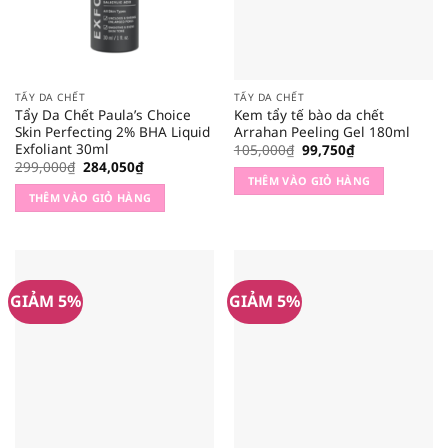
TẨY DA CHẾT
TẨY DA CHẾT
Tẩy Da Chết Paula’s Choice
Kem tẩy tế bào da chết
Skin Perfecting 2% BHA Liquid
Arrahan Peeling Gel 180ml
Exfoliant 30ml
Giá
Giá
105,000
₫
99,750
₫
gốc
hiện
Giá
Giá
299,000
₫
284,050
₫
là:
tại
gốc
hiện
THÊM VÀO GIỎ HÀNG
105,000₫.
là:
là:
tại
THÊM VÀO GIỎ HÀNG
99,750₫.
299,000₫.
là:
284,050₫.
GIẢM 5%
GIẢM 5%