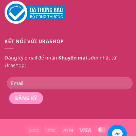
KẾT NỐI VỚI URASHOP
Đăng ký email để nhận
Khuyến mại
sớm nhất từ
Urashop:
Bank
Cash
Atm
Visa
MasterCard