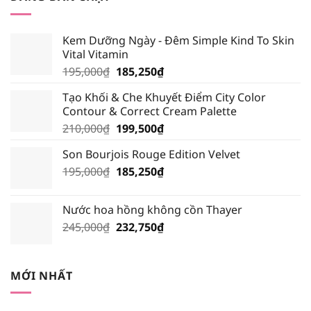
299,000₫.
là:
284,050₫.
Kem Dưỡng Ngày - Đêm Simple Kind To Skin
Vital Vitamin
Giá
Giá
195,000
₫
185,250
₫
gốc
hiện
Tạo Khối & Che Khuyết Điểm City Color
là:
tại
Contour & Correct Cream Palette
195,000₫.
là:
Giá
Giá
210,000
₫
199,500
₫
185,250₫.
gốc
hiện
Son Bourjois Rouge Edition Velvet
là:
tại
Giá
Giá
195,000
₫
210,000₫.
185,250
₫
là:
gốc
hiện
199,500₫.
là:
tại
Nước hoa hồng không cồn Thayer
195,000₫.
là:
Giá
Giá
245,000
₫
232,750
₫
185,250₫.
gốc
hiện
là:
tại
245,000₫.
là:
MỚI NHẤT
232,750₫.