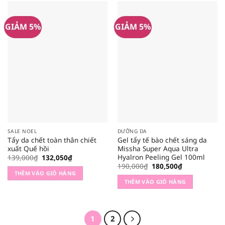
GIẢM 5%
GIẢM 5%
SALE NOEL
DƯỠNG DA
Tẩy da chết toàn thân chiết
Gel tẩy tế bào chết sáng da
xuất Quế hồi
Missha Super Aqua Ultra
Hyalron Peeling Gel 100ml
Giá
Giá
139,000
₫
132,050
₫
gốc
hiện
Giá
Giá
190,000
₫
180,500
₫
là:
tại
gốc
hiện
THÊM VÀO GIỎ HÀNG
139,000₫.
là:
là:
tại
THÊM VÀO GIỎ HÀNG
132,050₫.
190,000₫.
là:
180,500₫.
1
2