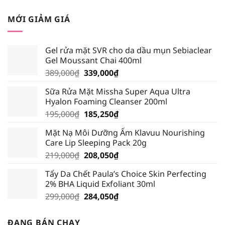
gốc
hiện
là:
tại
MỚI GIẢM GIÁ
310,000₫.
là:
294,500₫.
Gel rửa mặt SVR cho da dầu mụn Sebiaclear
Gel Moussant Chai 400ml
Giá
Giá
389,000
₫
339,000
₫
gốc
hiện
Sữa Rửa Mặt Missha Super Aqua Ultra
là:
tại
Hyalon Foaming Cleanser 200ml
389,000₫.
là:
Giá
Giá
195,000
₫
185,250
₫
339,000₫.
gốc
hiện
Mặt Nạ Môi Dưỡng Ẩm Klavuu Nourishing
là:
tại
Care Lip Sleeping Pack 20g
195,000₫.
là:
Giá
Giá
219,000
₫
208,050
₫
185,250₫.
gốc
hiện
Tẩy Da Chết Paula’s Choice Skin Perfecting
là:
tại
2% BHA Liquid Exfoliant 30ml
219,000₫.
là:
Giá
Giá
299,000
₫
284,050
₫
208,050₫.
gốc
hiện
là:
tại
ĐANG BÁN CHẠY