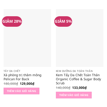
147,250₫.
GIẢM 28%
GIẢM 5%
TẨY DA CHẾT
KEM DƯỠNG DA TOÀN THÂN
Xà phòng trị thâm mông
Kem Tẩy Da Chết Toàn Thân
Pelican For Back
Organic Coffee & Sugar Body
Scrub
Giá
Giá
180,000
₫
129,000
₫
gốc
hiện
Giá
Giá
140,000
₫
133,000
₫
là:
tại
gốc
hiện
THÊM VÀO GIỎ HÀNG
180,000₫.
là:
là:
tại
THÊM VÀO GIỎ HÀNG
129,000₫.
140,000₫.
là:
133,000₫.