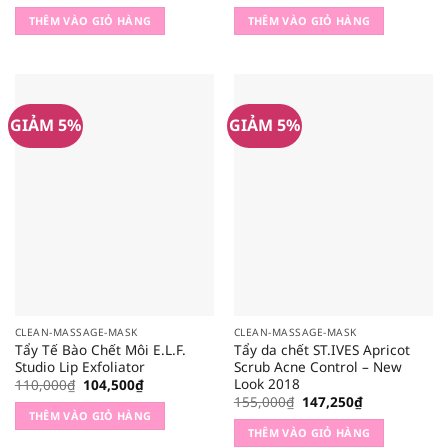
gốc
hiện
gốc
hiện
là:
tại
là:
tại
THÊM VÀO GIỎ HÀNG
THÊM VÀO GIỎ HÀNG
79,000₫.
là:
110,000₫.
là:
75,050₫.
104,500₫.
GIẢM 5%
GIẢM 5%
CLEAN-MASSAGE-MASK
CLEAN-MASSAGE-MASK
Tẩy Tế Bào Chết Môi E.L.F.
Tẩy da chết ST.IVES Apricot
Studio Lip Exfoliator
Scrub Acne Control – New
Look 2018
Giá
Giá
110,000
₫
104,500
₫
gốc
hiện
Giá
Giá
155,000
₫
147,250
₫
là:
tại
gốc
hiện
THÊM VÀO GIỎ HÀNG
110,000₫.
là:
là:
tại
THÊM VÀO GIỎ HÀNG
104,500₫.
155,000₫.
là: