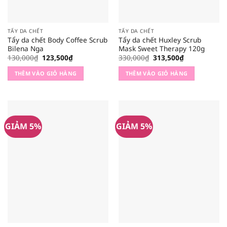
TẨY DA CHẾT
TẨY DA CHẾT
Tẩy da chết Body Coffee Scrub
Tẩy da chết Huxley Scrub
Bilena Nga
Mask Sweet Therapy 120g
Giá
Giá
Giá
Giá
130,000
₫
123,500
₫
330,000
₫
313,500
₫
gốc
hiện
gốc
hiện
là:
tại
là:
tại
THÊM VÀO GIỎ HÀNG
THÊM VÀO GIỎ HÀNG
130,000₫.
là:
330,000₫.
là:
123,500₫.
313,500₫.
GIẢM 5%
GIẢM 5%