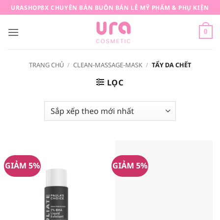
Bỏ
URASHOP8X CHUYÊN BÁN BUÔN BÁN LẺ MỸ PHẨM & PHỤ KIỆN
qua
nội
0
dung
TRANG CHỦ
/
CLEAN-MASSAGE-MASK
/
TẨY DA CHẾT
LỌC
GIẢM 5%
GIẢM 5%