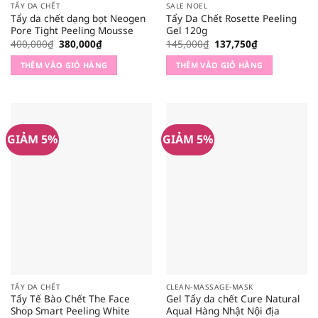
TẨY DA CHẾT
SALE NOEL
Tẩy da chết dạng bọt Neogen
Tẩy Da Chết Rosette Peeling
Pore Tight Peeling Mousse
Gel 120g
Giá
Giá
Giá
Giá
400,000
₫
380,000
₫
145,000
₫
137,750
₫
gốc
hiện
gốc
hiện
là:
tại
là:
tại
THÊM VÀO GIỎ HÀNG
THÊM VÀO GIỎ HÀNG
400,000₫.
là:
145,000₫.
là:
380,000₫.
137,750₫.
GIẢM 5%
GIẢM 5%
TẨY DA CHẾT
CLEAN-MASSAGE-MASK
Tẩy Tế Bào Chết The Face
Gel Tẩy da chết Cure Natural
Shop Smart Peeling White
Aqual Hàng Nhật Nội địa