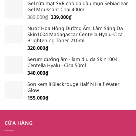
Gel rửa mặt SVR cho da dầu mụn Sebiaclear
Gel Moussant Chai 400ml
Giá
Giá
389,000
₫
339,000
₫
gốc
hiện
Nước Hoa Hồng Dưỡng Ẩm, Làm Sáng Da
là:
tại
Skin1004 Madagascar Centella Hyalu-Cica
389,000₫.
là:
Brightening Toner 210ml
339,000₫.
320,000
₫
Serum dưỡng ẩm - làm dịu da Skin1004
Centella Hyalu - Cica 50ml
340,000
₫
Son kem lì Blackrouge Half N Half Water
Glow
155,000
₫
CỬA HÀNG