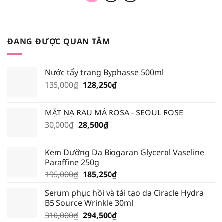
ĐANG ĐƯỢC QUAN TÂM
Nước tẩy trang Byphasse 500ml
Giá
Giá
135,000
₫
128,250
₫
gốc
hiện
là:
tại
MẶT NẠ RAU MÁ ROSA - SEOUL ROSE
135,000₫.
là:
Giá
Giá
30,000
₫
28,500
₫
128,250₫.
gốc
hiện
là:
tại
Kem Dưỡng Da Biogaran Glycerol Vaseline
30,000₫.
là:
Paraffine 250g
28,500₫.
Giá
Giá
195,000
₫
185,250
₫
gốc
hiện
Serum phục hồi và tái tạo da Ciracle Hydra
là:
tại
B5 Source Wrinkle 30ml
195,000₫.
là:
Giá
Giá
310,000
₫
294,500
₫
185,250₫.