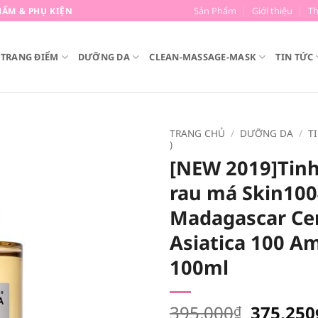
Sản Phẩm
Giới thiệu
T
ẨM & PHỤ KIỆN
TRANG ĐIỂM
DƯỠNG DA
CLEAN-MASSAGE-MASK
TIN TỨC
TRANG CHỦ
/
DƯỠNG DA
/
T
)
[NEW 2019]Tinh
rau má Skin10
Madagascar Cen
Asiatica 100 A
100ml
Giá
395,000
375,250
₫