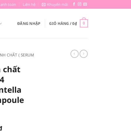
hanh toán
Liên hệ
Khuyến mãi
ĐĂNG NHẬP
GIỎ HÀNG /
0
₫
0
INH CHẤT ( SERUM
 chất
04
tella
mpoule
Giá
₫