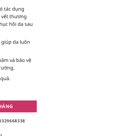
hiện
có tác dụng
tại
 vết thương
₫.
là:
hục hồi da sau
375,250₫.
 giúp da luôn
hâm và bảo vệ
trường.
 quả.
Skin1004 Madagascar Centella Asiatica 100 Ampoule 100ml số 
 HÀNG
0329668338
g