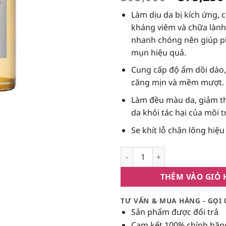
gốc
Làm dịu da bị kích ứng, 
là:
kháng viêm và chữa lành
395,000
nhanh chóng nên giúp p
mụn hiệu quả.
Cung cấp độ ẩm dồi dào,
căng mịn và mềm mượt.
Làm đều màu da, giảm t
da khỏi tác hại của môi 
Se khít lỗ chân lông hiệu
[NEW 2019]Tinh chất rau má 
THÊM VÀO GIỎ
TƯ VẤN & MUA HÀNG - GỌI 
Sản phẩm được đổi trả
Cam kết 100% chính hãn