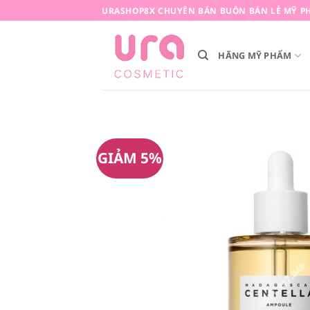
Bỏ
URASHOP8X CHUYÊN BÁN BUÔN BÁN LẺ MỸ PH
qua
nội
HÃNG MỸ PHẨM
dung
GIẢM 5%