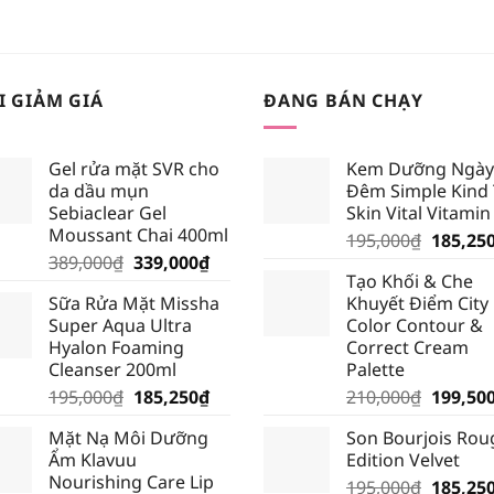
I GIẢM GIÁ
ĐANG BÁN CHẠY
Gel rửa mặt SVR cho
Kem Dưỡng Ngày
da dầu mụn
Đêm Simple Kind
Sebiaclear Gel
Skin Vital Vitamin
Moussant Chai 400ml
Giá
195,000
₫
185,25
Giá
Giá
389,000
₫
339,000
₫
gốc
Tạo Khối & Che
gốc
hiện
là:
Sữa Rửa Mặt Missha
Khuyết Điểm City
là:
tại
195,000
Super Aqua Ultra
Color Contour &
389,000₫.
là:
Hyalon Foaming
Correct Cream
339,000₫.
Cleanser 200ml
Palette
Giá
Giá
Giá
195,000
₫
185,250
₫
210,000
₫
199,50
gốc
hiện
gốc
Mặt Nạ Môi Dưỡng
Son Bourjois Rou
là:
tại
là:
Ẩm Klavuu
Edition Velvet
195,000₫.
là:
210,000
Nourishing Care Lip
Giá
195,000
₫
185,25
185,250₫.