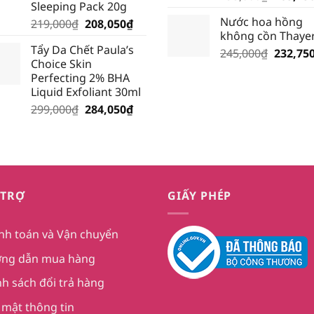
Sleeping Pack 20g
gốc
Nước hoa hồng
Giá
Giá
219,000
₫
208,050
₫
là:
không cồn Thaye
gốc
hiện
195,000
Tẩy Da Chết Paula’s
là:
tại
Giá
245,000
₫
232,75
Choice Skin
219,000₫.
là:
gốc
Perfecting 2% BHA
208,050₫.
là:
Liquid Exfoliant 30ml
245,000
Giá
Giá
299,000
₫
284,050
₫
gốc
hiện
là:
tại
299,000₫.
là:
284,050₫.
 TRỢ
GIẤY PHÉP
nh toán và Vận chuyển
ng dẫn mua hàng
nh sách đổi trả hàng
 mật thông tin