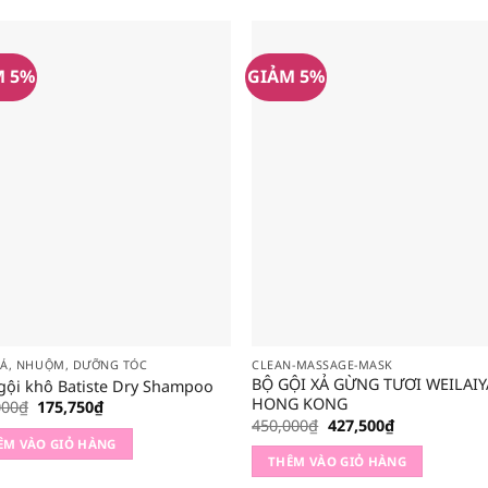
M 5%
GIẢM 5%
XẢ, NHUỘM, DƯỠNG TÓC
CLEAN-MASSAGE-MASK
BỘ GỘI XẢ GỪNG TƯƠI WEILAIY
gội khô Batiste Dry Shampoo
HONG KONG
Giá
Giá
000
₫
175,750
₫
gốc
hiện
Giá
Giá
450,000
₫
427,500
₫
là:
tại
gốc
hiện
ÊM VÀO GIỎ HÀNG
185,000₫.
là:
là:
tại
THÊM VÀO GIỎ HÀNG
175,750₫.
450,000₫.
là:
427,500₫.