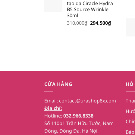
tạo da Ciracle Hydra
195,000₫.
là:
B5 Source Wrinkle
185,250₫.
30ml
Giá
Giá
310,000
₫
294,500
₫
gốc
hiện
là:
tại
310,000₫.
là:
294,500₫.
CỬA HÀNG
HỖ
Email:
contact@urashop8x.com
Tha
Địa chỉ:
Hướ
Hotline:
032.966.8338
Chí
Số 110b1 Trần Hữu Tước, Nam
Đồng, Đống Đa, Hà Nội.
Bảo