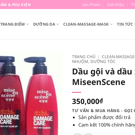
Sản Phẩm
Giới thiệu
T
ẨM & PHỤ KIỆN
TRANG ĐIỂM
DƯỠNG DA
CLEAN-MASSAGE-MASK
TIN TỨC
TRANG CHỦ
/
CLEAN-MASSAGE
NHUỘM, DƯỠNG TÓC
Dầu gội và dầu
MiseenScene
350,000
₫
TƯ VẤN & MUA HÀNG - GỌI 
Sản phẩm được đổi trả
Cam kết 100% chính hãn