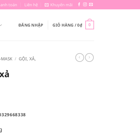
hanh toán
Liên hệ
Khuyến mãi
ĐĂNG NHẬP
GIỎ HÀNG /
0
₫
0
-MASK
/
GỘI, XẢ,
 xả
0329668338
g