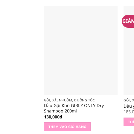
GIẢ
GỘI, XẢ, NHUỘM, DƯỠNG TÓC
GỘI, 
Dầu Gội Khô GIRLZ ONLY Dry
Dầu 
Shampoo 200ml
185,
130,000
₫
TH
THÊM VÀO GIỎ HÀNG