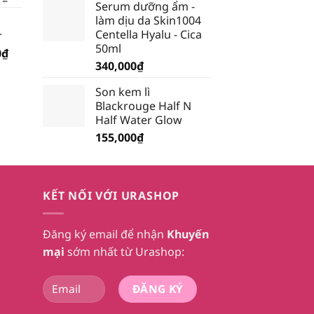
Serum dưỡng ẩm -
hiện
làm dịu da Skin1004
tại
Centella Hyalu - Cica
r
₫.
là:
50ml
Giá
0
₫
185,250₫.
340,000
₫
hiện
tại
Son kem lì
₫.
là:
Blackrouge Half N
232,750₫.
Half Water Glow
155,000
₫
KẾT NỐI VỚI URASHOP
Đăng ký email để nhận
Khuyến
mại
sớm nhất từ Urashop: