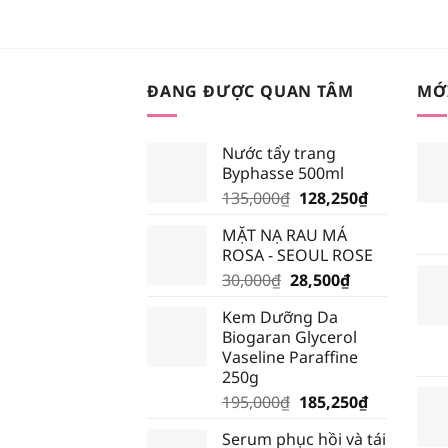
ĐANG ĐƯỢC QUAN TÂM
MỚ
Nước tẩy trang
Byphasse 500ml
Giá
Giá
135,000
₫
128,250
₫
gốc
hiện
MẶT NẠ RAU MÁ
là:
tại
ROSA - SEOUL ROSE
135,000₫.
là:
Giá
Giá
30,000
₫
28,500
₫
128,250₫.
gốc
hiện
Kem Dưỡng Da
là:
tại
Biogaran Glycerol
30,000₫.
là:
Vaseline Paraffine
28,500₫.
250g
Giá
Giá
195,000
₫
185,250
₫
gốc
hiện
Serum phục hồi và tái
là:
tại