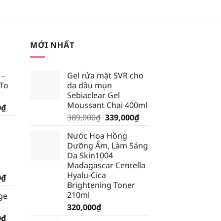
MỚI NHẤT
 -
Gel rửa mặt SVR cho
 To
da dầu mụn
Sebiaclear Gel
Moussant Chai 400ml
Giá
0
₫
Giá
Giá
hiện
389,000
₫
339,000
₫
gốc
hiện
tại
Nước Hoa Hồng
là:
tại
₫.
là:
Dưỡng Ẩm, Làm Sáng
389,000₫.
là:
185,250₫.
Da Skin1004
339,000₫.
Madagascar Centella
Hyalu-Cica
Giá
0
₫
Brightening Toner
hiện
210ml
ge
tại
320,000
₫
₫.
là:
Giá
0
₫
199,500₫.