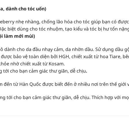
a, dành cho tóc uốn)
berry nhẹ nhàng, chống lão hóa cho tóc giúp bạn có được
Đặc biệt dùng cho tóc nhuộm, tạo kiểu và tóc bị hư tổn nặn
ội làm mới mùi)
 khô dành cho da đầu nhạy cảm, da nhờn dầu. Sử dụng dầu g
được bảo vệ toàn diện bởi HGH, chiết xuất từ hoa Tiare, bê
khỏe nhờ chiết xuất từ Kosam.
ới cho bạn cảm giác thư giãn, dễ chịu
.
 đến từ Hàn Quốc được biết đến ở nhiều nơi trên thế giới v
tới cho bạn cảm giác thư giãn, dễ chịu. Thích hợp với mọi 