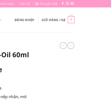
hanh toán
Liên hệ
Khuyến mãi
ĐĂNG NHẬP
GIỎ HÀNG /
0
₫
0
-Oil 60ml
Giá
₫
hiện
tại
₫.
là:
a
213,750₫.
 nếp nhăn, mờ