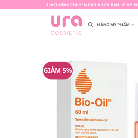
Bỏ
URASHOP8X CHUYÊN BÁN BUÔN BÁN LẺ MỸ PH
qua
nội
HÃNG MỸ PHẨM
dung
GIẢM 5%