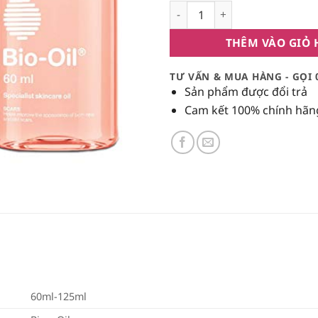
Dầu Trị Rạn Bio-Oil 60ml số l
THÊM VÀO GIỎ
TƯ VẤN & MUA HÀNG - GỌI 
Sản phẩm được đổi trả
Cam kết 100% chính hãn
60ml-125ml