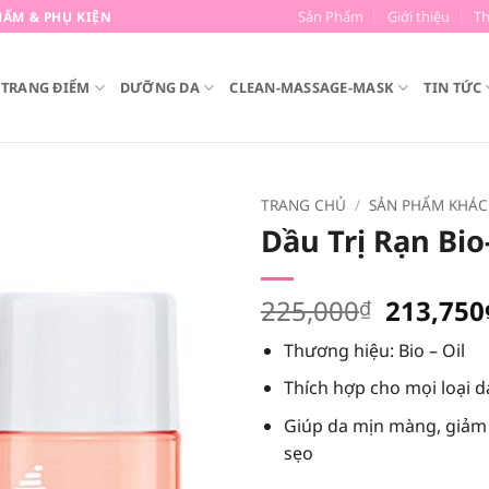
Sản Phẩm
Giới thiệu
T
ẨM & PHỤ KIỆN
TRANG ĐIỂM
DƯỠNG DA
CLEAN-MASSAGE-MASK
TIN TỨC
TRANG CHỦ
/
SẢN PHẨM KHÁC
Dầu Trị Rạn Bio
Giá
225,000
213,750
₫
gốc
Thương hiệu: Bio – Oil
là:
225,000
Thích hợp cho mọi loại d
Giúp da mịn màng, giảm
sẹo