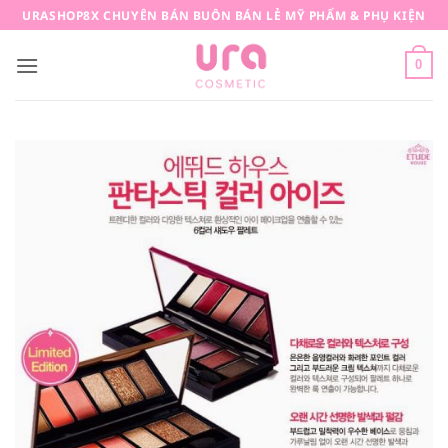
Bỏ
URASHOP8X CHUYÊN BÁN BUÔN BÁN LẺ MỸ PHẨM & PHỤ KIỆN
qua
nội
0
dung