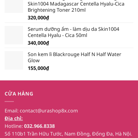
Skin1004 Madagascar Centella Hyalu-Cica
389,000₫.
là:
Brightening Toner 210ml
339,000₫.
320,000
₫
Serum dưỡng ẩm - làm dịu da Skin1004
Centella Hyalu - Cica 50ml
340,000
₫
Son kem lì Blackrouge Half N Half Water
Glow
155,000
₫
CỬA HÀNG
Email:
contact@urashop8x.com
Địa chỉ:
Hotline:
032.966.8338
Số 110b1 Trần Hữu Tước, Nam Đồng, Đống Đa, Hà Nội.