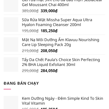
Gel Moussant Chai 400ml
Giá
Giá
389,000
₫
339,000
₫
gốc
hiện
Sữa Rửa Mặt Missha Super Aqua Ultra
là:
tại
Hyalon Foaming Cleanser 200ml
389,000₫.
là:
Giá
Giá
195,000
₫
185,250
₫
339,000₫.
gốc
hiện
Mặt Nạ Môi Dưỡng Ẩm Klavuu Nourishing
là:
tại
Care Lip Sleeping Pack 20g
195,000₫.
là:
Giá
Giá
219,000
₫
208,050
₫
185,250₫.
gốc
hiện
Tẩy Da Chết Paula’s Choice Skin Perfecting
là:
tại
2% BHA Liquid Exfoliant 30ml
219,000₫.
là:
Giá
Giá
299,000
₫
284,050
₫
208,050₫.
gốc
hiện
là:
tại
ĐANG BÁN CHẠY
299,000₫.
là:
284,050₫.
Kem Dưỡng Ngày - Đêm Simple Kind To Skin
Vital Vitamin