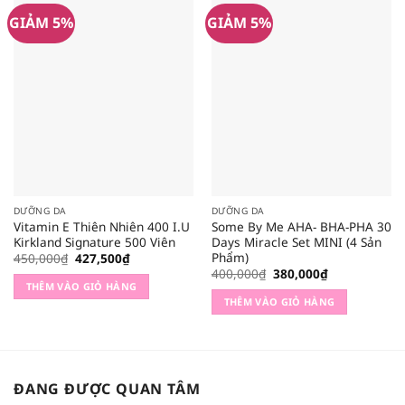
GIẢM 5%
GIẢM 5%
DƯỠNG DA
DƯỠNG DA
Vitamin E Thiên Nhiên 400 I.U
Some By Me AHA- BHA-PHA 30
Kirkland Signature 500 Viên
Days Miracle Set MINI (4 Sản
Phẩm)
Giá
Giá
450,000
₫
427,500
₫
gốc
hiện
Giá
Giá
400,000
₫
380,000
₫
là:
tại
gốc
hiện
THÊM VÀO GIỎ HÀNG
450,000₫.
là:
là:
tại
THÊM VÀO GIỎ HÀNG
427,500₫.
400,000₫.
là:
380,000₫.
ĐANG ĐƯỢC QUAN TÂM