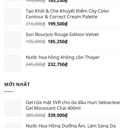
Giá
Giá
195,000
₫
185,250
₫
gốc
hiện
Tạo Khối & Che Khuyết Điểm City Color
là:
tại
Contour & Correct Cream Palette
195,000₫.
là:
Giá
Giá
210,000
₫
199,500
₫
185,250₫.
gốc
hiện
Son Bourjois Rouge Edition Velvet
là:
tại
Giá
Giá
195,000
₫
210,000₫.
185,250
₫
là:
gốc
hiện
199,500₫.
là:
tại
Nước hoa hồng không cồn Thayer
195,000₫.
là:
Giá
Giá
245,000
₫
232,750
₫
185,250₫.
gốc
hiện
là:
tại
245,000₫.
là:
MỚI NHẤT
232,750₫.
Gel rửa mặt SVR cho da dầu mụn Sebiaclear
Gel Moussant Chai 400ml
Giá
Giá
389,000
₫
339,000
₫
gốc
hiện
Nước Hoa Hồng Dưỡng Ẩm, Làm Sáng Da
là:
tại