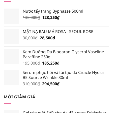
Nước tẩy trang Byphasse 500ml
Giá
Giá
135,000
₫
128,250
₫
gốc
hiện
là:
tại
MẶT NẠ RAU MÁ ROSA - SEOUL ROSE
135,000₫.
là:
Giá
Giá
30,000
₫
28,500
₫
128,250₫.
gốc
hiện
là:
tại
Kem Dưỡng Da Biogaran Glycerol Vaseline
30,000₫.
là:
Paraffine 250g
28,500₫.
Giá
Giá
195,000
₫
185,250
₫
gốc
hiện
Serum phục hồi và tái tạo da Ciracle Hydra
là:
tại
B5 Source Wrinkle 30ml
195,000₫.
là:
Giá
Giá
310,000
₫
294,500
₫
185,250₫.
gốc
hiện
là:
tại
MỚI GIẢM GIÁ
310,000₫.
là:
294,500₫.
Gel rửa mặt SVR cho da dầu mụn Sebiaclear