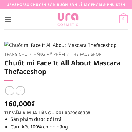
Bỏ
URASHOP8X CHUYÊN BÁN BUÔN BÁN LẺ MỸ PHẨM & PHỤ KIỆN
qua
nội
0
dung
TRANG CHỦ
/
HÃNG MỸ PHẨM
/
THE FACE SHOP
Chuốt mi Face It All About Mascara
Thefaceshop
160,000
₫
TƯ VẤN & MUA HÀNG - GỌI 0329668338
Sản phẩm được đổi trả
Cam kết 100% chính hãng