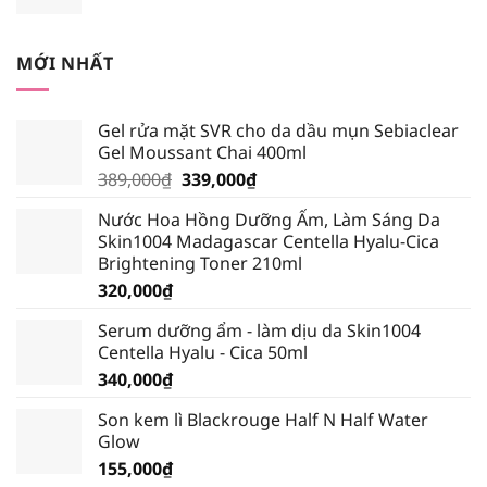
gốc
hiện
là:
tại
245,000₫.
là:
MỚI NHẤT
232,750₫.
Gel rửa mặt SVR cho da dầu mụn Sebiaclear
Gel Moussant Chai 400ml
Giá
Giá
389,000
₫
339,000
₫
gốc
hiện
Nước Hoa Hồng Dưỡng Ẩm, Làm Sáng Da
là:
tại
Skin1004 Madagascar Centella Hyalu-Cica
389,000₫.
là:
Brightening Toner 210ml
339,000₫.
320,000
₫
Serum dưỡng ẩm - làm dịu da Skin1004
Centella Hyalu - Cica 50ml
340,000
₫
Son kem lì Blackrouge Half N Half Water
Glow
155,000
₫