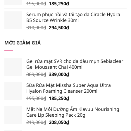
Giá
Giá
195,000
₫
185,250
₫
gốc
hiện
Serum phục hồi và tái tạo da Ciracle Hydra
là:
tại
B5 Source Wrinkle 30ml
195,000₫.
là:
Giá
Giá
310,000
₫
294,500
₫
185,250₫.
gốc
hiện
là:
tại
MỚI GIẢM GIÁ
310,000₫.
là:
294,500₫.
Gel rửa mặt SVR cho da dầu mụn Sebiaclear
Gel Moussant Chai 400ml
Giá
Giá
389,000
₫
339,000
₫
gốc
hiện
Sữa Rửa Mặt Missha Super Aqua Ultra
là:
tại
Hyalon Foaming Cleanser 200ml
389,000₫.
là:
Giá
Giá
195,000
₫
185,250
₫
339,000₫.
gốc
hiện
Mặt Nạ Môi Dưỡng Ẩm Klavuu Nourishing
là:
tại
Care Lip Sleeping Pack 20g
195,000₫.
là:
Giá
Giá
219,000
₫
208,050
₫
185,250₫.
gốc
hiện