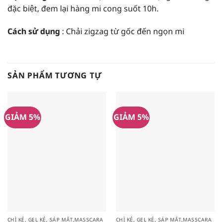
đặc biệt, đem lại hàng mi cong suốt 10h.
Cách sử dụng
: Chải zigzag từ gốc đến ngọn mi
SẢN PHẨM TƯƠNG TỰ
GIẢM 5%
GIẢM 5%
CHÌ KẺ, GEL KẺ, SÁP MẮT,MASSCARA
CHÌ KẺ, GEL KẺ, SÁP MẮT,MASSCARA