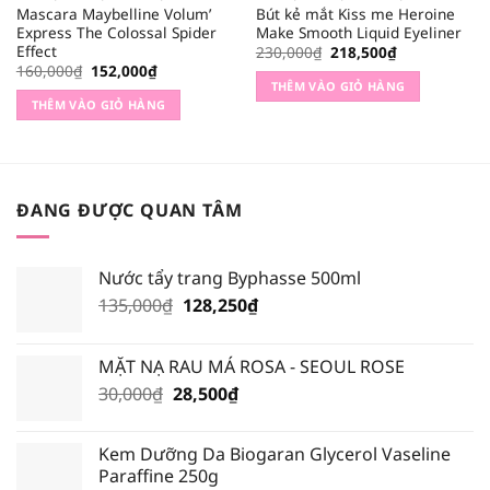
Mascara Maybelline Volum’
Bút kẻ mắt Kiss me Heroine
Express The Colossal Spider
Make Smooth Liquid Eyeliner
Effect
Giá
Giá
230,000
₫
218,500
₫
gốc
hiện
Giá
Giá
160,000
₫
152,000
₫
là:
tại
gốc
hiện
THÊM VÀO GIỎ HÀNG
230,000₫.
là:
là:
tại
THÊM VÀO GIỎ HÀNG
218,500₫.
160,000₫.
là:
152,000₫.
ĐANG ĐƯỢC QUAN TÂM
Nước tẩy trang Byphasse 500ml
Giá
Giá
135,000
₫
128,250
₫
gốc
hiện
là:
tại
MẶT NẠ RAU MÁ ROSA - SEOUL ROSE
135,000₫.
là:
Giá
Giá
30,000
₫
28,500
₫
128,250₫.
gốc
hiện
là:
tại
Kem Dưỡng Da Biogaran Glycerol Vaseline
30,000₫.
là:
Paraffine 250g
28,500₫.