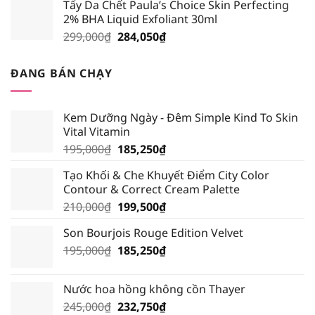
Tẩy Da Chết Paula’s Choice Skin Perfecting
là:
tại
2% BHA Liquid Exfoliant 30ml
219,000₫.
là:
Giá
Giá
299,000
₫
284,050
₫
208,050₫.
gốc
hiện
là:
tại
ĐANG BÁN CHẠY
299,000₫.
là:
284,050₫.
Kem Dưỡng Ngày - Đêm Simple Kind To Skin
Vital Vitamin
Giá
Giá
195,000
₫
185,250
₫
gốc
hiện
Tạo Khối & Che Khuyết Điểm City Color
là:
tại
Contour & Correct Cream Palette
195,000₫.
là:
Giá
Giá
210,000
₫
199,500
₫
185,250₫.
gốc
hiện
Son Bourjois Rouge Edition Velvet
là:
tại
Giá
Giá
195,000
₫
210,000₫.
185,250
₫
là:
gốc
hiện
199,500₫.
là:
tại
Nước hoa hồng không cồn Thayer
195,000₫.
là:
Giá
Giá
245,000
₫
232,750
₫
185,250₫.