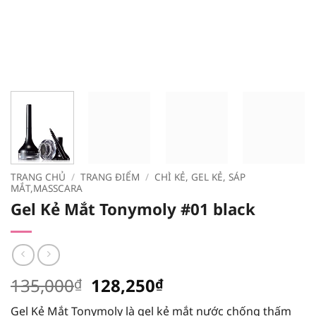
TRANG CHỦ
/
TRANG ĐIỂM
/
CHÌ KẺ, GEL KẺ, SÁP
MẮT,MASSCARA
Gel Kẻ Mắt Tonymoly #01 black
Giá
Giá
135,000
128,250
₫
₫
gốc
hiện
Gel Kẻ Mắt Tonymoly là gel kẻ mắt nước chống thấm