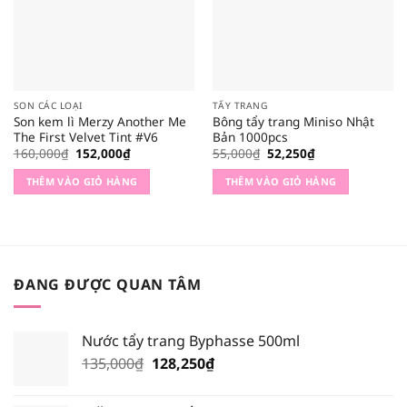
SON CÁC LOẠI
TẨY TRANG
Son kem lì Merzy Another Me
Bông tẩy trang Miniso Nhật
The First Velvet Tint #V6
Bản 1000pcs
Giá
Giá
Giá
Giá
160,000
₫
152,000
₫
55,000
₫
52,250
₫
gốc
hiện
gốc
hiện
là:
tại
là:
tại
THÊM VÀO GIỎ HÀNG
THÊM VÀO GIỎ HÀNG
160,000₫.
là:
55,000₫.
là:
152,000₫.
52,250₫.
ĐANG ĐƯỢC QUAN TÂM
Nước tẩy trang Byphasse 500ml
Giá
Giá
135,000
₫
128,250
₫
gốc
hiện
là:
tại