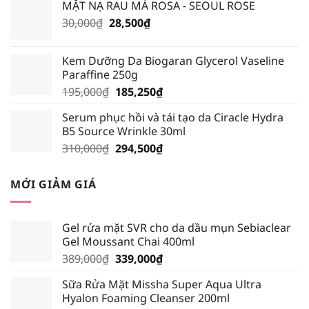
MẶT NẠ RAU MÁ ROSA - SEOUL ROSE
135,000₫.
là:
Giá
Giá
30,000
₫
28,500
₫
128,250₫.
gốc
hiện
là:
tại
Kem Dưỡng Da Biogaran Glycerol Vaseline
30,000₫.
là:
Paraffine 250g
28,500₫.
Giá
Giá
195,000
₫
185,250
₫
gốc
hiện
Serum phục hồi và tái tạo da Ciracle Hydra
là:
tại
B5 Source Wrinkle 30ml
195,000₫.
là:
Giá
Giá
310,000
₫
294,500
₫
185,250₫.
gốc
hiện
là:
tại
MỚI GIẢM GIÁ
310,000₫.
là:
294,500₫.
Gel rửa mặt SVR cho da dầu mụn Sebiaclear
Gel Moussant Chai 400ml
Giá
Giá
389,000
₫
339,000
₫
gốc
hiện
Sữa Rửa Mặt Missha Super Aqua Ultra
là:
tại
Hyalon Foaming Cleanser 200ml
389,000₫.
là: