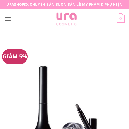
Bỏ
URASHOP8X CHUYÊN BÁN BUÔN BÁN LẺ MỸ PHẨM & PHỤ KIỆN
qua
nội
0
dung
GIẢM 5%