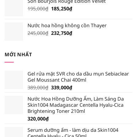
Son Bourjois Rouge Edition Velvet
là:
tại
Giá
Giá
195,000
₫
210,000₫.
185,250
₫
là:
gốc
hiện
199,500₫.
là:
tại
Nước hoa hồng không cồn Thayer
195,000₫.
là:
Giá
Giá
245,000
₫
232,750
₫
185,250₫.
gốc
hiện
là:
tại
245,000₫.
là:
MỚI NHẤT
232,750₫.
Gel rửa mặt SVR cho da dầu mụn Sebiaclear
Gel Moussant Chai 400ml
Giá
Giá
389,000
₫
339,000
₫
gốc
hiện
Nước Hoa Hồng Dưỡng Ẩm, Làm Sáng Da
là:
tại
Skin1004 Madagascar Centella Hyalu-Cica
389,000₫.
là:
Brightening Toner 210ml
339,000₫.
320,000
₫
Serum dưỡng ẩm - làm dịu da Skin1004
Centella Hyalu - Cica 50ml