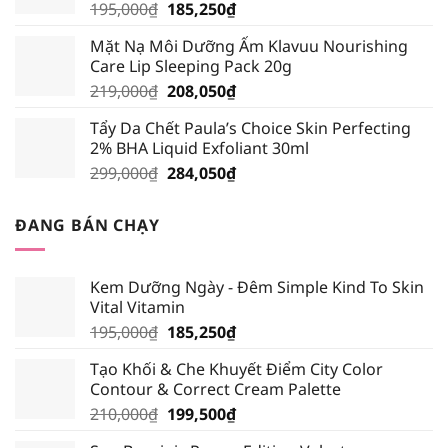
Giá
Giá
195,000
₫
185,250
₫
339,000₫.
gốc
hiện
Mặt Nạ Môi Dưỡng Ẩm Klavuu Nourishing
là:
tại
Care Lip Sleeping Pack 20g
195,000₫.
là:
Giá
Giá
219,000
₫
208,050
₫
185,250₫.
gốc
hiện
Tẩy Da Chết Paula’s Choice Skin Perfecting
là:
tại
2% BHA Liquid Exfoliant 30ml
219,000₫.
là:
Giá
Giá
299,000
₫
284,050
₫
208,050₫.
gốc
hiện
là:
tại
ĐANG BÁN CHẠY
299,000₫.
là:
284,050₫.
Kem Dưỡng Ngày - Đêm Simple Kind To Skin
Vital Vitamin
Giá
Giá
195,000
₫
185,250
₫
gốc
hiện
Tạo Khối & Che Khuyết Điểm City Color
là:
tại
Contour & Correct Cream Palette
195,000₫.
là:
Giá
Giá
210,000
₫
199,500
₫
185,250₫.
gốc
hiện