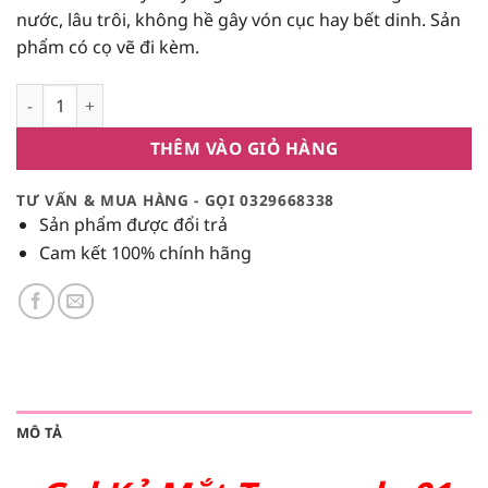
là:
tại
nước, lâu trôi, không hề gây vón cục hay bết dinh. Sản
135,000₫.
là:
phẩm có cọ vẽ đi kèm.
128,250₫.
Gel Kẻ Mắt Tonymoly #01 black số lượng
THÊM VÀO GIỎ HÀNG
TƯ VẤN & MUA HÀNG - GỌI 0329668338
Sản phẩm được đổi trả
Cam kết 100% chính hãng
MÔ TẢ