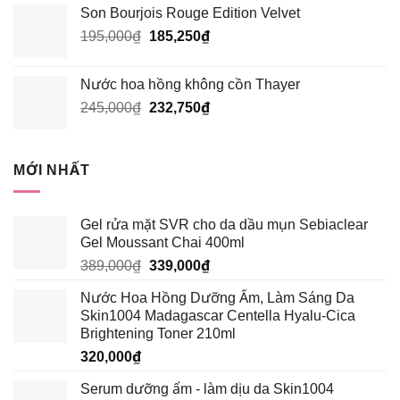
Son Bourjois Rouge Edition Velvet
là:
tại
Giá
Giá
195,000
₫
210,000₫.
185,250
₫
là:
gốc
hiện
199,500₫.
là:
tại
Nước hoa hồng không cồn Thayer
195,000₫.
là:
Giá
Giá
245,000
₫
232,750
₫
185,250₫.
gốc
hiện
là:
tại
245,000₫.
là:
MỚI NHẤT
232,750₫.
Gel rửa mặt SVR cho da dầu mụn Sebiaclear
Gel Moussant Chai 400ml
Giá
Giá
389,000
₫
339,000
₫
gốc
hiện
Nước Hoa Hồng Dưỡng Ẩm, Làm Sáng Da
là:
tại
Skin1004 Madagascar Centella Hyalu-Cica
389,000₫.
là:
Brightening Toner 210ml
339,000₫.
320,000
₫
Serum dưỡng ẩm - làm dịu da Skin1004