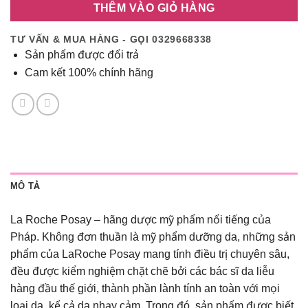
THÊM VÀO GIỎ HÀNG
228,000₫.
TƯ VẤN & MUA HÀNG - GỌI 0329668338
Sản phẩm được đổi trả
Cam kết 100% chính hãng
MÔ TẢ
La Roche Posay – hãng dược mỹ phẩm nổi tiếng của
Pháp. Không đơn thuần là mỹ phẩm dưỡng da, những sản
phẩm của LaRoche Posay mang tính điều trị chuyên sâu,
đều được kiểm nghiệm chặt chẽ bởi các bác sĩ da liễu
hàng đầu thế giới, thành phần lành tính an toàn với mọi
loại da, kể cả da nhạy cảm. Trong đó, sản phẩm được biết