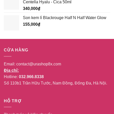
Centella Hyalu - Cica 50ml
340,000
₫
Son kem lì Blackrouge Half N Half Water Glow
155,000
₫
CỬA HÀNG
Email:
contact@urashop8x.com
Địa chỉ:
Hotline:
032.966.8338
Số 110b1 Trần Hữu Tước, Nam Đồng, Đống Đa, Hà Nội.
HỖ TRỢ