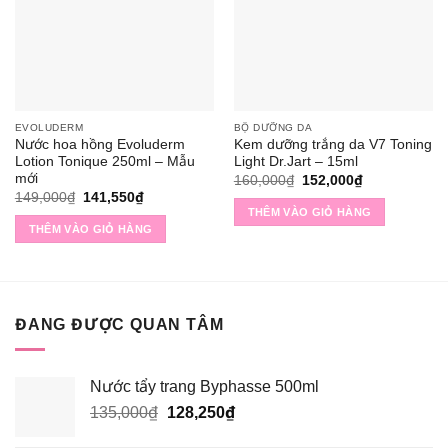
EVOLUDERM
BỘ DƯỠNG DA
Nước hoa hồng Evoluderm
Kem dưỡng trắng da V7 Toning
Lotion Tonique 250ml – Mẫu
Light Dr.Jart – 15ml
mới
Giá
Giá
160,000
₫
152,000
₫
gốc
hiện
Giá
Giá
149,000
₫
141,550
₫
là:
tại
gốc
hiện
THÊM VÀO GIỎ HÀNG
160,000₫.
là:
là:
tại
THÊM VÀO GIỎ HÀNG
152,000₫.
149,000₫.
là:
141,550₫.
ĐANG ĐƯỢC QUAN TÂM
Nước tẩy trang Byphasse 500ml
Giá
Giá
135,000
₫
128,250
₫
gốc
hiện