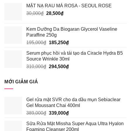
là:
tại
MẶT NẠ RAU MÁ ROSA - SEOUL ROSE
135,000₫.
là:
Giá
Giá
30,000
₫
28,500
₫
128,250₫.
gốc
hiện
là:
tại
Kem Dưỡng Da Biogaran Glycerol Vaseline
30,000₫.
là:
Paraffine 250g
28,500₫.
Giá
Giá
195,000
₫
185,250
₫
gốc
hiện
Serum phục hồi và tái tạo da Ciracle Hydra B5
là:
tại
Source Wrinkle 30ml
195,000₫.
là:
Giá
Giá
310,000
₫
294,500
₫
185,250₫.
gốc
hiện
là:
tại
MỚI GIẢM GIÁ
310,000₫.
là:
294,500₫.
Gel rửa mặt SVR cho da dầu mụn Sebiaclear
Gel Moussant Chai 400ml
Giá
Giá
389,000
₫
339,000
₫
gốc
hiện
Sữa Rửa Mặt Missha Super Aqua Ultra Hyalon
là:
tại
Foaming Cleanser 200ml