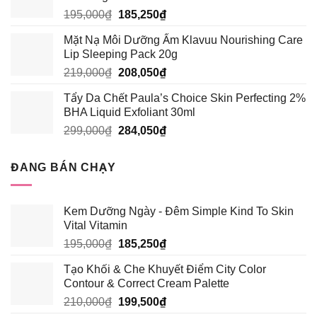
389,000₫.
là:
Giá
Giá
195,000
₫
185,250
₫
339,000₫.
gốc
hiện
Mặt Nạ Môi Dưỡng Ẩm Klavuu Nourishing Care
là:
tại
Lip Sleeping Pack 20g
195,000₫.
là:
Giá
Giá
219,000
₫
208,050
₫
185,250₫.
gốc
hiện
Tẩy Da Chết Paula’s Choice Skin Perfecting 2%
là:
tại
BHA Liquid Exfoliant 30ml
219,000₫.
là:
Giá
Giá
299,000
₫
284,050
₫
208,050₫.
gốc
hiện
là:
tại
ĐANG BÁN CHẠY
299,000₫.
là:
284,050₫.
Kem Dưỡng Ngày - Đêm Simple Kind To Skin
Vital Vitamin
Giá
Giá
195,000
₫
185,250
₫
gốc
hiện
Tạo Khối & Che Khuyết Điểm City Color
là:
tại
Contour & Correct Cream Palette
195,000₫.
là:
Giá
Giá
210,000
₫
199,500
₫
185,250₫.
gốc
hiện