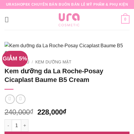
Bỏ
URASHOP8X CHUYÊN BÁN BUÔN BÁN LẺ MỸ PHẨM & PHỤ KIỆN
qua
nội
0
dung
GIẢM 5%
TRANG CHỦ
/
KEM DƯỠNG MẶT
Kem dưỡng da La Roche-Posay
Cicaplast Baume B5 Cream
Giá
Giá
240,000
228,000
₫
₫
gốc
hiện
Kem dưỡng da La Roche-Posay Cicaplast Baume B5 Cream số
là:
tại
240,000₫.
là: