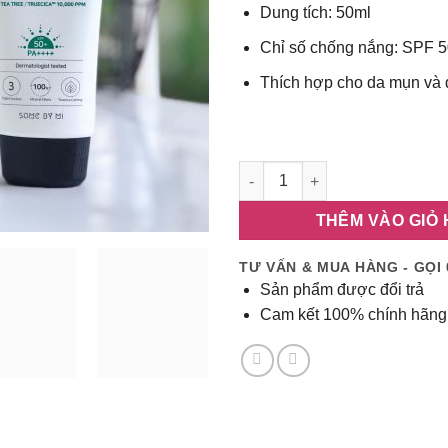
235,000₫
Dung tích: 50ml
Chỉ số chống nắng: SPF 
Thích hợp cho da mụn và
Kem chống nắng Some By Mi T
THÊM VÀO GIỎ
TƯ VẤN & MUA HÀNG - GỌI 
Sản phẩm được đổi trả
Cam kết 100% chính hãng