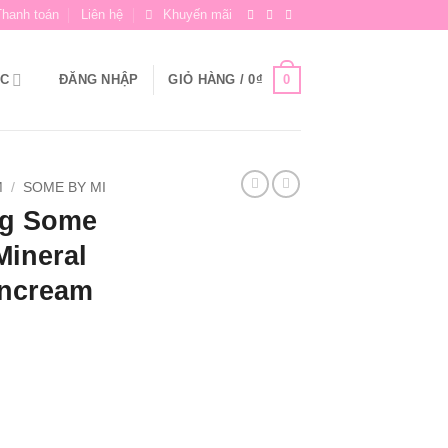
Thanh toán
Liên hệ
Khuyến mãi
0
ỨC
ĐĂNG NHẬP
GIỎ HÀNG /
0
₫
M
/
SOME BY MI
ng Some
Mineral
uncream
Giá
hiện
tại