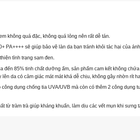
m không quá đặc, không quá lỏng nên rất dễ tán.
 PA++++ sẽ giúp bảo vệ làn da bạn tránh khỏi tác hại của ánh 
thiện tình trạng sạm đen.
ứa đến 85% tinh chất dưỡng ẩm, sản phẩm cam kết không chứa 
lên da có cảm giác mát mát khá dễ chịu, không gây nhờn rít hay
 công dụng chống tia UVA/UVB mà còn có thêm 2 công dụng tuyệ
t từ tràm trà giúp kháng khuẩn, làm dịu các vết mụn khi sưng t