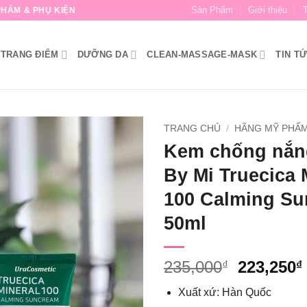
Sản Phẩm
Giới thiệu
HẨM & PHỤ KIỆN
TRANG ĐIỂM
DƯỠNG DA
CLEAN-MASSAGE-MASK
TIN T
TRANG CHỦ
/
HÃNG MỸ PHẨ
Kem chống nắ
By Mi Truecica 
100 Calming S
50ml
Giá
235,000
223,250
₫
₫
gốc
Xuất xứ: Hàn Quốc
là: