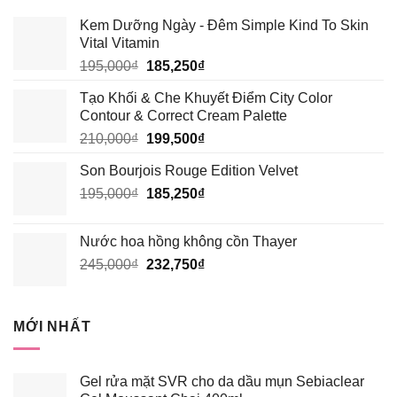
Kem Dưỡng Ngày - Đêm Simple Kind To Skin
Vital Vitamin
Giá
Giá
195,000
₫
185,250
₫
gốc
hiện
Tạo Khối & Che Khuyết Điểm City Color
là:
tại
Contour & Correct Cream Palette
195,000₫.
là:
Giá
Giá
210,000
₫
199,500
₫
185,250₫.
gốc
hiện
Son Bourjois Rouge Edition Velvet
là:
tại
Giá
Giá
195,000
₫
210,000₫.
185,250
₫
là:
gốc
hiện
199,500₫.
là:
tại
Nước hoa hồng không cồn Thayer
195,000₫.
là:
Giá
Giá
245,000
₫
232,750
₫
185,250₫.
gốc
hiện
là:
tại
245,000₫.
là:
MỚI NHẤT
232,750₫.
Gel rửa mặt SVR cho da dầu mụn Sebiaclear