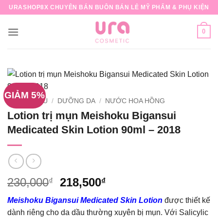
Bỏ
URASHOP8X CHUYÊN BÁN BUÔN BÁN LẺ MỸ PHẨM & PHỤ KIỆN
qua
nội
0
dung
GIẢM 5%
TRANG CHỦ
/
DƯỠNG DA
/
NƯỚC HOA HỒNG
Lotion trị mụn Meishoku Bigansui
Medicated Skin Lotion 90ml – 2018
Giá
Giá
230,000
218,500
₫
₫
gốc
hiện
Meishoku Bigansui Medicated Skin Lotion
được thiết kế
là:
tại
dành riêng cho da dầu thường xuyên bị mụn. Với Salicylic
230,000₫.
là: