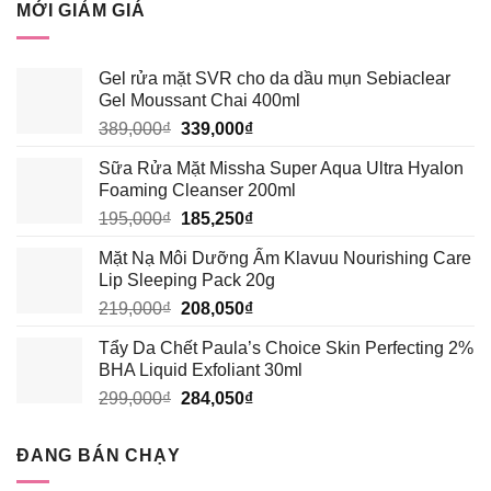
MỚI GIẢM GIÁ
310,000₫.
là:
294,500₫.
Gel rửa mặt SVR cho da dầu mụn Sebiaclear
Gel Moussant Chai 400ml
Giá
Giá
389,000
₫
339,000
₫
gốc
hiện
Sữa Rửa Mặt Missha Super Aqua Ultra Hyalon
là:
tại
Foaming Cleanser 200ml
389,000₫.
là:
Giá
Giá
195,000
₫
185,250
₫
339,000₫.
gốc
hiện
Mặt Nạ Môi Dưỡng Ẩm Klavuu Nourishing Care
là:
tại
Lip Sleeping Pack 20g
195,000₫.
là:
Giá
Giá
219,000
₫
208,050
₫
185,250₫.
gốc
hiện
Tẩy Da Chết Paula’s Choice Skin Perfecting 2%
là:
tại
BHA Liquid Exfoliant 30ml
219,000₫.
là:
Giá
Giá
299,000
₫
284,050
₫
208,050₫.
gốc
hiện
là:
tại
ĐANG BÁN CHẠY
299,000₫.
là:
284,050₫.