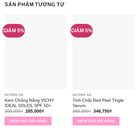
SẢN PHẨM TƯƠNG TỰ
GIẢM 5%
GIẢM 5%
DƯỠNG DA
DƯỠNG DA
Kem Chống Nắng VICHY
Tinh Chất Red Peel Tingle
IDEAL SOLEIL SPF 50+
Serum
Giá
Giá
Giá
Giá
300,000
₫
285,000
₫
365,000
₫
346,750
₫
gốc
hiện
gốc
hiện
là:
tại
là:
tại
THÊM VÀO GIỎ HÀNG
THÊM VÀO GIỎ HÀNG
300,000₫.
là:
365,000₫.
là:
285,000₫.
346,750₫.