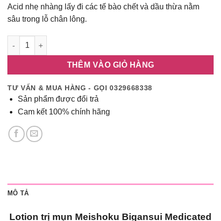
Acid nhẹ nhàng lấy đi các tế bào chết và dầu thừa nằm
218,500₫.
sâu trong lỗ chân lông.
Lotion trị mụn Meishoku Bigansui Medicated Skin Lotion 90ml 
THÊM VÀO GIỎ HÀNG
TƯ VẤN & MUA HÀNG - GỌI 0329668338
Sản phẩm được đổi trả
Cam kết 100% chính hãng
MÔ TẢ
Lotion trị mụn Meishoku Bigansui Medicated