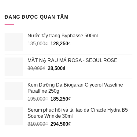
ĐANG ĐƯỢC QUAN TÂM
Nước tẩy trang Byphasse 500ml
Giá
Giá
135,000
₫
128,250
₫
gốc
hiện
là:
tại
MẶT NẠ RAU MÁ ROSA - SEOUL ROSE
135,000₫.
là:
Giá
Giá
30,000
₫
28,500
₫
128,250₫.
gốc
hiện
là:
tại
Kem Dưỡng Da Biogaran Glycerol Vaseline
30,000₫.
là:
Paraffine 250g
28,500₫.
Giá
Giá
195,000
₫
185,250
₫
gốc
hiện
Serum phục hồi và tái tạo da Ciracle Hydra B5
là:
tại
Source Wrinkle 30ml
195,000₫.
là:
Giá
Giá
310,000
₫
294,500
₫
185,250₫.
gốc
hiện
là:
tại