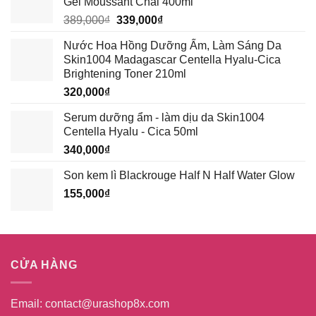
Gel Moussant Chai 400ml
Giá
Giá
389,000
₫
339,000
₫
gốc
hiện
Nước Hoa Hồng Dưỡng Ẩm, Làm Sáng Da
là:
tại
Skin1004 Madagascar Centella Hyalu-Cica
389,000₫.
là:
Brightening Toner 210ml
339,000₫.
320,000
₫
Serum dưỡng ẩm - làm dịu da Skin1004
Centella Hyalu - Cica 50ml
340,000
₫
Son kem lì Blackrouge Half N Half Water Glow
155,000
₫
CỬA HÀNG
Email:
contact@urashop8x.com