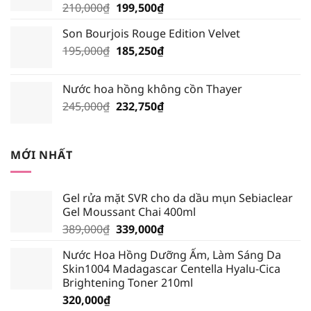
Giá
Giá
210,000
₫
199,500
₫
185,250₫.
gốc
hiện
Son Bourjois Rouge Edition Velvet
là:
tại
Giá
Giá
195,000
₫
210,000₫.
185,250
₫
là:
gốc
hiện
199,500₫.
là:
tại
Nước hoa hồng không cồn Thayer
195,000₫.
là:
Giá
Giá
245,000
₫
232,750
₫
185,250₫.
gốc
hiện
là:
tại
245,000₫.
là:
MỚI NHẤT
232,750₫.
Gel rửa mặt SVR cho da dầu mụn Sebiaclear
Gel Moussant Chai 400ml
Giá
Giá
389,000
₫
339,000
₫
gốc
hiện
Nước Hoa Hồng Dưỡng Ẩm, Làm Sáng Da
là:
tại
Skin1004 Madagascar Centella Hyalu-Cica
389,000₫.
là:
Brightening Toner 210ml
339,000₫.
320,000
₫