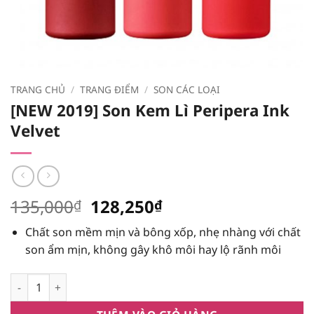
TRANG CHỦ
/
TRANG ĐIỂM
/
SON CÁC LOẠI
[NEW 2019] Son Kem Lì Peripera Ink
Velvet
Giá
Giá
135,000
128,250
₫
₫
gốc
hiện
Chất son mềm mịn và bông xốp, nhẹ nhàng với chất
là:
tại
son ẩm mịn, không gây khô môi hay lộ rãnh môi
135,000₫.
là:
128,250₫.
[NEW 2019] Son Kem Lì Peripera Ink Velvet số lượng