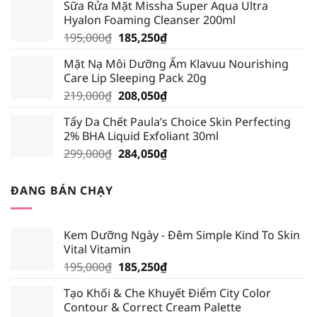
Sữa Rửa Mặt Missha Super Aqua Ultra
là:
tại
Hyalon Foaming Cleanser 200ml
389,000₫.
là:
Giá
Giá
195,000
₫
185,250
₫
339,000₫.
gốc
hiện
Mặt Nạ Môi Dưỡng Ẩm Klavuu Nourishing
là:
tại
Care Lip Sleeping Pack 20g
195,000₫.
là:
Giá
Giá
219,000
₫
208,050
₫
185,250₫.
gốc
hiện
Tẩy Da Chết Paula’s Choice Skin Perfecting
là:
tại
2% BHA Liquid Exfoliant 30ml
219,000₫.
là:
Giá
Giá
299,000
₫
284,050
₫
208,050₫.
gốc
hiện
là:
tại
ĐANG BÁN CHẠY
299,000₫.
là:
284,050₫.
Kem Dưỡng Ngày - Đêm Simple Kind To Skin
Vital Vitamin
Giá
Giá
195,000
₫
185,250
₫
gốc
hiện
Tạo Khối & Che Khuyết Điểm City Color
là:
tại
Contour & Correct Cream Palette
195,000₫.
là: