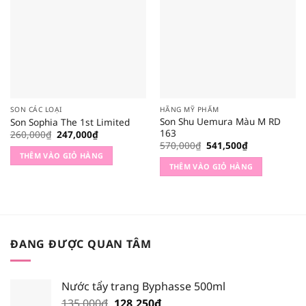
SON CÁC LOẠI
HÃNG MỸ PHẨM
Son Shu Uemura Màu M RD
Son Sophia The 1st Limited
163
Giá
Giá
260,000
₫
247,000
₫
gốc
hiện
Giá
Giá
570,000
₫
541,500
₫
là:
tại
gốc
hiện
THÊM VÀO GIỎ HÀNG
260,000₫.
là:
là:
tại
THÊM VÀO GIỎ HÀNG
247,000₫.
570,000₫.
là:
541,500₫.
ĐANG ĐƯỢC QUAN TÂM
Nước tẩy trang Byphasse 500ml
Giá
Giá
135,000
₫
128,250
₫