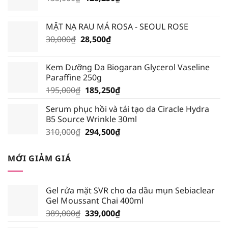
gốc
hiện
là:
tại
MẶT NẠ RAU MÁ ROSA - SEOUL ROSE
135,000₫.
là:
Giá
Giá
30,000
₫
28,500
₫
128,250₫.
gốc
hiện
là:
tại
Kem Dưỡng Da Biogaran Glycerol Vaseline
30,000₫.
là:
Paraffine 250g
28,500₫.
Giá
Giá
195,000
₫
185,250
₫
gốc
hiện
Serum phục hồi và tái tạo da Ciracle Hydra
là:
tại
B5 Source Wrinkle 30ml
195,000₫.
là:
Giá
Giá
310,000
₫
294,500
₫
185,250₫.
gốc
hiện
là:
tại
MỚI GIẢM GIÁ
310,000₫.
là:
294,500₫.
Gel rửa mặt SVR cho da dầu mụn Sebiaclear
Gel Moussant Chai 400ml
Giá
Giá
389,000
₫
339,000
₫
gốc
hiện