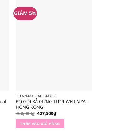
GIẢM 5%
GIẢM 5%
CLEAN-MASSAGE-MASK
CLEAN-MASSAGE-MASK
ual
BỘ GỘI XẢ GỪNG TƯƠI WEILAIYA –
Sữa rửa mặt Shisei
HONG KONG
Giá
Gi
90,000
₫
85,500
₫
gốc
hi
Giá
Giá
450,000
₫
427,500
₫
là:
tại
gốc
hiện
THÊM VÀO GIỎ HÀ
90,000₫.
là:
là:
tại
THÊM VÀO GIỎ HÀNG
85
450,000₫.
là:
427,500₫.