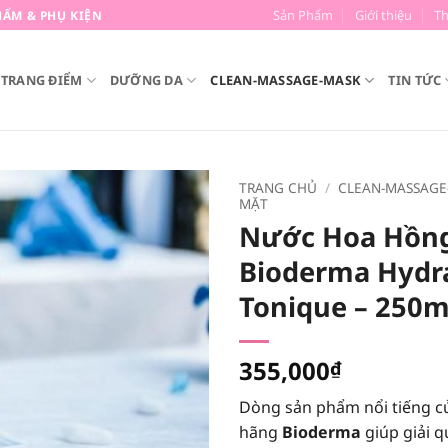
Sản Phẩm
Giới thiệu
T
ẨM & PHỤ KIỆN
TRANG ĐIỂM
DƯỠNG DA
CLEAN-MASSAGE-MASK
TIN TỨC
TRANG CHỦ
/
CLEAN-MASSAGE
MẶT
Nước Hoa Hồn
Bioderma Hydr
Tonique – 250m
355,000
₫
Dòng sản phẩm nổi tiếng c
hãng
Bioderma
giúp giải q