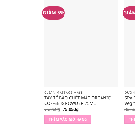
GIẢM 5%
GIẢ
CLEAN-MASSAGE-MASK
DƯỠN
TẨY TẾ BÀO CHẾT MẶT ORGANIC
Sữa 
COFFEE & POWDER 75ML
Vegi
Giá
Giá
79,000
₫
75,050
₫
305,
gốc
hiện
là:
tại
THÊM VÀO GIỎ HÀNG
TH
79,000₫.
là:
75,050₫.