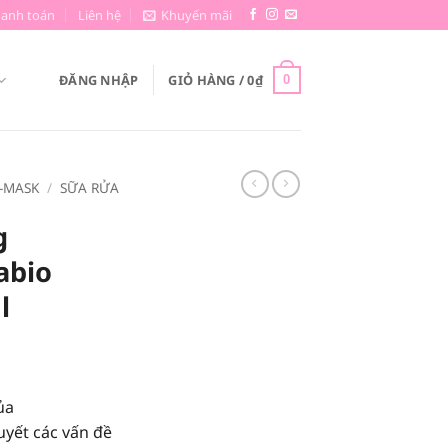
hanh toán
Liên hệ
Khuyến mãi
ĐĂNG NHẬP
GIỎ HÀNG /
0
₫
0
-MASK
/
SỮA RỬA
g
abio
l
ủa
uyết các vấn đề