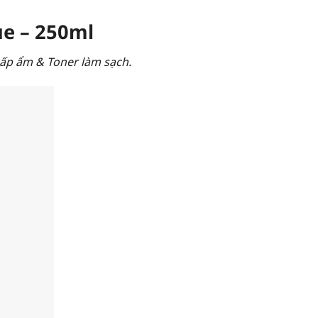
ue – 250ml
́p ẩm & Toner làm sạch.