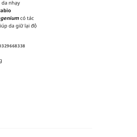
o da nhạy
rabio
agenium
có tác
p da giữ lại độ
0329668338
g