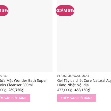
M 5%
GIẢM 5%
G DA
CLEAN-MASSAGE-MASK
Rửa Mặt Wonder Bath Super
Gel Tẩy da chết Cure Natural Aq
toks Cleanser 300ml
Hàng Nhật Nội địa
Giá
Giá
Giá
Giá
000
₫
289,750
₫
477,000
₫
453,150
₫
gốc
hiện
gốc
hiện
là:
tại
là:
tại
ÊM VÀO GIỎ HÀNG
THÊM VÀO GIỎ HÀNG
305,000₫.
là:
477,000₫.
là:
289,750₫.
453,150₫.