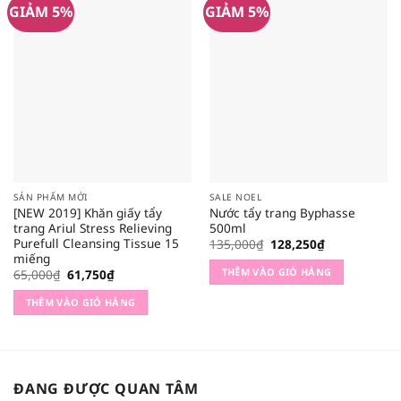
GIẢM 5%
GIẢM 5%
SẢN PHẨM MỚI
SALE NOEL
[NEW 2019] Khăn giấy tẩy
Nước tẩy trang Byphasse
trang Ariul Stress Relieving
500ml
Purefull Cleansing Tissue 15
Giá
Giá
135,000
₫
128,250
₫
gốc
hiện
miếng
là:
tại
THÊM VÀO GIỎ HÀNG
Giá
Giá
65,000
₫
61,750
₫
135,000₫.
là:
gốc
hiện
128,250₫.
là:
tại
THÊM VÀO GIỎ HÀNG
65,000₫.
là:
61,750₫.
ĐANG ĐƯỢC QUAN TÂM