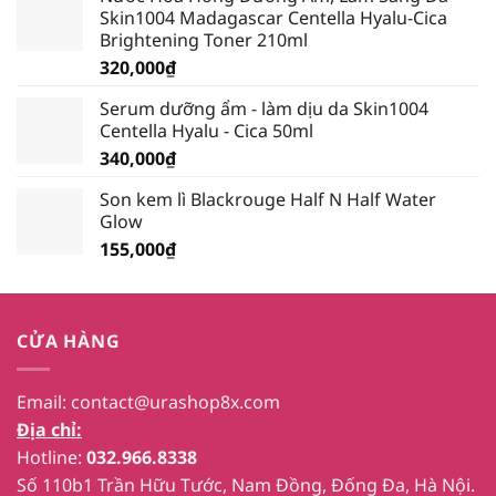
Skin1004 Madagascar Centella Hyalu-Cica
389,000₫.
là:
Brightening Toner 210ml
339,000₫.
320,000
₫
Serum dưỡng ẩm - làm dịu da Skin1004
Centella Hyalu - Cica 50ml
340,000
₫
Son kem lì Blackrouge Half N Half Water
Glow
155,000
₫
CỬA HÀNG
Email:
contact@urashop8x.com
Địa chỉ:
Hotline:
032.966.8338
Số 110b1 Trần Hữu Tước, Nam Đồng, Đống Đa, Hà Nội.