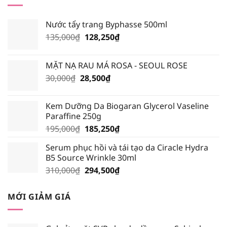
Nước tẩy trang Byphasse 500ml
Giá
Giá
135,000
₫
128,250
₫
gốc
hiện
là:
tại
MẶT NẠ RAU MÁ ROSA - SEOUL ROSE
135,000₫.
là:
Giá
Giá
30,000
₫
28,500
₫
128,250₫.
gốc
hiện
là:
tại
Kem Dưỡng Da Biogaran Glycerol Vaseline
30,000₫.
là:
Paraffine 250g
28,500₫.
Giá
Giá
195,000
₫
185,250
₫
gốc
hiện
Serum phục hồi và tái tạo da Ciracle Hydra
là:
tại
B5 Source Wrinkle 30ml
195,000₫.
là:
Giá
Giá
310,000
₫
294,500
₫
185,250₫.
gốc
hiện
là:
tại
MỚI GIẢM GIÁ
310,000₫.
là:
294,500₫.