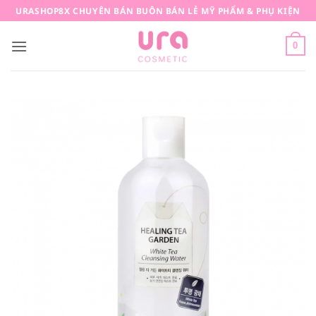
Bỏ
URASHOP8X CHUYÊN BÁN BUÔN BÁN LẺ MỸ PHẨM & PHỤ KIỆN
qua
nội
0
dung