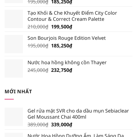
Giá
Giá
195,000
₫
185,250
₫
gốc
hiện
Tạo Khối & Che Khuyết Điểm City Color
là:
tại
Contour & Correct Cream Palette
195,000₫.
là:
Giá
Giá
210,000
₫
199,500
₫
185,250₫.
gốc
hiện
Son Bourjois Rouge Edition Velvet
là:
tại
Giá
Giá
195,000
₫
210,000₫.
185,250
₫
là:
gốc
hiện
199,500₫.
là:
tại
Nước hoa hồng không cồn Thayer
195,000₫.
là:
Giá
Giá
245,000
₫
232,750
₫
185,250₫.
gốc
hiện
là:
tại
245,000₫.
là:
MỚI NHẤT
232,750₫.
Gel rửa mặt SVR cho da dầu mụn Sebiaclear
Gel Moussant Chai 400ml
Giá
Giá
389,000
₫
339,000
₫
gốc
hiện
Nước Hoa Hồng Dưỡng Ẩm, Làm Sáng Da
là:
tại