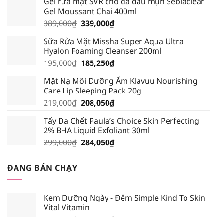
Gel rửa mặt SVR cho da dầu mụn Sebiaclear
Gel Moussant Chai 400ml
Giá
Giá
389,000
₫
339,000
₫
gốc
hiện
Sữa Rửa Mặt Missha Super Aqua Ultra
là:
tại
Hyalon Foaming Cleanser 200ml
389,000₫.
là:
Giá
Giá
195,000
₫
185,250
₫
339,000₫.
gốc
hiện
Mặt Nạ Môi Dưỡng Ẩm Klavuu Nourishing
là:
tại
Care Lip Sleeping Pack 20g
195,000₫.
là:
Giá
Giá
219,000
₫
208,050
₫
185,250₫.
gốc
hiện
Tẩy Da Chết Paula’s Choice Skin Perfecting
là:
tại
2% BHA Liquid Exfoliant 30ml
219,000₫.
là:
Giá
Giá
299,000
₫
284,050
₫
208,050₫.
gốc
hiện
là:
tại
ĐANG BÁN CHẠY
299,000₫.
là:
284,050₫.
Kem Dưỡng Ngày - Đêm Simple Kind To Skin
Vital Vitamin