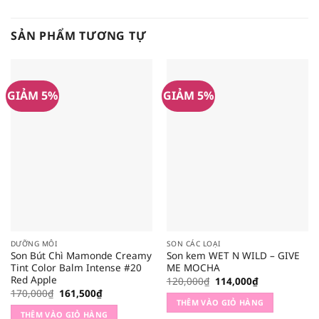
SẢN PHẨM TƯƠNG TỰ
GIẢM 5%
GIẢM 5%
DƯỠNG MÔI
SON CÁC LOẠI
Son Bút Chì Mamonde Creamy
Son kem WET N WILD – GIVE
Tint Color Balm Intense #20
ME MOCHA
Red Apple
Giá
Giá
120,000
₫
114,000
₫
gốc
hiện
Giá
Giá
170,000
₫
161,500
₫
là:
tại
gốc
hiện
THÊM VÀO GIỎ HÀNG
120,000₫.
là:
là:
tại
THÊM VÀO GIỎ HÀNG
114,000₫.