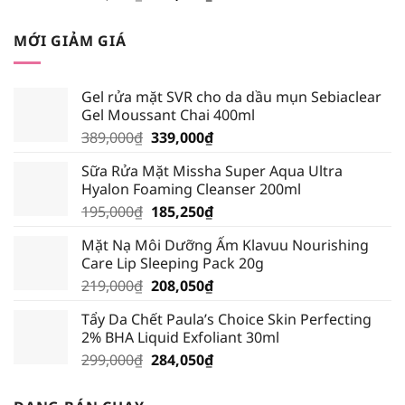
gốc
hiện
là:
tại
MỚI GIẢM GIÁ
310,000₫.
là:
294,500₫.
Gel rửa mặt SVR cho da dầu mụn Sebiaclear
Gel Moussant Chai 400ml
Giá
Giá
389,000
₫
339,000
₫
gốc
hiện
Sữa Rửa Mặt Missha Super Aqua Ultra
là:
tại
Hyalon Foaming Cleanser 200ml
389,000₫.
là:
Giá
Giá
195,000
₫
185,250
₫
339,000₫.
gốc
hiện
Mặt Nạ Môi Dưỡng Ẩm Klavuu Nourishing
là:
tại
Care Lip Sleeping Pack 20g
195,000₫.
là:
Giá
Giá
219,000
₫
208,050
₫
185,250₫.
gốc
hiện
Tẩy Da Chết Paula’s Choice Skin Perfecting
là:
tại
2% BHA Liquid Exfoliant 30ml
219,000₫.
là:
Giá
Giá
299,000
₫
284,050
₫
208,050₫.
gốc
hiện
là:
tại