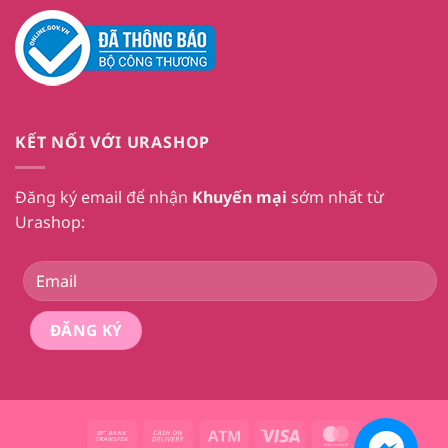
KẾT NỐI VỚI URASHOP
Đăng ký email để nhận
Khuyến mại
sớm nhất từ
Urashop:
Bank
Cash
Atm
Visa
MasterCard