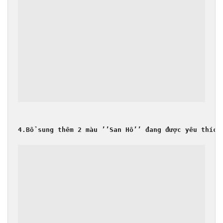
4.Bổ sung thêm 2 màu ’’San Hô’’ đang được yêu thích