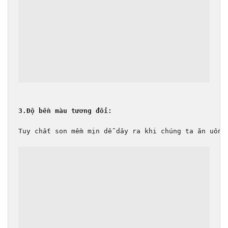
3.Độ bền màu tương đối:
Tuy chất son mềm mịn dễ dây ra khi chúng ta ăn uống