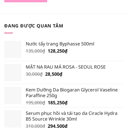
170,000₫.
là:
161,500₫.
ĐANG ĐƯỢC QUAN TÂM
Nước tẩy trang Byphasse 500ml
Giá
Giá
135,000
₫
128,250
₫
gốc
hiện
là:
tại
MẶT NẠ RAU MÁ ROSA - SEOUL ROSE
135,000₫.
là:
Giá
Giá
30,000
₫
28,500
₫
128,250₫.
gốc
hiện
là:
tại
Kem Dưỡng Da Biogaran Glycerol Vaseline
30,000₫.
là:
Paraffine 250g
28,500₫.
Giá
Giá
195,000
₫
185,250
₫
gốc
hiện
Serum phục hồi và tái tạo da Ciracle Hydra
là:
tại
B5 Source Wrinkle 30ml
195,000₫.
là:
Giá
Giá
310,000
₫
294,500
₫
185,250₫.