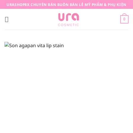
Bỏ
URASHOP8X CHUYÊN BÁN BUÔN BÁN LẺ MỸ PHẨM & PHỤ KIỆN
qua
nội
0
dung