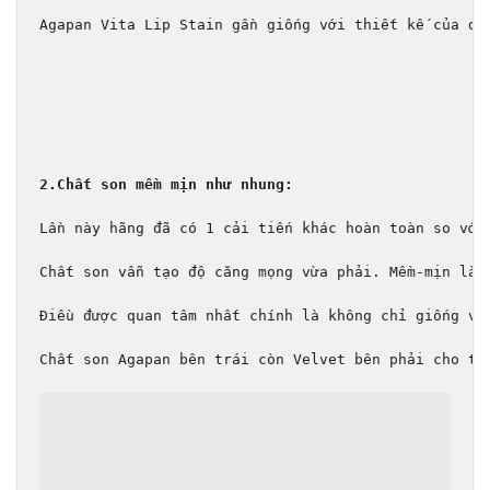
Agapan Vita Lip Stain gần giống với thiết kế của dò
2.Chất son mềm mịn như nhung:
Lần này hãng đã có 1 cải tiến khác hoàn toàn so với
Chất son vẫn tạo độ căng mọng vừa phải. Mềm-mịn là 
Điều được quan tâm nhất chính là không chỉ giống về
Chất son Agapan bên trái còn Velvet bên phải cho th