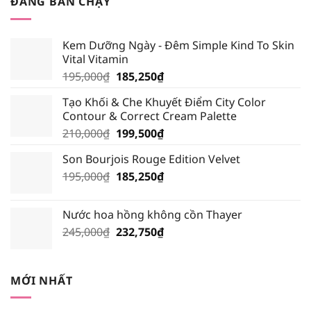
ĐANG BÁN CHẠY
299,000₫.
là:
284,050₫.
Kem Dưỡng Ngày - Đêm Simple Kind To Skin
Vital Vitamin
Giá
Giá
195,000
₫
185,250
₫
gốc
hiện
Tạo Khối & Che Khuyết Điểm City Color
là:
tại
Contour & Correct Cream Palette
195,000₫.
là:
Giá
Giá
210,000
₫
199,500
₫
185,250₫.
gốc
hiện
Son Bourjois Rouge Edition Velvet
là:
tại
Giá
Giá
195,000
₫
210,000₫.
185,250
₫
là:
gốc
hiện
199,500₫.
là:
tại
Nước hoa hồng không cồn Thayer
195,000₫.
là:
Giá
Giá
245,000
₫
232,750
₫
185,250₫.
gốc
hiện
là:
tại
245,000₫.
là:
MỚI NHẤT
232,750₫.