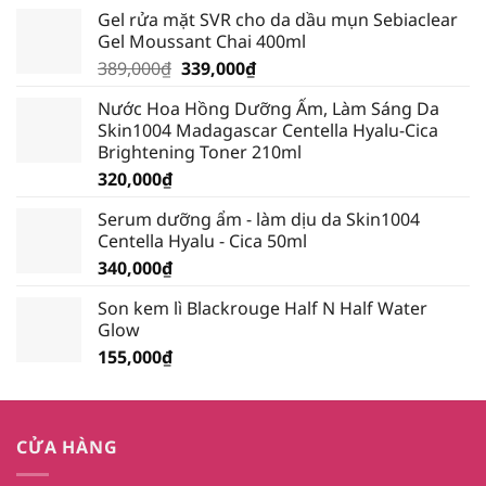
Gel rửa mặt SVR cho da dầu mụn Sebiaclear
Gel Moussant Chai 400ml
Giá
Giá
389,000
₫
339,000
₫
gốc
hiện
Nước Hoa Hồng Dưỡng Ẩm, Làm Sáng Da
là:
tại
Skin1004 Madagascar Centella Hyalu-Cica
389,000₫.
là:
Brightening Toner 210ml
339,000₫.
320,000
₫
Serum dưỡng ẩm - làm dịu da Skin1004
Centella Hyalu - Cica 50ml
340,000
₫
Son kem lì Blackrouge Half N Half Water
Glow
155,000
₫
CỬA HÀNG