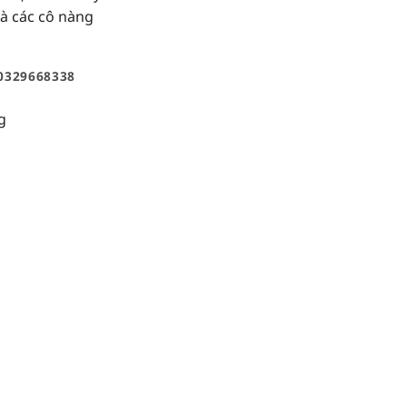
à các cô nàng
0329668338
g