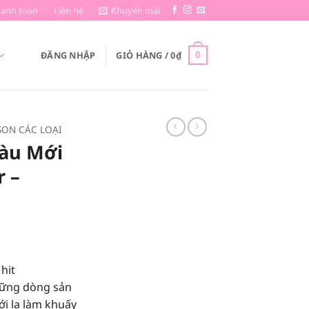
hanh toán
Liên hệ
Khuyến mãi
ĐĂNG NHẬP
GIỎ HÀNG /
0
₫
0
SON CÁC LOẠI
àu Mới
r –
hit
những dòng sản
i lạ làm khuấy