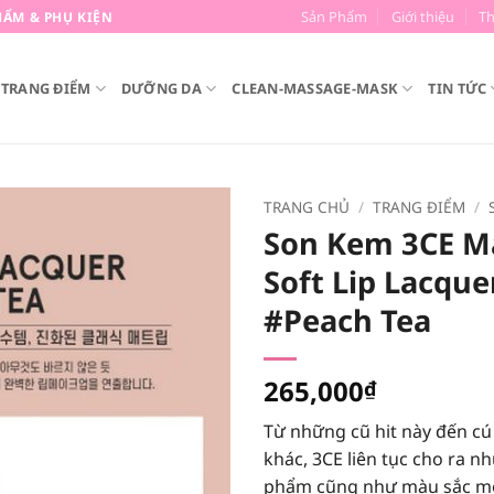
Sản Phẩm
Giới thiệu
T
ẨM & PHỤ KIỆN
TRANG ĐIỂM
DƯỠNG DA
CLEAN-MASSAGE-MASK
TIN TỨC
TRANG CHỦ
/
TRANG ĐIỂM
/
Son Kem 3CE M
Soft Lip Lacque
#Peach Tea
265,000
₫
Từ những cũ hit này đến cú 
khác, 3CE liên tục cho ra 
phẩm cũng như màu sắc mớ