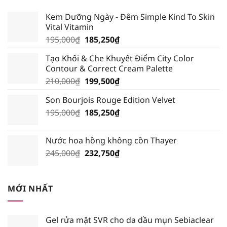
284,050₫.
Kem Dưỡng Ngày - Đêm Simple Kind To Skin
Vital Vitamin
Giá
Giá
195,000
₫
185,250
₫
gốc
hiện
Tạo Khối & Che Khuyết Điểm City Color
là:
tại
Contour & Correct Cream Palette
195,000₫.
là:
Giá
Giá
210,000
₫
199,500
₫
185,250₫.
gốc
hiện
Son Bourjois Rouge Edition Velvet
là:
tại
Giá
Giá
195,000
₫
210,000₫.
185,250
₫
là:
gốc
hiện
199,500₫.
là:
tại
Nước hoa hồng không cồn Thayer
195,000₫.
là:
Giá
Giá
245,000
₫
232,750
₫
185,250₫.
gốc
hiện
là:
tại
245,000₫.
là:
MỚI NHẤT
232,750₫.
Gel rửa mặt SVR cho da dầu mụn Sebiaclear