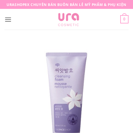
Bỏ
URASHOP8X CHUYÊN BÁN BUÔN BÁN LẺ MỸ PHẨM & PHỤ KIỆN
qua
nội
0
dung