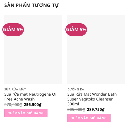
SẢN PHẨM TƯƠNG TỰ
GIẢM 5%
GIẢM 5%
SỮA RỬA MẶT
DƯỠNG DA
Sữa rửa mặt Neutrogena Oil
Sữa Rửa Mặt Wonder Bath
Free Acne Wash
Super Vegitoks Cleanser
300ml
Giá
Giá
270,000
₫
256,500
₫
gốc
hiện
Giá
Giá
305,000
₫
289,750
₫
là:
tại
gốc
hiện
THÊM VÀO GIỎ HÀNG
270,000₫.
là:
là:
tại
THÊM VÀO GIỎ HÀNG
256,500₫.
305,000₫.
là:
289,750₫.