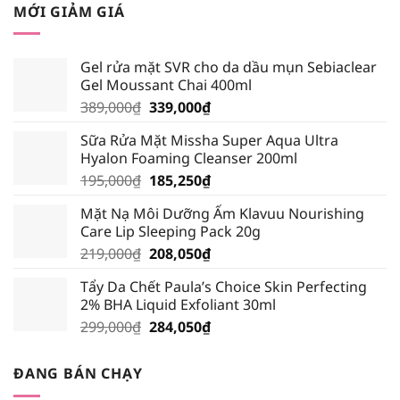
là:
tại
MỚI GIẢM GIÁ
310,000₫.
là:
294,500₫.
Gel rửa mặt SVR cho da dầu mụn Sebiaclear
Gel Moussant Chai 400ml
Giá
Giá
389,000
₫
339,000
₫
gốc
hiện
Sữa Rửa Mặt Missha Super Aqua Ultra
là:
tại
Hyalon Foaming Cleanser 200ml
389,000₫.
là:
Giá
Giá
195,000
₫
185,250
₫
339,000₫.
gốc
hiện
Mặt Nạ Môi Dưỡng Ẩm Klavuu Nourishing
là:
tại
Care Lip Sleeping Pack 20g
195,000₫.
là:
Giá
Giá
219,000
₫
208,050
₫
185,250₫.
gốc
hiện
Tẩy Da Chết Paula’s Choice Skin Perfecting
là:
tại
2% BHA Liquid Exfoliant 30ml
219,000₫.
là:
Giá
Giá
299,000
₫
284,050
₫
208,050₫.
gốc
hiện
là:
tại
ĐANG BÁN CHẠY
299,000₫.
là: