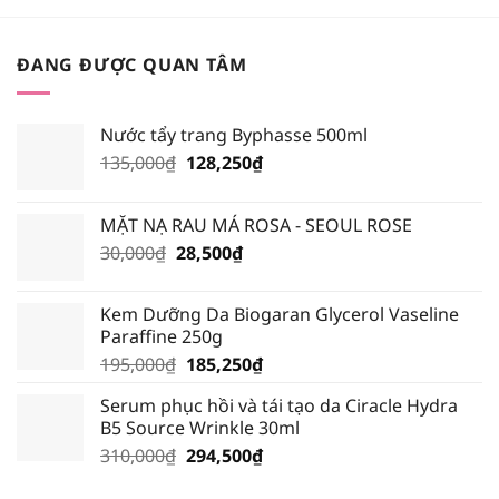
ĐANG ĐƯỢC QUAN TÂM
Nước tẩy trang Byphasse 500ml
Giá
Giá
135,000
₫
128,250
₫
gốc
hiện
là:
tại
MẶT NẠ RAU MÁ ROSA - SEOUL ROSE
135,000₫.
là:
Giá
Giá
30,000
₫
28,500
₫
128,250₫.
gốc
hiện
là:
tại
Kem Dưỡng Da Biogaran Glycerol Vaseline
30,000₫.
là:
Paraffine 250g
28,500₫.
Giá
Giá
195,000
₫
185,250
₫
gốc
hiện
Serum phục hồi và tái tạo da Ciracle Hydra
là:
tại
B5 Source Wrinkle 30ml
195,000₫.
là:
Giá
Giá
310,000
₫
294,500
₫
185,250₫.
gốc
hiện