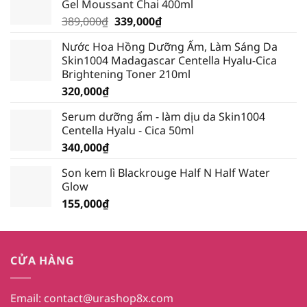
Gel Moussant Chai 400ml
Giá
Giá
389,000
₫
339,000
₫
gốc
hiện
Nước Hoa Hồng Dưỡng Ẩm, Làm Sáng Da
là:
tại
Skin1004 Madagascar Centella Hyalu-Cica
389,000₫.
là:
Brightening Toner 210ml
339,000₫.
320,000
₫
Serum dưỡng ẩm - làm dịu da Skin1004
Centella Hyalu - Cica 50ml
340,000
₫
Son kem lì Blackrouge Half N Half Water
Glow
155,000
₫
CỬA HÀNG
Email:
contact@urashop8x.com