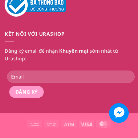
KẾT NỐI VỚI URASHOP
Đăng ký email để nhận
Khuyến mại
sớm nhất từ
Urashop:
Bank
Cash
Atm
Visa
MasterCard
Transfer
On
Xây dựng và phát triển bởi 2026 ©
Urashop8x
Delivery