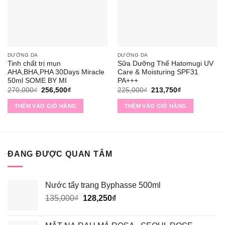
DƯỠNG DA
DƯỠNG DA
Tinh chất trị mụn
Sữa Dưỡng Thể Hatomugi UV
AHA,BHA,PHA 30Days Miracle
Care & Moisturing SPF31
50ml SOME BY MI
PA+++
Giá
Giá
Giá
Giá
270,000
₫
256,500
₫
225,000
₫
213,750
₫
gốc
hiện
gốc
hiện
là:
tại
là:
tại
THÊM VÀO GIỎ HÀNG
THÊM VÀO GIỎ HÀNG
270,000₫.
là:
225,000₫.
là:
256,500₫.
213,750₫.
ĐANG ĐƯỢC QUAN TÂM
Nước tẩy trang Byphasse 500ml
Giá
Giá
135,000
₫
128,250
₫
gốc
hiện
là:
tại