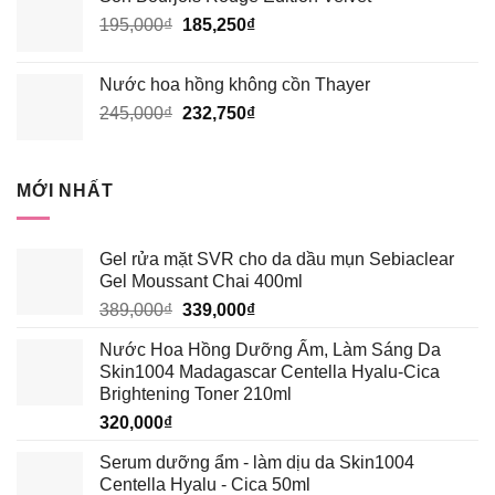
là:
tại
Giá
Giá
195,000
₫
210,000₫.
185,250
₫
là:
gốc
hiện
199,500₫.
là:
tại
Nước hoa hồng không cồn Thayer
195,000₫.
là:
Giá
Giá
245,000
₫
232,750
₫
185,250₫.
gốc
hiện
là:
tại
245,000₫.
là:
MỚI NHẤT
232,750₫.
Gel rửa mặt SVR cho da dầu mụn Sebiaclear
Gel Moussant Chai 400ml
Giá
Giá
389,000
₫
339,000
₫
gốc
hiện
Nước Hoa Hồng Dưỡng Ẩm, Làm Sáng Da
là:
tại
Skin1004 Madagascar Centella Hyalu-Cica
389,000₫.
là:
Brightening Toner 210ml
339,000₫.
320,000
₫
Serum dưỡng ẩm - làm dịu da Skin1004
Centella Hyalu - Cica 50ml