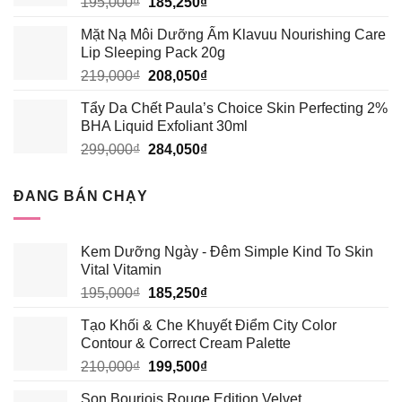
Giá
Giá
195,000
₫
185,250
₫
339,000₫.
gốc
hiện
Mặt Nạ Môi Dưỡng Ẩm Klavuu Nourishing Care
là:
tại
Lip Sleeping Pack 20g
195,000₫.
là:
Giá
Giá
219,000
₫
208,050
₫
185,250₫.
gốc
hiện
Tẩy Da Chết Paula’s Choice Skin Perfecting 2%
là:
tại
BHA Liquid Exfoliant 30ml
219,000₫.
là:
Giá
Giá
299,000
₫
284,050
₫
208,050₫.
gốc
hiện
là:
tại
ĐANG BÁN CHẠY
299,000₫.
là:
284,050₫.
Kem Dưỡng Ngày - Đêm Simple Kind To Skin
Vital Vitamin
Giá
Giá
195,000
₫
185,250
₫
gốc
hiện
Tạo Khối & Che Khuyết Điểm City Color
là:
tại
Contour & Correct Cream Palette
195,000₫.
là:
Giá
Giá
210,000
₫
199,500
₫
185,250₫.
gốc
hiện
Son Bourjois Rouge Edition Velvet