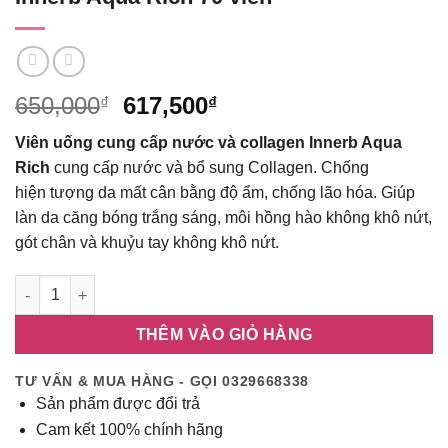
Giá
Giá
650,000
617,500
₫
₫
gốc
hiện
Viên uống cung cấp nước và collagen Innerb Aqua
là:
tại
Rich
cung cấp nước và bổ sung Collagen. Chống
650,000₫.
là:
hiện tượng da mất cân bằng độ ẩm, chống lão hóa. Giúp
617,500₫.
làn da căng bóng trắng sáng, môi hồng hào không khô nứt,
gót chân và khuỷu tay không khô nứt.
Viên uống cung cấp nước và collagen Innerb Aqua Rich 70 viê
THÊM VÀO GIỎ HÀNG
TƯ VẤN & MUA HÀNG - GỌI 0329668338
Sản phẩm được đổi trả
Cam kết 100% chính hãng