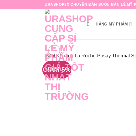
Bỏ
URASHOP8X CHUYÊN BÁN BUÔN BÁN LẺ MỸ P
qua
nội
HÃNG MỸ PHẨM
dung
GIẢM 5%