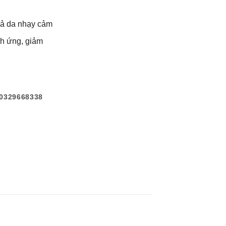
294,500₫.
cả da nhạy cảm
ch ứng, giảm
0329668338