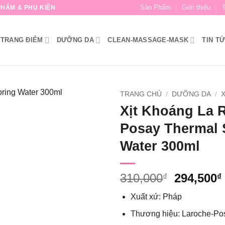
Sản Phẩm
Giới thiệu
HẨM & PHỤ KIỆN
TRANG ĐIỂM
DƯỠNG DA
CLEAN-MASSAGE-MASK
TIN T
TRANG CHỦ
/
DƯỠNG DA
/
Xịt Khoáng La 
Posay Thermal 
Water 300ml
Giá
310,000
294,500
₫
₫
gốc
Xuất xứ: Pháp
là:
310,000₫
Thương hiệu: Laroche-Po