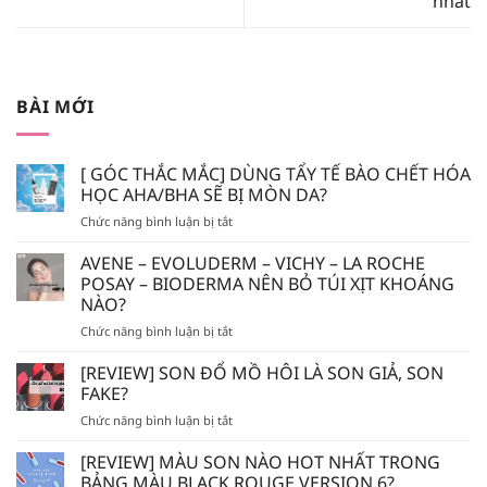
nhất
BÀI MỚI
[ GÓC THẮC MẮC] DÙNG TẨY TẾ BÀO CHẾT HÓA
HỌC AHA/BHA SẼ BỊ MÒN DA?
ở
Chức năng bình luận bị tắt
[
GÓC
AVENE – EVOLUDERM – VICHY – LA ROCHE
THẮC
POSAY – BIODERMA NÊN BỎ TÚI XỊT KHOÁNG
MẮC]
NÀO?
DÙNG
ở
Chức năng bình luận bị tắt
TẨY
AVENE
TẾ
–
BÀO
[REVIEW] SON ĐỔ MỒ HÔI LÀ SON GIẢ, SON
EVOLUDERM
CHẾT
FAKE?
–
HÓA
ở
Chức năng bình luận bị tắt
VICHY
HỌC
[REVIEW]
–
AHA/BHA
SON
[REVIEW] MÀU SON NÀO HOT NHẤT TRONG
LA
SẼ
ĐỔ
ROCHE
BẢNG MÀU BLACK ROUGE VERSION 6?
BỊ