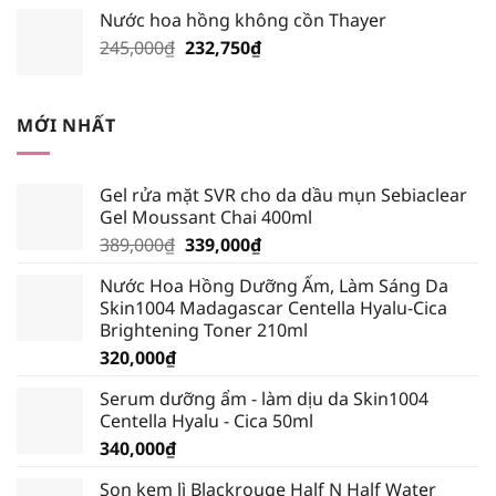
là:
tại
Nước hoa hồng không cồn Thayer
195,000₫.
là:
Giá
Giá
245,000
₫
232,750
₫
185,250₫.
gốc
hiện
là:
tại
245,000₫.
là:
MỚI NHẤT
232,750₫.
Gel rửa mặt SVR cho da dầu mụn Sebiaclear
Gel Moussant Chai 400ml
Giá
Giá
389,000
₫
339,000
₫
gốc
hiện
Nước Hoa Hồng Dưỡng Ẩm, Làm Sáng Da
là:
tại
Skin1004 Madagascar Centella Hyalu-Cica
389,000₫.
là:
Brightening Toner 210ml
339,000₫.
320,000
₫
Serum dưỡng ẩm - làm dịu da Skin1004
Centella Hyalu - Cica 50ml
340,000
₫
Son kem lì Blackrouge Half N Half Water