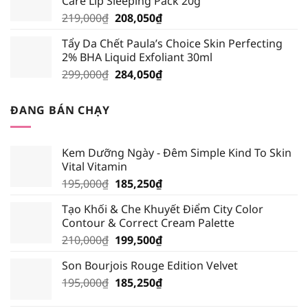
Care Lip Sleeping Pack 20g
195,000₫.
là:
Giá
Giá
219,000
₫
208,050
₫
185,250₫.
gốc
hiện
Tẩy Da Chết Paula’s Choice Skin Perfecting
là:
tại
2% BHA Liquid Exfoliant 30ml
219,000₫.
là:
Giá
Giá
299,000
₫
284,050
₫
208,050₫.
gốc
hiện
là:
tại
ĐANG BÁN CHẠY
299,000₫.
là:
284,050₫.
Kem Dưỡng Ngày - Đêm Simple Kind To Skin
Vital Vitamin
Giá
Giá
195,000
₫
185,250
₫
gốc
hiện
Tạo Khối & Che Khuyết Điểm City Color
là:
tại
Contour & Correct Cream Palette
195,000₫.
là:
Giá
Giá
210,000
₫
199,500
₫
185,250₫.
gốc
hiện
Son Bourjois Rouge Edition Velvet
là:
tại
Giá
Giá
195,000
₫
210,000₫.
185,250
₫
là:
gốc
hiện
199,500₫.