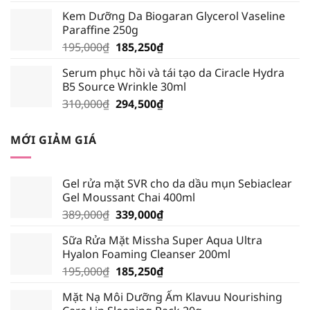
là:
tại
Kem Dưỡng Da Biogaran Glycerol Vaseline
30,000₫.
là:
Paraffine 250g
28,500₫.
Giá
Giá
195,000
₫
185,250
₫
gốc
hiện
Serum phục hồi và tái tạo da Ciracle Hydra
là:
tại
B5 Source Wrinkle 30ml
195,000₫.
là:
Giá
Giá
310,000
₫
294,500
₫
185,250₫.
gốc
hiện
là:
tại
MỚI GIẢM GIÁ
310,000₫.
là:
294,500₫.
Gel rửa mặt SVR cho da dầu mụn Sebiaclear
Gel Moussant Chai 400ml
Giá
Giá
389,000
₫
339,000
₫
gốc
hiện
Sữa Rửa Mặt Missha Super Aqua Ultra
là:
tại
Hyalon Foaming Cleanser 200ml
389,000₫.
là:
Giá
Giá
195,000
₫
185,250
₫
339,000₫.
gốc
hiện
Mặt Nạ Môi Dưỡng Ẩm Klavuu Nourishing
là:
tại