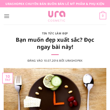
Bỏ
URASHOP8X CHUYÊN BÁN BUÔN BÁN LẺ MỸ PHẨM & PHỤ KIỆN
qua
nội
0
dung
TIN TỨC LÀM ĐẸP
Bạn muốn đẹp xuất sắc? Đọc
ngay bài này!
ĐĂNG VÀO
10.07.2016
BỞI
URASHOP8X
10
Th7