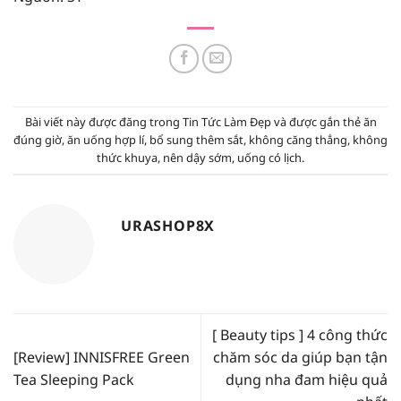
Bài viết này được đăng trong
Tin Tức Làm Đẹp
và được gắn thẻ
ăn
đúng giờ
,
ăn uống hợp lí
,
bổ sung thêm sắt
,
không căng thẳng
,
không
thức khuya
,
nên dậy sớm
,
uống có lịch
.
URASHOP8X
[ Beauty tips ] 4 công thức
[Review] INNISFREE Green
chăm sóc da giúp bạn tận
Tea Sleeping Pack
dụng nha đam hiệu quả