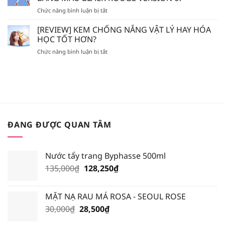
MỒ
POSAY
MÒN
ở
Chức năng bình luận bị tắt
HÔI
–
DA?
[REVIEW]
LÀ
BIODERMA
MÀU
[REVIEW] KEM CHỐNG NẮNG VẬT LÝ HAY HÓA
SON
NÊN
SON
GIẢ,
HỌC TỐT HƠN?
BỎ
NÀO
SON
TÚI
ở
Chức năng bình luận bị tắt
HOT
FAKE?
XỊT
[REVIEW]
NHẤT
KHOÁNG
KEM
TRONG
NÀO?
CHỐNG
BẢNG
NẮNG
MÀU
VẬT
BLACK
LÝ
ROUGE
HAY
VERSION
HÓA
6?
ĐANG ĐƯỢC QUAN TÂM
HỌC
TỐT
HƠN?
Nước tẩy trang Byphasse 500ml
Giá
Giá
135,000
₫
128,250
₫
gốc
hiện
là:
tại
MẶT NẠ RAU MÁ ROSA - SEOUL ROSE
135,000₫.
là:
Giá
Giá
30,000
₫
28,500
₫
128,250₫.
gốc
hiện