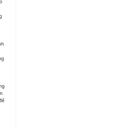
o
g
nh
ng
ông
ạn
để