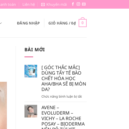
hanh toán
Liên hệ
Khuyến mãi
ĐĂNG NHẬP
GIỎ HÀNG /
0
₫
0
BÀI MỚI
[ GÓC THẮC MẮC]
DÙNG TẨY TẾ BÀO
CHẾT HÓA HỌC
AHA/BHA SẼ BỊ MÒN
DA?
ở
Chức năng bình luận bị tắt
[
GÓC
AVENE –
THẮC
EVOLUDERM –
MẮC]
VICHY – LA ROCHE
DÙNG
POSAY – BIODERMA
TẨY