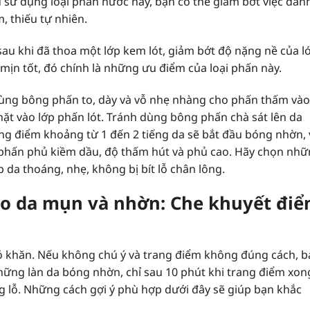
 sử dụng loại phấn nước này, bạn có thể giảm bớt việc đán
, thiếu tự nhiên.
sau khi đã thoa một lớp kem lót, giảm bớt độ nặng nề của l
mịn tốt, đó chính là những ưu điểm của loại phấn này.
dùng bông phấn to, dày và vỗ nhẹ nhàng cho phấn thấm vào
hặt vào lớp phấn lót. Tránh dùng bông phấn chà sát lên da
ang điểm khoảng từ 1 đến 2 tiếng da sẽ bắt đầu bóng nhờn, 
 phấn phủ kiềm dầu, độ thấm hút và phủ cao. Hãy chọn nh
p da thoáng, nhẹ, không bị bít lỗ chân lông.
ho da mụn và nhờn: Che khuyết đi
ó khăn. Nếu không chú ý và trang điểm không đúng cách, b
những làn da bóng nhờn, chỉ sau 10 phút khi trang điểm xon
g lỗ. Những cách gợi ý phù hợp dưới đây sẽ giúp bạn khắc