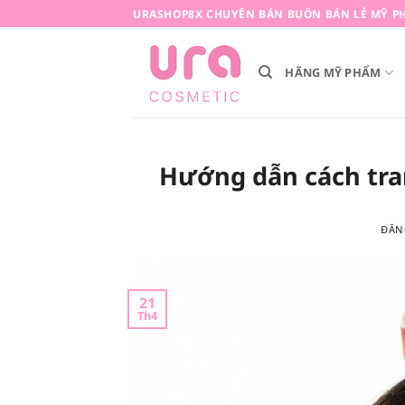
Bỏ
URASHOP8X CHUYÊN BÁN BUÔN BÁN LẺ MỸ PH
qua
nội
HÃNG MỸ PHẨM
dung
Hướng dẫn cách tra
ĐĂN
21
Th4