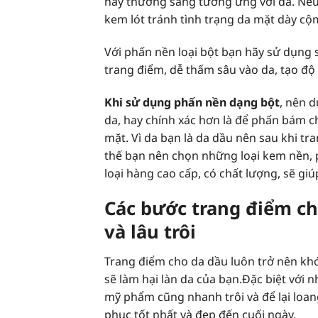
này thường sáng tương ứng với da. Nếu
kem lót tránh tình trạng da mặt dày cộm
Với phấn nền loại bột bạn hãy sử dụng 
trang điểm, dễ thấm sâu vào da, tạo độ 
Khi sử dụng phấn nền dạng bột
, nên 
da, hay chính xác hơn là để phấn bám c
mặt. Vì da bạn là da dầu nên sau khi tr
thế bạn nên chọn những loại kem nền,
loại hàng cao cấp, có chất lượng, sẽ giú
Các bước trang điểm c
và lâu trôi
Trang điểm cho da dầu luôn trở nên kh
sẽ làm hại làn da của bạn.Đặc biệt với 
mỹ phẩm cũng nhanh trôi và để lại loan
phục tốt nhất và đẹp đến cuối ngày.