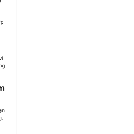
h
ớp
vì
ững
ểm
ạn
g,