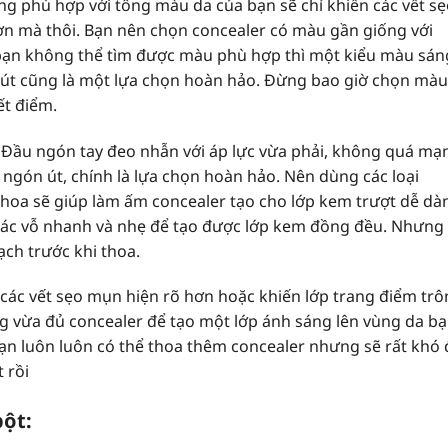
g phù hợp với tông màu da của bạn sẽ chỉ khiến các vết sẹ
ơn mà thôi. Bạn nên chọn concealer có màu gần giống với
bạn không thể tìm được màu phù hợp thì một kiểu màu sán
út cũng là một lựa chọn hoàn hảo. Đừng bao giờ chọn màu
ết điểm.
 Đầu ngón tay đeo nhẫn với áp lực vừa phải, không quá mạ
gón út, chính là lựa chọn hoàn hảo. Nên dùng các loại
thoa sẽ giúp làm ấm concealer tạo cho lớp kem trượt dễ dà
tác vỗ nhanh và nhẹ để tạo được lớp kem đồng đều. Nhưng
ạch trước khi thoa.
các vết sẹo mụn hiện rõ hơn hoặc khiến lớp trang điểm tr
g vừa đủ concealer để tạo một lớp ánh sáng lên vùng da b
n luôn luôn có thể thoa thêm concealer nhưng sẽ rất khó 
 rồi
ột: