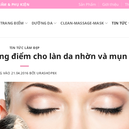
Sản Phẩm
Giới thiệu
T
ẨM & PHỤ KIỆN
TRANG ĐIỂM
DƯỠNG DA
CLEAN-MASSAGE-MASK
TIN TỨC
TIN TỨC LÀM ĐẸP
ng điểm cho làn da nhờn và mụn
G VÀO
21.04.2016
BỞI
URASHOP8X