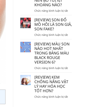
NÊN BỎ TÚI XỊT
TẾ
KHOÁNG NÀO?
BÀO
CHẾT
ở
Chức năng bình luận bị tắt
HÓA
AVENE
HỌC
–
[REVIEW] SON ĐỔ
AHA/BHA
EVOLUDERM
MỒ HÔI LÀ SON GIẢ,
SẼ
–
SON FAKE?
BỊ
VICHY
MÒN
ở
Chức năng bình luận bị tắt
–
DA?
[REVIEW]
LA
SON
ROCHE
[REVIEW] MÀU SON
ĐỔ
POSAY
NÀO HOT NHẤT
MỒ
–
TRONG BẢNG MÀU
HÔI
BIODERMA
BLACK ROUGE
LÀ
NÊN
VERSION 6?
SON
BỎ
GIẢ,
TÚI
ở
Chức năng bình luận bị tắt
SON
XỊT
[REVIEW]
FAKE?
KHOÁNG
MÀU
[REVIEW] KEM
NÀO?
SON
CHỐNG NẮNG VẬT
NÀO
LÝ HAY HÓA HỌC
HOT
TỐT HƠN?
NHẤT
TRONG
ở
Chức năng bình luận bị tắt
BẢNG
[REVIEW]
MÀU
KEM