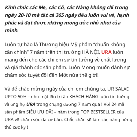
Kính chúc các Mẹ, các Cô, các Nàng không chỉ trong
ngày 20-10 mà tất cả 365 ngày đều luôn vui vẻ, hạnh
phúc và đạt được những mong ước nhỏ nhoi của
mình.
Luôn tự hào là Thương hiệu Mỹ phẩm “chuẩn không
cần chỉnh” 7 năm trên thị trường HÀ NỘI,
URA
luôn
mang đến cho các chị em sự tin tưởng về chất lượng
và giá thành các sản phẩm. Luôn Mong muốn dành sự
chăm sóc tuyệt đối đến Một nửa thế giới!
Và để chào mừng ngày của chị em chúng ta, UR SAL
A
E
UPTO 50% – như một lần tri ân KHÁCH HÀNG luôn tin tưởng
và ủng hộ
URA
trong chặng đường 7 năm qua ! Với 24 mã
sản phẩm SIÊU ƯU ĐÃI – nằm trong TOP BESTSELLER của
URA về chăm sóc da cơ bản. Chắc chắn sẽ làm các nàng hứng
thú cực kỳ !