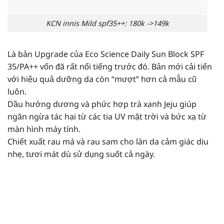
KCN innis Mild spf35++: 180k ->149k
Là bản Upgrade của Eco Science Daily Sun Block SPF
35/PA++ vốn đã rất nổi tiếng trước đó. Bản mới cải tiến
với hiệu quả dưỡng da còn “mượt” hơn cả mẫu cũ
luôn.
Dầu hướng dương và phức hợp trà xanh Jeju giúp
ngăn ngừa tác hại từ các tia UV mặt trời và bức xạ từ
màn hình máy tính.
Chiết xuất rau má và rau sam cho làn da cảm giác dịu
nhẹ, tươi mát dù sử dụng suốt cả ngày.