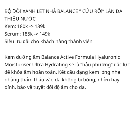
BỘ ĐÔI XANH LÉT NHÀ BALANCE ” CỨU RỖI” LÀN DA
THIẾU NƯỚC
Kem: 180k -> 139k
Serum: 185k -> 149k
Siêu ưu đãi cho khách hàng thành viên
Kem dưỡng ẩm Balance Active Formula Hyaluronic
Moisturiser Ultra Hydrating sẽ là “hậu phương” đắc lực
để khóa ẩm hoàn toàn. Kết cấu dạng kem lỏng nhẹ
nhàng thẩm thấu vào da không bị bóng, nhờn hay
dính, bảo vệ tuyệt đối độ ẩm cho da.