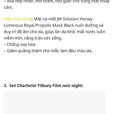
– Xóa nếp nhăn, mờ thâm, thư giãn cho vùng mắt nhạy
cảm.
Hộp màu vàng
: Mặt nạ mắt JM Solution Honey
Luminous Royal Propolis Mask Black nuôi dưỡng và
duy trì độ ẩm cho da, giúp làn da khô, mất nước luôn
mềm mịn, căng tràn sức sống.
– Chống oxy hóa
– Giảm quầng thâm cho mắt, làm đều màu da.
3. Set Charlotte Tilbury Film noir night: