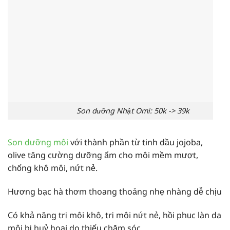
Son dưỡng Nhật Omi: 50k -> 39k
Son dưỡng môi
với thành phần từ tinh dầu jojoba,
olive tăng cường dưỡng ẩm cho môi mềm mượt,
chống khô môi, nứt nẻ.
Hương bạc hà thơm thoang thoảng nhẹ nhàng dễ chịu
Có khả năng
trị môi khô, trị môi nứt nẻ
, hồi phục làn da
môi bị huỷ hoại do thiếu chăm sóc.