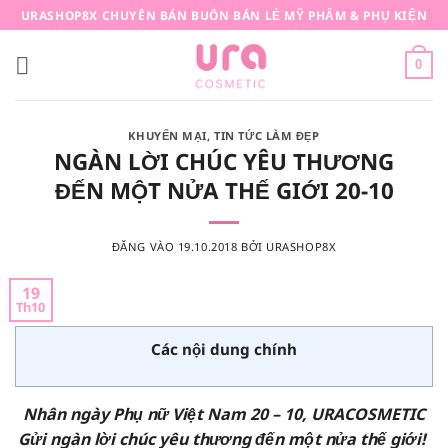
Bỏ
URASHOP8X CHUYÊN BÁN BUÔN BÁN LẺ MỸ PHẨM & PHỤ KIỆN
qua
nội
0
dung
KHUYẾN MẠI
,
TIN TỨC LÀM ĐẸP
NGÀN LỜI CHÚC YÊU THƯƠNG
ĐẾN MỘT NỬA THẾ GIỚI 20-10
ĐĂNG VÀO
19.10.2018
BỞI
URASHOP8X
19
Th10
Các nội dung chính
Nhân ngày Phụ nữ Việt Nam 20 – 10, URACOSMETIC
Gửi ngàn lời chúc yêu thương đến một nửa thế giới!