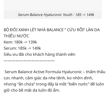
Serum Balance Hyaluronic Youth : 185 -> 149k
BỘ ĐÔI XANH LÉT NHÀ BALANCE ” CỨU RỖI” LÀN DA
THIẾU NƯỚC
Kem: 180k -> 139k
Serum: 185k -> 149k
Siêu ưu đãi cho khách hàng thành viên
—————————————
Serum Balance Active Formula Hyaluronic – thẩm thấu
cực nhanh, cảm giác da nhẹ tênh, ko nhờn dính,
nhưng “ẩn chứa” trong đấy là một “biển nước” để luôn
giữ cho bề mặt da luôn đủ ẩm.