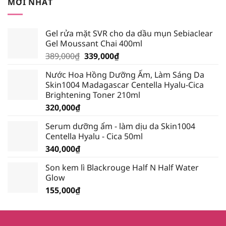
MỚI NHẤT
232,750₫.
Gel rửa mặt SVR cho da dầu mụn Sebiaclear
Gel Moussant Chai 400ml
Giá
Giá
389,000
₫
339,000
₫
gốc
hiện
Nước Hoa Hồng Dưỡng Ẩm, Làm Sáng Da
là:
tại
Skin1004 Madagascar Centella Hyalu-Cica
389,000₫.
là:
Brightening Toner 210ml
339,000₫.
320,000
₫
Serum dưỡng ẩm - làm dịu da Skin1004
Centella Hyalu - Cica 50ml
340,000
₫
Son kem lì Blackrouge Half N Half Water
Glow
155,000
₫