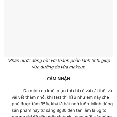
“Phấn nước đồng hồ” với thành phần lành tính, giúp
vừa dưỡng da vừa makeup
CẢM NHẬN
Da mình da khô, mụn thì chỉ có vài cái thôi và
vài vết thâm nhỏ, khi test thì hầu như em này che
phủ được tầm 95%, khá là bất ngờ luôn. Mình dùng
sản phẩm này từ sáng 8g30 đến tan làm là 6g tối
nhưng chỉ đổ dầu một chút xíu vùng mũi, các vùng