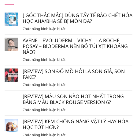
[ GÓC THẮC MẮC] DÙNG TẨY TẾ BÀO CHẾT HÓA
HỌC AHA/BHA SẼ BỊ MÒN DA?
ở
Chức năng bình luận bị tắt
[
GÓC
AVENE – EVOLUDERM – VICHY – LA ROCHE
THẮC
POSAY – BIODERMA NÊN BỎ TÚI XỊT KHOÁNG
MẮC]
NÀO?
DÙNG
ở
Chức năng bình luận bị tắt
TẨY
AVENE
TẾ
–
BÀO
[REVIEW] SON ĐỔ MỒ HÔI LÀ SON GIẢ, SON
EVOLUDERM
CHẾT
FAKE?
–
HÓA
ở
Chức năng bình luận bị tắt
VICHY
HỌC
[REVIEW]
–
AHA/BHA
SON
[REVIEW] MÀU SON NÀO HOT NHẤT TRONG
LA
SẼ
ĐỔ
ROCHE
BẢNG MÀU BLACK ROUGE VERSION 6?
BỊ
MỒ
POSAY
MÒN
ở
Chức năng bình luận bị tắt
HÔI
–
DA?
[REVIEW]
LÀ
BIODERMA
MÀU
[REVIEW] KEM CHỐNG NẮNG VẬT LÝ HAY HÓA
SON
NÊN
SON
GIẢ,
HỌC TỐT HƠN?
BỎ
NÀO
SON
TÚI
ở
Chức năng bình luận bị tắt
HOT
FAKE?