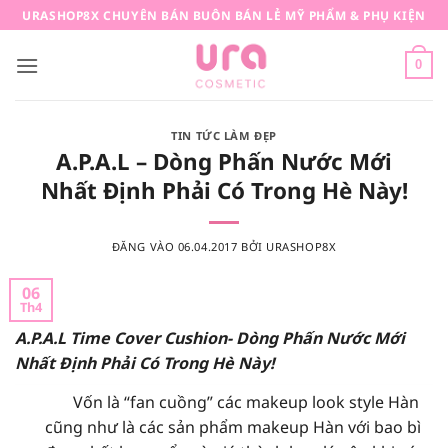
Bỏ
URASHOP8X CHUYÊN BÁN BUÔN BÁN LẺ MỸ PHẨM & PHỤ KIỆN
qua
nội
0
dung
TIN TỨC LÀM ĐẸP
A.P.A.L – Dòng Phấn Nước Mới
Nhất Định Phải Có Trong Hè Này!
ĐĂNG VÀO
06.04.2017
BỞI
URASHOP8X
06
Th4
A.P.A.L Time Cover Cushion- Dòng Phấn Nước Mới
Nhất Định Phải Có Trong Hè Này!
Vốn là “fan cuồng” các makeup look style Hàn
cũng như là các sản phẩm makeup Hàn với bao bì