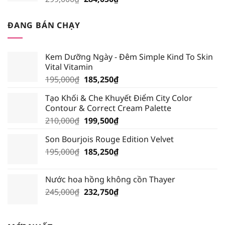
gốc
hiện
là:
tại
ĐANG BÁN CHẠY
299,000₫.
là:
284,050₫.
Kem Dưỡng Ngày - Đêm Simple Kind To Skin
Vital Vitamin
Giá
Giá
195,000
₫
185,250
₫
gốc
hiện
Tạo Khối & Che Khuyết Điểm City Color
là:
tại
Contour & Correct Cream Palette
195,000₫.
là:
Giá
Giá
210,000
₫
199,500
₫
185,250₫.
gốc
hiện
Son Bourjois Rouge Edition Velvet
là:
tại
Giá
Giá
195,000
₫
210,000₫.
185,250
₫
là:
gốc
hiện
199,500₫.
là:
tại
Nước hoa hồng không cồn Thayer
195,000₫.
là:
Giá
Giá
245,000
₫
232,750
₫
185,250₫.
gốc
hiện
là:
tại
245,000₫.
là: