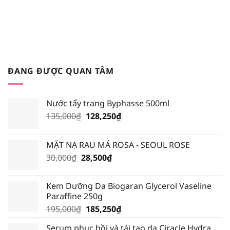
XỊT
[REVIEW]
NHẤT
KHOÁNG
KEM
TRONG
NÀO?
CHỐNG
BẢNG
NẮNG
MÀU
VẬT
BLACK
LÝ
ROUGE
HAY
VERSION
HÓA
6?
ĐANG ĐƯỢC QUAN TÂM
HỌC
TỐT
HƠN?
Nước tẩy trang Byphasse 500ml
Giá
Giá
135,000
₫
128,250
₫
gốc
hiện
là:
tại
MẶT NẠ RAU MÁ ROSA - SEOUL ROSE
135,000₫.
là:
Giá
Giá
30,000
₫
28,500
₫
128,250₫.
gốc
hiện
là:
tại
Kem Dưỡng Da Biogaran Glycerol Vaseline
30,000₫.
là:
Paraffine 250g
28,500₫.
Giá
Giá
195,000
₫
185,250
₫
gốc
hiện
Serum phục hồi và tái tạo da Ciracle Hydra
là:
tại