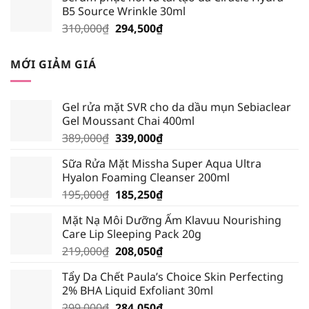
B5 Source Wrinkle 30ml
195,000₫.
là:
Giá
Giá
310,000
₫
294,500
₫
185,250₫.
gốc
hiện
là:
tại
MỚI GIẢM GIÁ
310,000₫.
là:
294,500₫.
Gel rửa mặt SVR cho da dầu mụn Sebiaclear
Gel Moussant Chai 400ml
Giá
Giá
389,000
₫
339,000
₫
gốc
hiện
Sữa Rửa Mặt Missha Super Aqua Ultra
là:
tại
Hyalon Foaming Cleanser 200ml
389,000₫.
là:
Giá
Giá
195,000
₫
185,250
₫
339,000₫.
gốc
hiện
Mặt Nạ Môi Dưỡng Ẩm Klavuu Nourishing
là:
tại
Care Lip Sleeping Pack 20g
195,000₫.
là:
Giá
Giá
219,000
₫
208,050
₫
185,250₫.
gốc
hiện
Tẩy Da Chết Paula’s Choice Skin Perfecting
là:
tại
2% BHA Liquid Exfoliant 30ml
219,000₫.
là:
Giá
Giá
299,000
₫
284,050
₫
208,050₫.