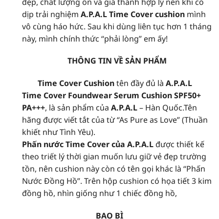
đẹp, chất lượng ổn và giá thành hợp lý nên khi có
dịp trải nghiệm
A.P.A.L Time Cover cushion
mình
vô cùng háo hức. Sau khi dùng liên tục hơn 1 tháng
này, mình chính thức “phải lòng” em ấy!
THÔNG TIN VỀ SẢN PHẨM
Time Cover Cushion
tên đầy đủ là
A.P.A.L
Time Cover Foundwear Serum Cushion SPF50+
PA+++
, là sản phẩm của
A.P.A.L
– Hàn Quốc.Tên
hãng được viết tắt của từ “As Pure as Love” (Thuần
khiết như Tình Yêu).
Phấn nước Time Cover của A.P.A.L
được thiết kế
theo triết lý thời gian muốn lưu giữ vẻ đẹp trường
tồn, nên cushion này còn có tên gọi khác là “Phấn
Nước Đồng Hồ”. Trên hộp cushion có họa tiết 3 kim
đồng hồ, nhìn giống như 1 chiếc đồng hồ,
BAO BÌ