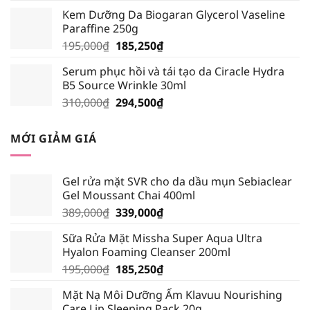
là:
tại
Kem Dưỡng Da Biogaran Glycerol Vaseline
30,000₫.
là:
Paraffine 250g
28,500₫.
Giá
Giá
195,000
₫
185,250
₫
gốc
hiện
Serum phục hồi và tái tạo da Ciracle Hydra
là:
tại
B5 Source Wrinkle 30ml
195,000₫.
là:
Giá
Giá
310,000
₫
294,500
₫
185,250₫.
gốc
hiện
là:
tại
MỚI GIẢM GIÁ
310,000₫.
là:
294,500₫.
Gel rửa mặt SVR cho da dầu mụn Sebiaclear
Gel Moussant Chai 400ml
Giá
Giá
389,000
₫
339,000
₫
gốc
hiện
Sữa Rửa Mặt Missha Super Aqua Ultra
là:
tại
Hyalon Foaming Cleanser 200ml
389,000₫.
là:
Giá
Giá
195,000
₫
185,250
₫
339,000₫.
gốc
hiện
Mặt Nạ Môi Dưỡng Ẩm Klavuu Nourishing
là:
tại
Care Lip Sleeping Pack 20g