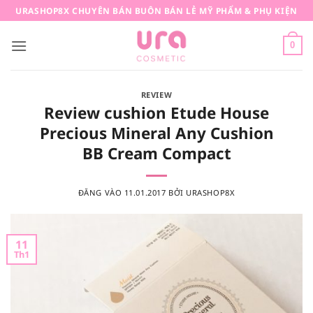
Bỏ
URASHOP8X CHUYÊN BÁN BUÔN BÁN LẺ MỸ PHẨM & PHỤ KIỆN
qua
nội
0
dung
REVIEW
Review cushion Etude House
Precious Mineral Any Cushion
BB Cream Compact
ĐĂNG VÀO
11.01.2017
BỞI
URASHOP8X
11
Th1