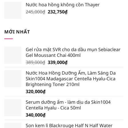
là:
tại
Nước hoa hồng không cồn Thayer
195,000₫.
là:
Giá
Giá
245,000
₫
232,750
₫
185,250₫.
gốc
hiện
là:
tại
245,000₫.
là:
MỚI NHẤT
232,750₫.
Gel rửa mặt SVR cho da dầu mụn Sebiaclear
Gel Moussant Chai 400ml
Giá
Giá
389,000
₫
339,000
₫
gốc
hiện
Nước Hoa Hồng Dưỡng Ẩm, Làm Sáng Da
là:
tại
Skin1004 Madagascar Centella Hyalu-Cica
389,000₫.
là:
Brightening Toner 210ml
339,000₫.
320,000
₫
Serum dưỡng ẩm - làm dịu da Skin1004
Centella Hyalu - Cica 50ml
340,000
₫
Son kem lì Blackrouge Half N Half Water