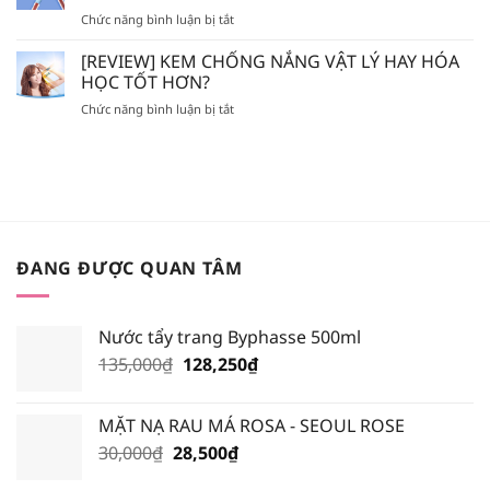
MỒ
POSAY
MÒN
ở
Chức năng bình luận bị tắt
HÔI
–
DA?
[REVIEW]
LÀ
BIODERMA
MÀU
[REVIEW] KEM CHỐNG NẮNG VẬT LÝ HAY HÓA
SON
NÊN
SON
GIẢ,
HỌC TỐT HƠN?
BỎ
NÀO
SON
TÚI
ở
Chức năng bình luận bị tắt
HOT
FAKE?
XỊT
[REVIEW]
NHẤT
KHOÁNG
KEM
TRONG
NÀO?
CHỐNG
BẢNG
NẮNG
MÀU
VẬT
BLACK
LÝ
ROUGE
HAY
VERSION
HÓA
6?
ĐANG ĐƯỢC QUAN TÂM
HỌC
TỐT
HƠN?
Nước tẩy trang Byphasse 500ml
Giá
Giá
135,000
₫
128,250
₫
gốc
hiện
là:
tại
MẶT NẠ RAU MÁ ROSA - SEOUL ROSE
135,000₫.
là:
Giá
Giá
30,000
₫
28,500
₫
128,250₫.
gốc
hiện