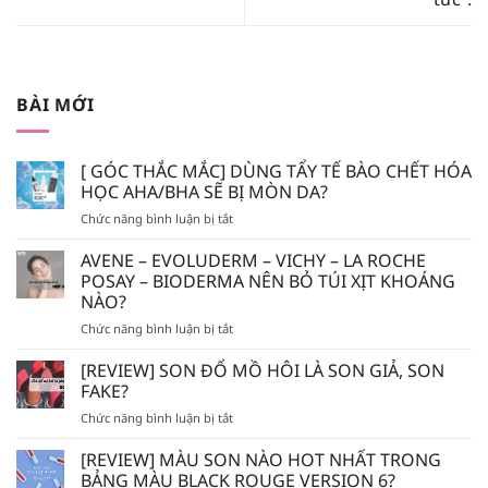
BÀI MỚI
[ GÓC THẮC MẮC] DÙNG TẨY TẾ BÀO CHẾT HÓA
HỌC AHA/BHA SẼ BỊ MÒN DA?
ở
Chức năng bình luận bị tắt
[
GÓC
AVENE – EVOLUDERM – VICHY – LA ROCHE
THẮC
POSAY – BIODERMA NÊN BỎ TÚI XỊT KHOÁNG
MẮC]
NÀO?
DÙNG
ở
Chức năng bình luận bị tắt
TẨY
AVENE
TẾ
–
BÀO
[REVIEW] SON ĐỔ MỒ HÔI LÀ SON GIẢ, SON
EVOLUDERM
CHẾT
FAKE?
–
HÓA
ở
Chức năng bình luận bị tắt
VICHY
HỌC
[REVIEW]
–
AHA/BHA
SON
[REVIEW] MÀU SON NÀO HOT NHẤT TRONG
LA
SẼ
ĐỔ
ROCHE
BẢNG MÀU BLACK ROUGE VERSION 6?
BỊ