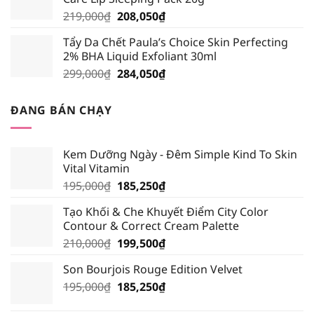
195,000₫.
là:
Giá
Giá
219,000
₫
208,050
₫
185,250₫.
gốc
hiện
Tẩy Da Chết Paula’s Choice Skin Perfecting
là:
tại
2% BHA Liquid Exfoliant 30ml
219,000₫.
là:
Giá
Giá
299,000
₫
284,050
₫
208,050₫.
gốc
hiện
là:
tại
ĐANG BÁN CHẠY
299,000₫.
là:
284,050₫.
Kem Dưỡng Ngày - Đêm Simple Kind To Skin
Vital Vitamin
Giá
Giá
195,000
₫
185,250
₫
gốc
hiện
Tạo Khối & Che Khuyết Điểm City Color
là:
tại
Contour & Correct Cream Palette
195,000₫.
là:
Giá
Giá
210,000
₫
199,500
₫
185,250₫.
gốc
hiện
Son Bourjois Rouge Edition Velvet
là:
tại
Giá
Giá
195,000
₫
210,000₫.
185,250
₫
là:
gốc
hiện
199,500₫.