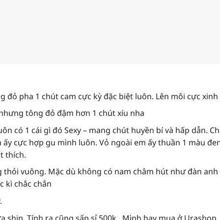
 đỏ pha 1 chút cam cực kỳ đặc biệt luôn. Lên môi cực xinh
nhưng tông đỏ đậm hơn 1 chút xíu nha
ôn có 1 cái gì đó Sexy – mang chút huyền bí và hấp dẫn. C
m ấy cực hợp gu mình luôn. Vỏ ngoài em ấy thuần 1 màu đen
t thích.
ng thỏi vuông. Mặc dù không có nam châm hút như đàn anh 
c kì chắc chắn
.
a ship. Tính ra cũng sấp sỉ 500k. Mình hay mua ở Urashop