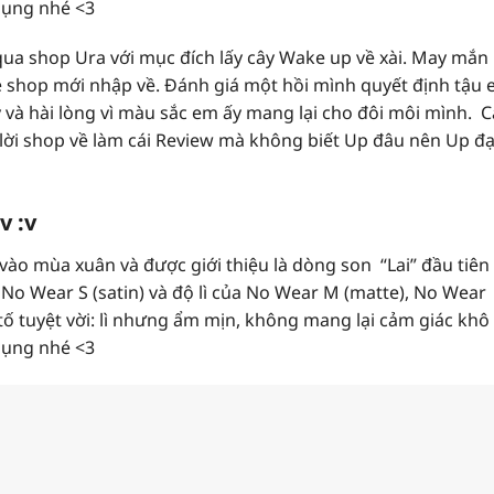
dụng nhé <3
ua shop Ura với mục đích lấy cây Wake up về xài. May mắn
e shop mới nhập về. Đánh giá một hồi mình quyết định tậu
y và hài lòng vì màu sắc em ấy mang lại cho đôi môi mình. 
lời shop về làm cái Review mà không biết Up đâu nên Up đạ
v :v
ào mùa xuân và được giới thiệu là dòng son “Lai” đầu tiên
o Wear S (satin) và độ lì của No Wear M (matte), No Wear
ố tuyệt vời: lì nhưng ẩm
mịn, không mang lại cảm giác khô
dụng nhé <3