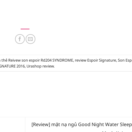
n thẻ
Reivew son espoir Rd204 SYNDROME
,
review Espoir Signature
,
Son Esp
GNATURE 2016
,
Urashop review
.
[Review] mặt nạ ngủ Good Night Water Sleep