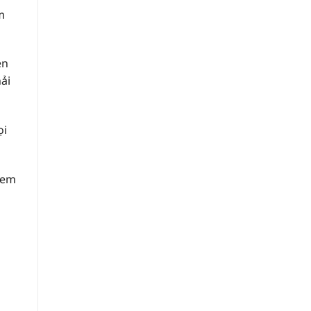
m
en
ải
ọi
 em