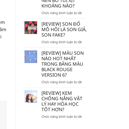
NÊN BỎ TÚI XỊT
TẾ
KHOÁNG NÀO?
BÀO
CHẾT
ở
Chức năng bình luận bị tắt
HÓA
AVENE
HỌC
 em
–
[REVIEW] SON ĐỔ
AHA/BHA
EVOLUDERM
MỒ HÔI LÀ SON GIẢ,
Cảm
SẼ
–
SON FAKE?
BỊ
i
VICHY
MÒN
ở
Chức năng bình luận bị tắt
–
DA?
[REVIEW]
LA
SON
ROCHE
[REVIEW] MÀU SON
ĐỔ
POSAY
NÀO HOT NHẤT
MỒ
–
TRONG BẢNG MÀU
HÔI
BIODERMA
BLACK ROUGE
LÀ
NÊN
VERSION 6?
SON
BỎ
GIẢ,
TÚI
ở
Chức năng bình luận bị tắt
SON
XỊT
[REVIEW]
FAKE?
KHOÁNG
MÀU
[REVIEW] KEM
NÀO?
SON
CHỐNG NẮNG VẬT
NÀO
LÝ HAY HÓA HỌC
HOT
TỐT HƠN?
NHẤT
TRONG
ở
Chức năng bình luận bị tắt
BẢNG
[REVIEW]
MÀU
KEM