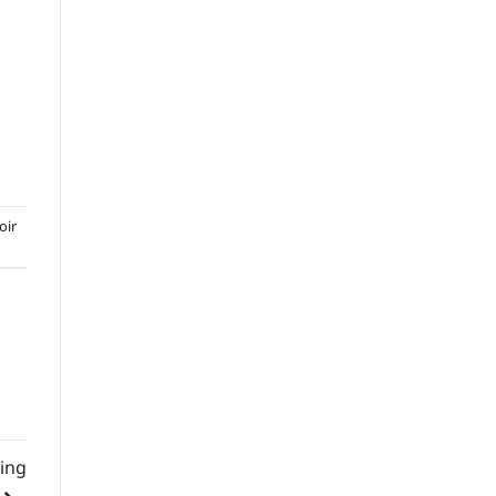
oir
ing