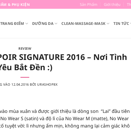
Sản Phẩm
Giới thiệu
T
ẨM & PHỤ KIỆN
TRANG ĐIỂM
DƯỠNG DA
CLEAN-MASSAGE-MASK
TIN TỨC
REVIEW
SPOIR SIGNATURE 2016 – Nơi Tình
Yêu Bắt Đền :)
G VÀO
12.04.2016
BỞI
URASHOP8X
ào mùa xuân và được giới thiệu là dòng son “Lai” đầu tiên
o Wear S (satin) và độ lì của No Wear M (matte), No Wear
ố tuyệt vời: lì nhưng ẩm
mịn, không mang lại cảm giác khô