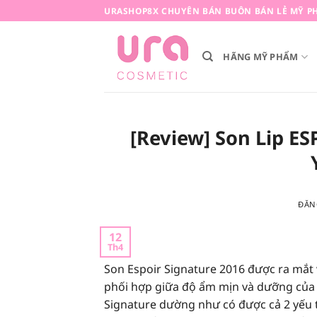
Bỏ
URASHOP8X CHUYÊN BÁN BUÔN BÁN LẺ MỸ PH
qua
nội
HÃNG MỸ PHẨM
dung
[Review] Son Lip E
ĐĂN
12
Th4
Son
Espoir Signature 2016
được ra mắt v
phối hợp giữa độ ẩm mịn và dưỡng của N
Signature dường như có được cả 2 yếu t