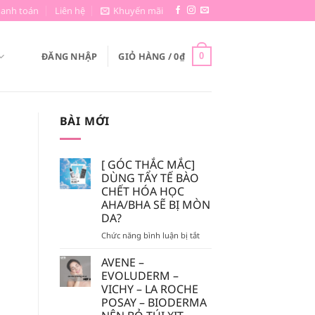
hanh toán
Liên hệ
Khuyến mãi
ĐĂNG NHẬP
GIỎ HÀNG /
0
₫
0
BÀI MỚI
[ GÓC THẮC MẮC]
DÙNG TẨY TẾ BÀO
CHẾT HÓA HỌC
AHA/BHA SẼ BỊ MÒN
DA?
ở
Chức năng bình luận bị tắt
[
GÓC
AVENE –
THẮC
EVOLUDERM –
MẮC]
VICHY – LA ROCHE
DÙNG
POSAY – BIODERMA
TẨY