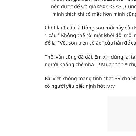
nên được để với giá 450k <3 <3 . Cũn
mình thích thì có mắc hơn mình cũn
Chốt lại 1 câu là Dòng son mới này của 
1 câu ” Không thể rời mắt khỏi đôi môi
để lại “Vết son trên cổ áo” của hắn để c
Thôi văn cũng đã dài. Em xin dừng lại 
người không chê nha. !!! Muahhhh * chụ
Bài viết không mang tính chất PR cho S
có người yêu biết nịnh hót :v :v