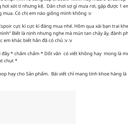
g hơi xót tí nhưng kệ. Dân chơi sợ gì mưa rơi, gặp được 1 e
g mua. Có chị em nào giống mình không :v
Espoir cực kì cực kì đáng mua nhé. Hôm qua xài bạn trai kh
 mình” Biết là nịnh nhưng nghe mà mún tan chảy ấy, đành ph
ác em khác biết hắn đã có chủ :v :v
tại đây * chấm chấm * Dốt văn có viết không hay mong là m
t chụt *
hop hay cho Sản phẩm. Bài viết chỉ mang tính khoe hàng là