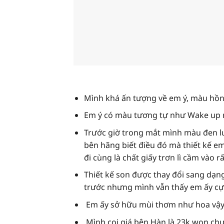
Mình khá ấn tượng về em ý, màu hồng
Em ý có màu tương tự như Wake up 
Trước giờ trong mắt mình màu đen lu
bên hãng biết điều đó mà thiết kế e
đi cùng là chất giấy trơn lì cầm vào rấ
Thiết kế son được thay đổi sang dạ
trước nhưng mình vẫn thấy em ấy cự
Em ấy sở hữu mùi thơm như hoa vậy
Mình coi giá bên Hàn là 23k won chư