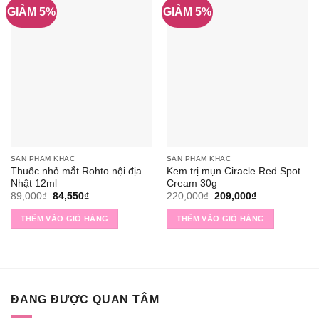
GIẢM 5%
GIẢM 5%
SẢN PHẨM KHÁC
SẢN PHẨM KHÁC
Thuốc nhỏ mắt Rohto nội địa
Kem trị mụn Ciracle Red Spot
Nhật 12ml
Cream 30g
Giá
Giá
Giá
Giá
89,000
₫
84,550
₫
220,000
₫
209,000
₫
gốc
hiện
gốc
hiện
là:
tại
là:
tại
THÊM VÀO GIỎ HÀNG
THÊM VÀO GIỎ HÀNG
89,000₫.
là:
220,000₫.
là:
84,550₫.
209,000₫.
ĐANG ĐƯỢC QUAN TÂM