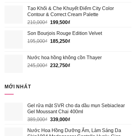
gốc
hiện
Tạo Khối & Che Khuyết Điểm City Color
là:
tại
Contour & Correct Cream Palette
195,000₫.
là:
Giá
Giá
210,000
₫
199,500
₫
185,250₫.
gốc
hiện
Son Bourjois Rouge Edition Velvet
là:
tại
Giá
Giá
195,000
₫
210,000₫.
185,250
₫
là:
gốc
hiện
199,500₫.
là:
tại
Nước hoa hồng không cồn Thayer
195,000₫.
là:
Giá
Giá
245,000
₫
232,750
₫
185,250₫.
gốc
hiện
là:
tại
245,000₫.
là:
MỚI NHẤT
232,750₫.
Gel rửa mặt SVR cho da dầu mụn Sebiaclear
Gel Moussant Chai 400ml
Giá
Giá
389,000
₫
339,000
₫
gốc
hiện
Nước Hoa Hồng Dưỡng Ẩm, Làm Sáng Da
là:
tại