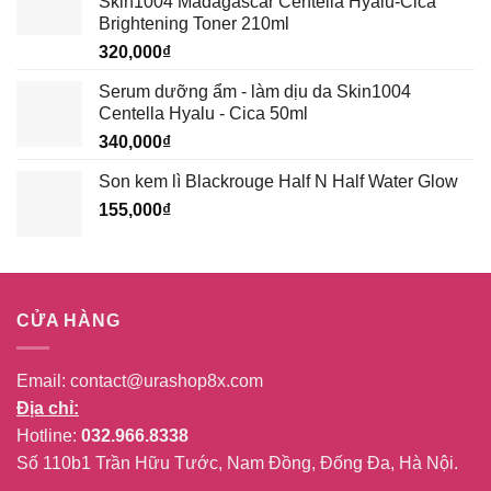
Skin1004 Madagascar Centella Hyalu-Cica
389,000₫.
là:
Brightening Toner 210ml
339,000₫.
320,000
₫
Serum dưỡng ẩm - làm dịu da Skin1004
Centella Hyalu - Cica 50ml
340,000
₫
Son kem lì Blackrouge Half N Half Water Glow
155,000
₫
CỬA HÀNG
Email:
contact@urashop8x.com
Địa chỉ:
Hotline:
032.966.8338
Số 110b1 Trần Hữu Tước, Nam Đồng, Đống Đa, Hà Nội.