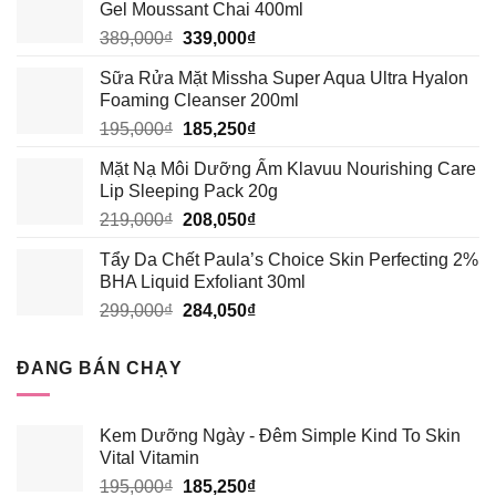
Gel Moussant Chai 400ml
Giá
Giá
389,000
₫
339,000
₫
gốc
hiện
Sữa Rửa Mặt Missha Super Aqua Ultra Hyalon
là:
tại
Foaming Cleanser 200ml
389,000₫.
là:
Giá
Giá
195,000
₫
185,250
₫
339,000₫.
gốc
hiện
Mặt Nạ Môi Dưỡng Ẩm Klavuu Nourishing Care
là:
tại
Lip Sleeping Pack 20g
195,000₫.
là:
Giá
Giá
219,000
₫
208,050
₫
185,250₫.
gốc
hiện
Tẩy Da Chết Paula’s Choice Skin Perfecting 2%
là:
tại
BHA Liquid Exfoliant 30ml
219,000₫.
là:
Giá
Giá
299,000
₫
284,050
₫
208,050₫.
gốc
hiện
là:
tại
ĐANG BÁN CHẠY
299,000₫.
là:
284,050₫.
Kem Dưỡng Ngày - Đêm Simple Kind To Skin
Vital Vitamin
Giá
Giá
195,000
₫
185,250
₫