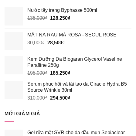
Nước tẩy trang Byphasse 500ml
Giá
Giá
135,000
₫
128,250
₫
gốc
hiện
là:
tại
MẶT NẠ RAU MÁ ROSA - SEOUL ROSE
135,000₫.
là:
Giá
Giá
30,000
₫
28,500
₫
128,250₫.
gốc
hiện
là:
tại
Kem Dưỡng Da Biogaran Glycerol Vaseline
30,000₫.
là:
Paraffine 250g
28,500₫.
Giá
Giá
195,000
₫
185,250
₫
gốc
hiện
Serum phục hồi và tái tạo da Ciracle Hydra B5
là:
tại
Source Wrinkle 30ml
195,000₫.
là:
Giá
Giá
310,000
₫
294,500
₫
185,250₫.
gốc
hiện
là:
tại
MỚI GIẢM GIÁ
310,000₫.
là:
294,500₫.
Gel rửa mặt SVR cho da dầu mụn Sebiaclear