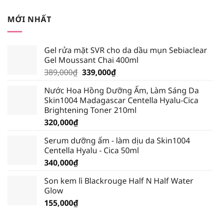
là:
tại
245,000₫.
là:
MỚI NHẤT
232,750₫.
Gel rửa mặt SVR cho da dầu mụn Sebiaclear
Gel Moussant Chai 400ml
Giá
Giá
389,000
₫
339,000
₫
gốc
hiện
Nước Hoa Hồng Dưỡng Ẩm, Làm Sáng Da
là:
tại
Skin1004 Madagascar Centella Hyalu-Cica
389,000₫.
là:
Brightening Toner 210ml
339,000₫.
320,000
₫
Serum dưỡng ẩm - làm dịu da Skin1004
Centella Hyalu - Cica 50ml
340,000
₫
Son kem lì Blackrouge Half N Half Water
Glow
155,000
₫