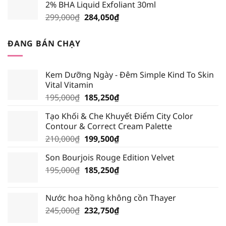
2% BHA Liquid Exfoliant 30ml
219,000₫.
là:
Giá
Giá
299,000
₫
284,050
₫
208,050₫.
gốc
hiện
là:
tại
ĐANG BÁN CHẠY
299,000₫.
là:
284,050₫.
Kem Dưỡng Ngày - Đêm Simple Kind To Skin
Vital Vitamin
Giá
Giá
195,000
₫
185,250
₫
gốc
hiện
Tạo Khối & Che Khuyết Điểm City Color
là:
tại
Contour & Correct Cream Palette
195,000₫.
là:
Giá
Giá
210,000
₫
199,500
₫
185,250₫.
gốc
hiện
Son Bourjois Rouge Edition Velvet
là:
tại
Giá
Giá
195,000
₫
210,000₫.
185,250
₫
là:
gốc
hiện
199,500₫.
là:
tại
Nước hoa hồng không cồn Thayer
195,000₫.
là:
Giá
Giá
245,000
₫
232,750
₫
185,250₫.
gốc
hiện