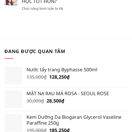
HỌC TỐT HƠN?
BỎ
NÀO
SON
TÚI
ở
Chức năng bình luận bị tắt
HOT
FAKE?
XỊT
[REVIEW]
NHẤT
KHOÁNG
KEM
TRONG
NÀO?
CHỐNG
BẢNG
NẮNG
MÀU
VẬT
BLACK
LÝ
ROUGE
HAY
VERSION
HÓA
6?
ĐANG ĐƯỢC QUAN TÂM
HỌC
TỐT
HƠN?
Nước tẩy trang Byphasse 500ml
Giá
Giá
135,000
₫
128,250
₫
gốc
hiện
là:
tại
MẶT NẠ RAU MÁ ROSA - SEOUL ROSE
135,000₫.
là:
Giá
Giá
30,000
₫
28,500
₫
128,250₫.
gốc
hiện
là:
tại
Kem Dưỡng Da Biogaran Glycerol Vaseline
30,000₫.
là:
Paraffine 250g
28,500₫.
Giá
Giá
195,000
₫
185,250
₫