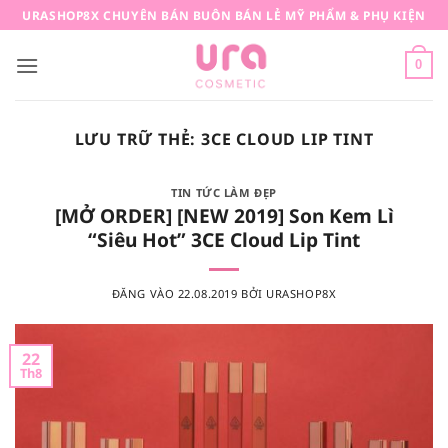
Bỏ
URASHOP8X CHUYÊN BÁN BUÔN BÁN LẺ MỸ PHẨM & PHỤ KIỆN
qua
nội
0
dung
LƯU TRỮ THẺ:
3CE CLOUD LIP TINT
TIN TỨC LÀM ĐẸP
[MỞ ORDER] [NEW 2019] Son Kem Lì
“Siêu Hot” 3CE Cloud Lip Tint
ĐĂNG VÀO
22.08.2019
BỞI
URASHOP8X
22
Th8