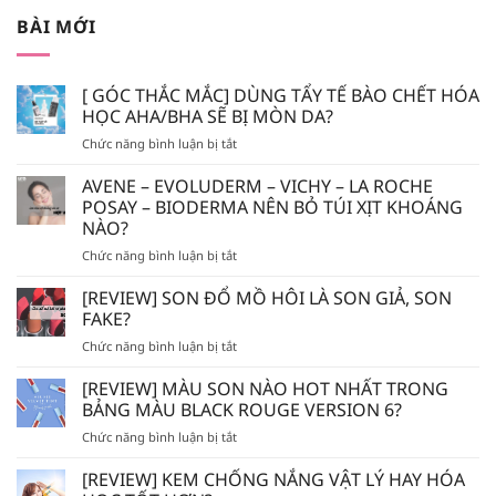
BÀI MỚI
[ GÓC THẮC MẮC] DÙNG TẨY TẾ BÀO CHẾT HÓA
HỌC AHA/BHA SẼ BỊ MÒN DA?
ở
Chức năng bình luận bị tắt
[
GÓC
AVENE – EVOLUDERM – VICHY – LA ROCHE
THẮC
POSAY – BIODERMA NÊN BỎ TÚI XỊT KHOÁNG
MẮC]
NÀO?
DÙNG
ở
Chức năng bình luận bị tắt
TẨY
AVENE
TẾ
–
BÀO
[REVIEW] SON ĐỔ MỒ HÔI LÀ SON GIẢ, SON
EVOLUDERM
CHẾT
FAKE?
–
HÓA
ở
Chức năng bình luận bị tắt
VICHY
HỌC
[REVIEW]
–
AHA/BHA
SON
[REVIEW] MÀU SON NÀO HOT NHẤT TRONG
LA
SẼ
ĐỔ
ROCHE
BẢNG MÀU BLACK ROUGE VERSION 6?
BỊ
MỒ
POSAY
MÒN
ở
Chức năng bình luận bị tắt
HÔI
–
DA?
[REVIEW]
LÀ
BIODERMA
MÀU
[REVIEW] KEM CHỐNG NẮNG VẬT LÝ HAY HÓA
SON
NÊN
SON
GIẢ,