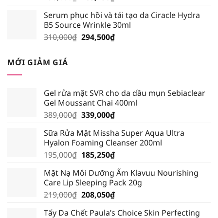
gốc
hiện
Serum phục hồi và tái tạo da Ciracle Hydra
là:
tại
B5 Source Wrinkle 30ml
195,000₫.
là:
Giá
Giá
310,000
₫
294,500
₫
185,250₫.
gốc
hiện
là:
tại
MỚI GIẢM GIÁ
310,000₫.
là:
294,500₫.
Gel rửa mặt SVR cho da dầu mụn Sebiaclear
Gel Moussant Chai 400ml
Giá
Giá
389,000
₫
339,000
₫
gốc
hiện
Sữa Rửa Mặt Missha Super Aqua Ultra
là:
tại
Hyalon Foaming Cleanser 200ml
389,000₫.
là:
Giá
Giá
195,000
₫
185,250
₫
339,000₫.
gốc
hiện
Mặt Nạ Môi Dưỡng Ẩm Klavuu Nourishing
là:
tại
Care Lip Sleeping Pack 20g
195,000₫.
là:
Giá
Giá
219,000
₫
208,050
₫
185,250₫.
gốc
hiện
Tẩy Da Chết Paula’s Choice Skin Perfecting
là:
tại