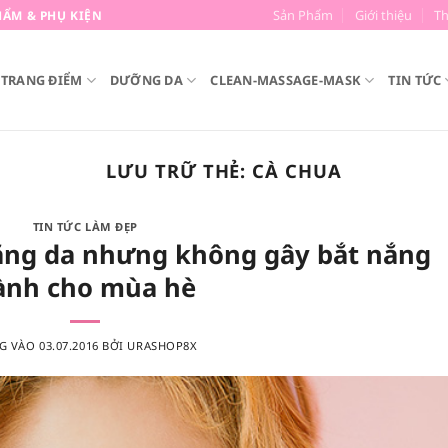
Sản Phẩm
Giới thiệu
T
ẨM & PHỤ KIỆN
TRANG ĐIỂM
DƯỠNG DA
CLEAN-MASSAGE-MASK
TIN TỨC
LƯU TRỮ THẺ:
CÀ CHUA
TIN TỨC LÀM ĐẸP
rắng da nhưng không gây bắt nắng
ành cho mùa hè
G VÀO
03.07.2016
BỞI
URASHOP8X