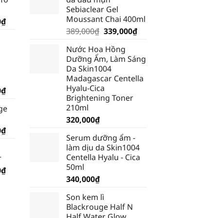
Sebiaclear Gel
Moussant Chai 400ml
Giá
0
₫
Giá
Giá
hiện
389,000
₫
339,000
₫
gốc
hiện
tại
Nước Hoa Hồng
là:
tại
₫.
là:
Dưỡng Ẩm, Làm Sáng
389,000₫.
là:
185,250₫.
Da Skin1004
339,000₫.
Madagascar Centella
Hyalu-Cica
Giá
0
₫
Brightening Toner
hiện
210ml
ge
tại
320,000
₫
₫.
là:
Giá
0
₫
199,500₫.
Serum dưỡng ẩm -
hiện
làm dịu da Skin1004
tại
Centella Hyalu - Cica
r
₫.
là:
50ml
Giá
0
₫
185,250₫.
340,000
₫
hiện
tại
Son kem lì
₫.
là:
Blackrouge Half N
232,750₫.
Half Water Glow