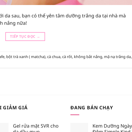
với da sau, bạn có thể yên tâm dưỡng trắng da tại nhà mà
h nắng nữa!
TIẾP TỤC ĐỌC
→
afe
,
bột trà xanh ( matcha)
,
cà chua
,
cà rốt
,
không bắt nắng
,
mặ nạ trắng da
,
I GIẢM GIÁ
ĐANG BÁN CHẠY
Gel rửa mặt SVR cho
Kem Dưỡng Ngày
da dầu mụn
Đêm Simple Kind