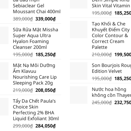
Sebiaclear Gel
Skin Vital Vitamin
Moussant Chai 400ml
Giá
195,000
₫
185,25
Giá
Giá
389,000
₫
339,000
₫
gốc
Tạo Khối & Che
gốc
hiện
là:
Sữa Rửa Mặt Missha
Khuyết Điểm City
là:
tại
195,000
Super Aqua Ultra
Color Contour &
389,000₫.
là:
Hyalon Foaming
Correct Cream
339,000₫.
Cleanser 200ml
Palette
Giá
Giá
Giá
195,000
₫
185,250
₫
210,000
₫
199,50
gốc
hiện
gốc
Mặt Nạ Môi Dưỡng
Son Bourjois Rou
là:
tại
là:
Ẩm Klavuu
Edition Velvet
195,000₫.
là:
210,000
Nourishing Care Lip
Giá
195,000
₫
185,25
185,250₫.
Sleeping Pack 20g
gốc
Nước hoa hồng
Giá
Giá
219,000
₫
208,050
₫
là:
không cồn Thaye
gốc
hiện
195,000
Tẩy Da Chết Paula’s
là:
tại
Giá
245,000
₫
232,75
Choice Skin
219,000₫.
là:
gốc
Perfecting 2% BHA
208,050₫.
là:
Liquid Exfoliant 30ml
245,000
Giá
Giá
299,000
₫
284,050
₫