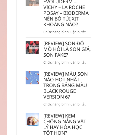
EVOLUDERM –
MẮC]
VICHY – LA ROCHE
DÙNG
POSAY – BIODERMA
TẨY
NÊN BỎ TÚI XỊT
TẾ
KHOÁNG NÀO?
BÀO
CHẾT
ở
Chức năng bình luận bị tắt
HÓA
AVENE
HỌC
–
[REVIEW] SON ĐỔ
AHA/BHA
EVOLUDERM
MỒ HÔI LÀ SON GIẢ,
SẼ
–
SON FAKE?
BỊ
VICHY
MÒN
ở
Chức năng bình luận bị tắt
–
DA?
[REVIEW]
LA
SON
ROCHE
[REVIEW] MÀU SON
ĐỔ
POSAY
NÀO HOT NHẤT
MỒ
–
TRONG BẢNG MÀU
HÔI
BIODERMA
BLACK ROUGE
LÀ
NÊN
VERSION 6?
SON
BỎ
GIẢ,
TÚI
ở
Chức năng bình luận bị tắt
SON
XỊT
[REVIEW]
FAKE?
KHOÁNG
MÀU
[REVIEW] KEM
NÀO?
SON
CHỐNG NẮNG VẬT
NÀO
LÝ HAY HÓA HỌC
HOT
TỐT HƠN?
NHẤT