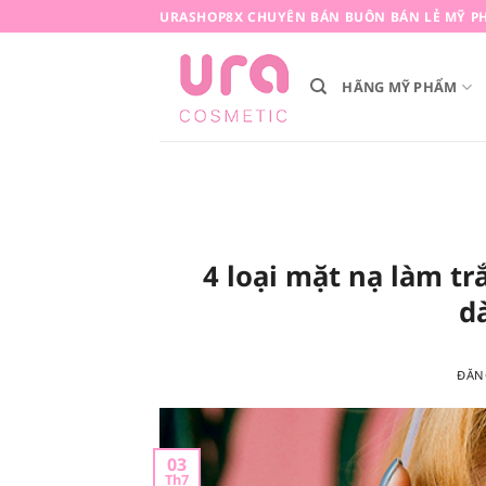
Bỏ
URASHOP8X CHUYÊN BÁN BUÔN BÁN LẺ MỸ PH
qua
nội
HÃNG MỸ PHẨM
dung
4 loại mặt nạ làm t
d
ĐĂN
03
Th7