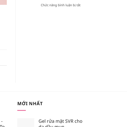
TRONG
ở
Chức năng bình luận bị tắt
BẢNG
[REVIEW]
MÀU
KEM
BLACK
CHỐNG
ROUGE
NẮNG
VERSION
VẬT
6?
LÝ
HAY
HÓA
HỌC
TỐT
HƠN?
MỚI NHẤT
 -
Gel rửa mặt SVR cho
 To
da dầu mụn