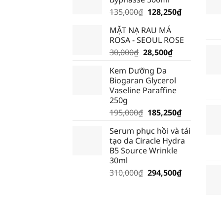
Giá
Giá
135,000
₫
128,250
₫
gốc
hiện
MẶT NẠ RAU MÁ
là:
tại
ROSA - SEOUL ROSE
135,000₫.
là:
Giá
Giá
30,000
₫
28,500
₫
128,250₫.
gốc
hiện
Kem Dưỡng Da
là:
tại
Biogaran Glycerol
30,000₫.
là:
Vaseline Paraffine
28,500₫.
250g
Giá
Giá
195,000
₫
185,250
₫
gốc
hiện
Serum phục hồi và tái
là:
tại
tạo da Ciracle Hydra
195,000₫.
là:
B5 Source Wrinkle
185,250₫.
30ml
Giá
Giá
310,000
₫
294,500
₫
gốc
hiện
là:
tại
310,000₫.
là:
294,500₫.