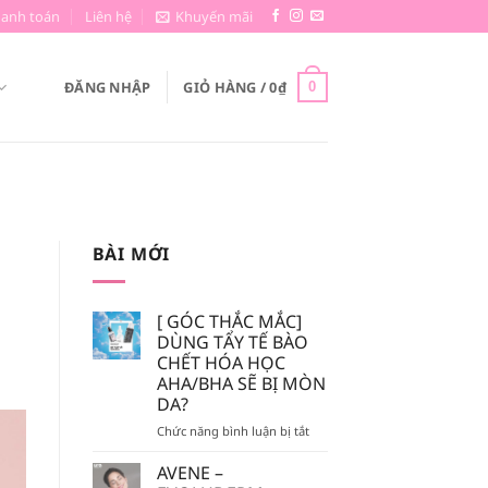
hanh toán
Liên hệ
Khuyến mãi
ĐĂNG NHẬP
GIỎ HÀNG /
0
₫
0
BÀI MỚI
[ GÓC THẮC MẮC]
DÙNG TẨY TẾ BÀO
CHẾT HÓA HỌC
AHA/BHA SẼ BỊ MÒN
DA?
ở
Chức năng bình luận bị tắt
[
GÓC
AVENE –
THẮC