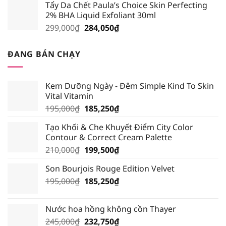
Tẩy Da Chết Paula’s Choice Skin Perfecting
là:
tại
2% BHA Liquid Exfoliant 30ml
219,000₫.
là:
Giá
Giá
299,000
₫
284,050
₫
208,050₫.
gốc
hiện
là:
tại
ĐANG BÁN CHẠY
299,000₫.
là:
284,050₫.
Kem Dưỡng Ngày - Đêm Simple Kind To Skin
Vital Vitamin
Giá
Giá
195,000
₫
185,250
₫
gốc
hiện
Tạo Khối & Che Khuyết Điểm City Color
là:
tại
Contour & Correct Cream Palette
195,000₫.
là:
Giá
Giá
210,000
₫
199,500
₫
185,250₫.
gốc
hiện
Son Bourjois Rouge Edition Velvet
là:
tại
Giá
Giá
195,000
₫
210,000₫.
185,250
₫
là:
gốc
hiện
199,500₫.
là:
tại
Nước hoa hồng không cồn Thayer
195,000₫.
là:
Giá
Giá
245,000
₫
232,750
₫
185,250₫.