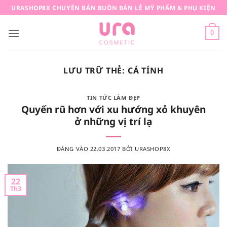
Bỏ
URASHOP8X CHUYÊN BÁN BUÔN BÁN LẺ MỸ PHẨM & PHỤ KIỆN
qua
nội
0
dung
LƯU TRỮ THẺ:
CÁ TÍNH
TIN TỨC LÀM ĐẸP
Quyến rũ hơn với xu hướng xỏ khuyên
ở những vị trí lạ
ĐĂNG VÀO
22.03.2017
BỞI
URASHOP8X
22
Th3