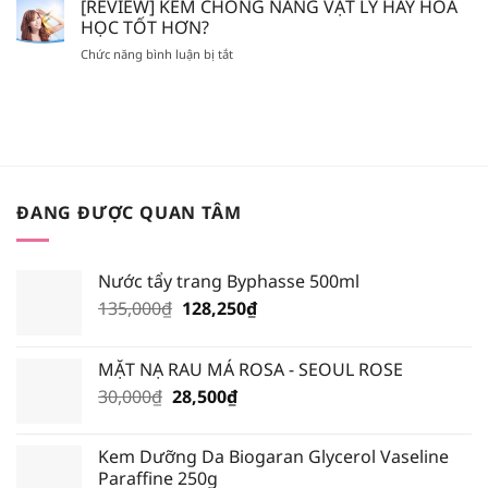
MÀU
[REVIEW] KEM CHỐNG NẮNG VẬT LÝ HAY HÓA
SON
NÊN
SON
GIẢ,
HỌC TỐT HƠN?
BỎ
NÀO
SON
TÚI
ở
Chức năng bình luận bị tắt
HOT
FAKE?
XỊT
[REVIEW]
NHẤT
KHOÁNG
KEM
TRONG
NÀO?
CHỐNG
BẢNG
NẮNG
MÀU
VẬT
BLACK
LÝ
ROUGE
HAY
VERSION
HÓA
6?
ĐANG ĐƯỢC QUAN TÂM
HỌC
TỐT
HƠN?
Nước tẩy trang Byphasse 500ml
Giá
Giá
135,000
₫
128,250
₫
gốc
hiện
là:
tại
MẶT NẠ RAU MÁ ROSA - SEOUL ROSE
135,000₫.
là:
Giá
Giá
30,000
₫
28,500
₫
128,250₫.
gốc
hiện
là:
tại
Kem Dưỡng Da Biogaran Glycerol Vaseline
30,000₫.
là:
Paraffine 250g
28,500₫.