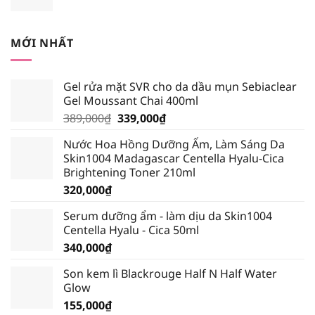
gốc
hiện
là:
tại
245,000₫.
là:
MỚI NHẤT
232,750₫.
Gel rửa mặt SVR cho da dầu mụn Sebiaclear
Gel Moussant Chai 400ml
Giá
Giá
389,000
₫
339,000
₫
gốc
hiện
Nước Hoa Hồng Dưỡng Ẩm, Làm Sáng Da
là:
tại
Skin1004 Madagascar Centella Hyalu-Cica
389,000₫.
là:
Brightening Toner 210ml
339,000₫.
320,000
₫
Serum dưỡng ẩm - làm dịu da Skin1004
Centella Hyalu - Cica 50ml
340,000
₫
Son kem lì Blackrouge Half N Half Water
Glow
155,000
₫