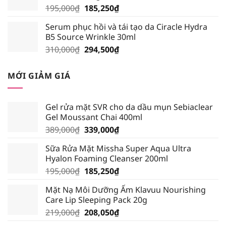
Giá
Giá
195,000
₫
185,250
₫
gốc
hiện
Serum phục hồi và tái tạo da Ciracle Hydra
là:
tại
B5 Source Wrinkle 30ml
195,000₫.
là:
Giá
Giá
310,000
₫
294,500
₫
185,250₫.
gốc
hiện
là:
tại
MỚI GIẢM GIÁ
310,000₫.
là:
294,500₫.
Gel rửa mặt SVR cho da dầu mụn Sebiaclear
Gel Moussant Chai 400ml
Giá
Giá
389,000
₫
339,000
₫
gốc
hiện
Sữa Rửa Mặt Missha Super Aqua Ultra
là:
tại
Hyalon Foaming Cleanser 200ml
389,000₫.
là:
Giá
Giá
195,000
₫
185,250
₫
339,000₫.
gốc
hiện
Mặt Nạ Môi Dưỡng Ẩm Klavuu Nourishing
là:
tại
Care Lip Sleeping Pack 20g
195,000₫.
là:
Giá
Giá
219,000
₫
208,050
₫
185,250₫.
gốc
hiện