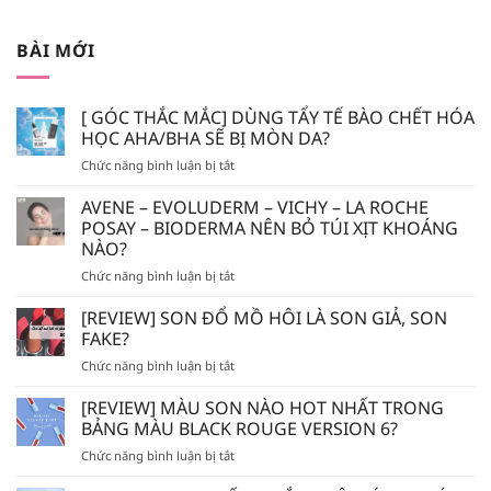
BÀI MỚI
[ GÓC THẮC MẮC] DÙNG TẨY TẾ BÀO CHẾT HÓA
HỌC AHA/BHA SẼ BỊ MÒN DA?
ở
Chức năng bình luận bị tắt
[
GÓC
AVENE – EVOLUDERM – VICHY – LA ROCHE
THẮC
POSAY – BIODERMA NÊN BỎ TÚI XỊT KHOÁNG
MẮC]
NÀO?
DÙNG
ở
Chức năng bình luận bị tắt
TẨY
AVENE
TẾ
–
BÀO
[REVIEW] SON ĐỔ MỒ HÔI LÀ SON GIẢ, SON
EVOLUDERM
CHẾT
FAKE?
–
HÓA
ở
Chức năng bình luận bị tắt
VICHY
HỌC
[REVIEW]
–
AHA/BHA
SON
[REVIEW] MÀU SON NÀO HOT NHẤT TRONG
LA
SẼ
ĐỔ
ROCHE
BẢNG MÀU BLACK ROUGE VERSION 6?
BỊ
MỒ
POSAY
MÒN
ở
Chức năng bình luận bị tắt
HÔI
–
DA?
[REVIEW]
LÀ
BIODERMA