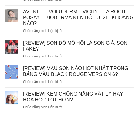
[
GÓC
AVENE – EVOLUDERM – VICHY – LA ROCHE
THẮC
POSAY – BIODERMA NÊN BỎ TÚI XỊT KHOÁNG
MẮC]
NÀO?
DÙNG
ở
Chức năng bình luận bị tắt
TẨY
AVENE
TẾ
–
BÀO
[REVIEW] SON ĐỔ MỒ HÔI LÀ SON GIẢ, SON
EVOLUDERM
CHẾT
FAKE?
–
HÓA
ở
Chức năng bình luận bị tắt
VICHY
HỌC
[REVIEW]
–
AHA/BHA
SON
LA
[REVIEW] MÀU SON NÀO HOT NHẤT TRONG
SẼ
ĐỔ
ROCHE
BỊ
BẢNG MÀU BLACK ROUGE VERSION 6?
MỒ
POSAY
MÒN
ở
Chức năng bình luận bị tắt
HÔI
–
DA?
[REVIEW]
LÀ
BIODERMA
MÀU
SON
[REVIEW] KEM CHỐNG NẮNG VẬT LÝ HAY
NÊN
SON
GIẢ,
HÓA HỌC TỐT HƠN?
BỎ
NÀO
SON
TÚI
ở
Chức năng bình luận bị tắt
HOT
FAKE?
XỊT
[REVIEW]
NHẤT
KHOÁNG
KEM
TRONG
NÀO?
CHỐNG
BẢNG
NẮNG
MÀU
VẬT
BLACK
LÝ