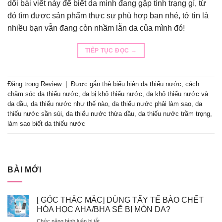
dõi bài viết này để biết da mình đang gặp tình trạng gì, từ
đó tìm được sản phẩm thực sự phù hợp bạn nhé, tớ tin là
nhiều bạn vẫn đang còn nhầm lẫn da của mình đó!
TIẾP TỤC ĐỌC
→
Đăng trong
Review
|
Được gắn thẻ
biểu hiện da thiếu nước
,
cách
chăm sóc da thiếu nước
,
da bị khô thiếu nước
,
da khô thiếu nước và
da dầu
,
da thiếu nước như thế nào
,
da thiếu nước phải làm sao
,
da
thiếu nước sần sùi
,
da thiếu nước thừa dầu
,
da thiếu nước trầm trọng
,
làm sao biết da thiếu nước
BÀI MỚI
[ GÓC THẮC MẮC] DÙNG TẨY TẾ BÀO CHẾT
HÓA HỌC AHA/BHA SẼ BỊ MÒN DA?
ở
Chức năng bình luận bị tắt