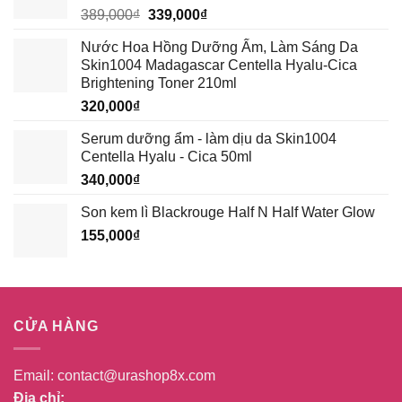
Giá
Giá
389,000
₫
339,000
₫
gốc
hiện
Nước Hoa Hồng Dưỡng Ẩm, Làm Sáng Da
là:
tại
Skin1004 Madagascar Centella Hyalu-Cica
389,000₫.
là:
Brightening Toner 210ml
339,000₫.
320,000
₫
Serum dưỡng ẩm - làm dịu da Skin1004
Centella Hyalu - Cica 50ml
340,000
₫
Son kem lì Blackrouge Half N Half Water Glow
155,000
₫
CỬA HÀNG
Email:
contact@urashop8x.com
Địa chỉ: