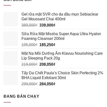
310,000₫.
là:
294,500₫.
Gel rửa mặt SVR cho da dầu mụn Sebiaclear
Gel Moussant Chai 400ml
Giá
Giá
389,000
₫
339,000
₫
gốc
hiện
Sữa Rửa Mặt Missha Super Aqua Ultra Hyalon
là:
tại
Foaming Cleanser 200ml
389,000₫.
là:
Giá
Giá
195,000
₫
185,250
₫
339,000₫.
gốc
hiện
Mặt Nạ Môi Dưỡng Ẩm Klavuu Nourishing Care
là:
tại
Lip Sleeping Pack 20g
195,000₫.
là:
Giá
Giá
219,000
₫
208,050
₫
185,250₫.
gốc
hiện
Tẩy Da Chết Paula’s Choice Skin Perfecting 2%
là:
tại
BHA Liquid Exfoliant 30ml
219,000₫.
là:
Giá
Giá
299,000
₫
284,050
₫
208,050₫.
gốc
hiện
là:
tại
ĐANG BÁN CHẠY
299,000₫.
là:
284,050₫.