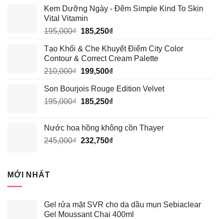
Kem Dưỡng Ngày - Đêm Simple Kind To Skin
Vital Vitamin
Giá
Giá
195,000
₫
185,250
₫
gốc
hiện
Tạo Khối & Che Khuyết Điểm City Color
là:
tại
Contour & Correct Cream Palette
195,000₫.
là:
Giá
Giá
210,000
₫
199,500
₫
185,250₫.
gốc
hiện
Son Bourjois Rouge Edition Velvet
là:
tại
Giá
Giá
195,000
₫
210,000₫.
185,250
₫
là:
gốc
hiện
199,500₫.
là:
tại
Nước hoa hồng không cồn Thayer
195,000₫.
là:
Giá
Giá
245,000
₫
232,750
₫
185,250₫.
gốc
hiện
là:
tại
245,000₫.
là:
MỚI NHẤT
232,750₫.
Gel rửa mặt SVR cho da dầu mụn Sebiaclear
Gel Moussant Chai 400ml