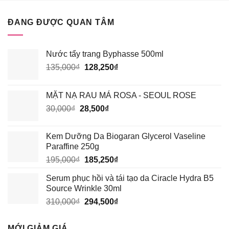
ROUGE
HAY
VERSION
HÓA
6?
ĐANG ĐƯỢC QUAN TÂM
HỌC
TỐT
HƠN?
Nước tẩy trang Byphasse 500ml
Giá
Giá
135,000
₫
128,250
₫
gốc
hiện
là:
tại
MẶT NẠ RAU MÁ ROSA - SEOUL ROSE
135,000₫.
là:
Giá
Giá
30,000
₫
28,500
₫
128,250₫.
gốc
hiện
là:
tại
Kem Dưỡng Da Biogaran Glycerol Vaseline
30,000₫.
là:
Paraffine 250g
28,500₫.
Giá
Giá
195,000
₫
185,250
₫
gốc
hiện
Serum phục hồi và tái tạo da Ciracle Hydra B5
là:
tại
Source Wrinkle 30ml
195,000₫.
là:
Giá
Giá
310,000
₫
294,500
₫
185,250₫.
gốc
hiện
là:
tại
MỚI GIẢM GIÁ