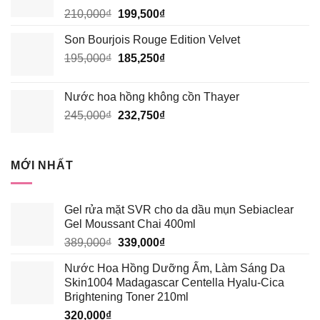
Giá
Giá
210,000
₫
199,500
₫
185,250₫.
gốc
hiện
Son Bourjois Rouge Edition Velvet
là:
tại
Giá
Giá
195,000
₫
210,000₫.
185,250
₫
là:
gốc
hiện
199,500₫.
là:
tại
Nước hoa hồng không cồn Thayer
195,000₫.
là:
Giá
Giá
245,000
₫
232,750
₫
185,250₫.
gốc
hiện
là:
tại
245,000₫.
là:
MỚI NHẤT
232,750₫.
Gel rửa mặt SVR cho da dầu mụn Sebiaclear
Gel Moussant Chai 400ml
Giá
Giá
389,000
₫
339,000
₫
gốc
hiện
Nước Hoa Hồng Dưỡng Ẩm, Làm Sáng Da
là:
tại
Skin1004 Madagascar Centella Hyalu-Cica
389,000₫.
là:
Brightening Toner 210ml
339,000₫.
320,000
₫