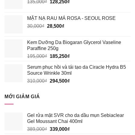
Giá
Giá
135,000
₫
128,250
₫
gốc
hiện
là:
tại
MẶT NẠ RAU MÁ ROSA - SEOUL ROSE
135,000₫.
là:
Giá
Giá
30,000
₫
28,500
₫
128,250₫.
gốc
hiện
là:
tại
Kem Dưỡng Da Biogaran Glycerol Vaseline
30,000₫.
là:
Paraffine 250g
28,500₫.
Giá
Giá
195,000
₫
185,250
₫
gốc
hiện
Serum phục hồi và tái tạo da Ciracle Hydra B5
là:
tại
Source Wrinkle 30ml
195,000₫.
là:
Giá
Giá
310,000
₫
294,500
₫
185,250₫.
gốc
hiện
là:
tại
MỚI GIẢM GIÁ
310,000₫.
là:
294,500₫.
Gel rửa mặt SVR cho da dầu mụn Sebiaclear
Gel Moussant Chai 400ml
Giá
Giá
389,000
₫
339,000
₫