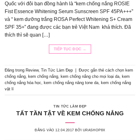
Quốc với đôi bạn đồng hành là “kem chống nắng ROSIE
Fist Essence Whitening Serum Sunscreen SPF 45PA+++”
và “ kem dưỡng trắng ROSA Perfect Whitening S+ Cream
SPF 35+” đang được các bạn trẻ Việt Nam khá thích. Đã
thích thì sẽ quan […]
TIẾP TỤC ĐỌC
→
Đăng trong
Review
,
Tin Tức Làm Đẹp
|
Được gắn thẻ
cách chọn kem
chống nắng
,
kem chống nắng
,
kem chống nắng cho mọi loại da
,
kem
chống nắng hóa học
,
kem chống nắng nâng tone da
,
kem chống nắng
vật lí
TIN TỨC LÀM ĐẸP
TẤT TẦN TẬT VỀ KEM CHỐNG NẮNG
ĐĂNG VÀO
12.04.2017
BỞI
URASHOP8X