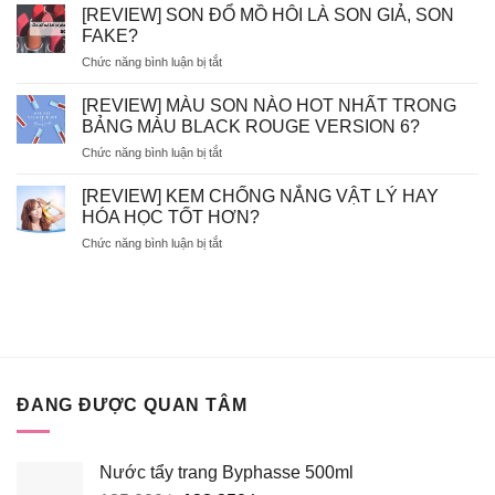
–
BÀO
[REVIEW] SON ĐỔ MỒ HÔI LÀ SON GIẢ, SON
EVOLUDERM
CHẾT
FAKE?
–
HÓA
ở
Chức năng bình luận bị tắt
VICHY
HỌC
[REVIEW]
–
AHA/BHA
SON
LA
[REVIEW] MÀU SON NÀO HOT NHẤT TRONG
SẼ
ĐỔ
ROCHE
BỊ
BẢNG MÀU BLACK ROUGE VERSION 6?
MỒ
POSAY
MÒN
ở
Chức năng bình luận bị tắt
HÔI
–
DA?
[REVIEW]
LÀ
BIODERMA
MÀU
SON
[REVIEW] KEM CHỐNG NẮNG VẬT LÝ HAY
NÊN
SON
GIẢ,
HÓA HỌC TỐT HƠN?
BỎ
NÀO
SON
TÚI
ở
Chức năng bình luận bị tắt
HOT
FAKE?
XỊT
[REVIEW]
NHẤT
KHOÁNG
KEM
TRONG
NÀO?
CHỐNG
BẢNG
NẮNG
MÀU
VẬT
BLACK
LÝ
ROUGE
HAY
VERSION
HÓA
6?
ĐANG ĐƯỢC QUAN TÂM
HỌC
TỐT
HƠN?
Nước tẩy trang Byphasse 500ml