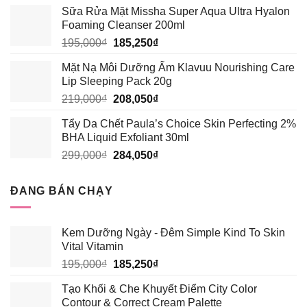
gốc
hiện
Sữa Rửa Mặt Missha Super Aqua Ultra Hyalon
là:
tại
Foaming Cleanser 200ml
389,000₫.
là:
Giá
Giá
195,000
₫
185,250
₫
339,000₫.
gốc
hiện
Mặt Nạ Môi Dưỡng Ẩm Klavuu Nourishing Care
là:
tại
Lip Sleeping Pack 20g
195,000₫.
là:
Giá
Giá
219,000
₫
208,050
₫
185,250₫.
gốc
hiện
Tẩy Da Chết Paula’s Choice Skin Perfecting 2%
là:
tại
BHA Liquid Exfoliant 30ml
219,000₫.
là:
Giá
Giá
299,000
₫
284,050
₫
208,050₫.
gốc
hiện
là:
tại
ĐANG BÁN CHẠY
299,000₫.
là:
284,050₫.
Kem Dưỡng Ngày - Đêm Simple Kind To Skin
Vital Vitamin
Giá
Giá
195,000
₫
185,250
₫
gốc
hiện
Tạo Khối & Che Khuyết Điểm City Color
là:
tại
Contour & Correct Cream Palette
195,000₫.
là: