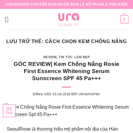
Bỏ
URASHOP8X CHUYÊN BÁN BUÔN BÁN LẺ MỸ PHẨM & PHỤ KIỆN
qua
nội
0
dung
LƯU TRỮ THẺ:
CÁCH CHỌN KEM CHỐNG NẮNG
REVIEW
,
TIN TỨC LÀM ĐẸP
GÓC REVIEW| Kem Chống Nắng Rosie
First Essence Whitening Serum
Sunscreen SPF 45 Pa+++
ĐĂNG VÀO
03.08.2018
BỞI
URASHOP8X
03
Th8
SeoulRose là thương hiệu mỹ phẩm nội địa của Hàn