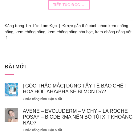
TIẾP TỤC ĐỌC
→
Đăng trong
Tin Tức Làm Đẹp
|
Được gắn thẻ
cách chọn kem chống
nắng
,
kem chống nắng
,
kem chống nắng hóa học
,
kem chống nắng vật
lí
BÀI MỚI
[ GÓC THẮC MẮC] DÙNG TẨY TẾ BÀO CHẾT
HÓA HỌC AHA/BHA SẼ BỊ MÒN DA?
ở
Chức năng bình luận bị tắt
[
GÓC
AVENE – EVOLUDERM – VICHY – LA ROCHE
THẮC
POSAY – BIODERMA NÊN BỎ TÚI XỊT KHOÁNG
MẮC]
NÀO?
DÙNG
ở
Chức năng bình luận bị tắt
TẨY
AVENE
TẾ