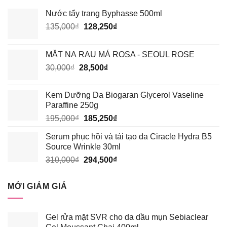
HƠN?
Nước tẩy trang Byphasse 500ml
Giá
Giá
135,000
₫
128,250
₫
gốc
hiện
là:
tại
MẶT NẠ RAU MÁ ROSA - SEOUL ROSE
135,000₫.
là:
Giá
Giá
30,000
₫
28,500
₫
128,250₫.
gốc
hiện
là:
tại
Kem Dưỡng Da Biogaran Glycerol Vaseline
30,000₫.
là:
Paraffine 250g
28,500₫.
Giá
Giá
195,000
₫
185,250
₫
gốc
hiện
Serum phục hồi và tái tạo da Ciracle Hydra B5
là:
tại
Source Wrinkle 30ml
195,000₫.
là:
Giá
Giá
310,000
₫
294,500
₫
185,250₫.
gốc
hiện
là:
tại
MỚI GIẢM GIÁ
310,000₫.
là:
294,500₫.
Gel rửa mặt SVR cho da dầu mụn Sebiaclear