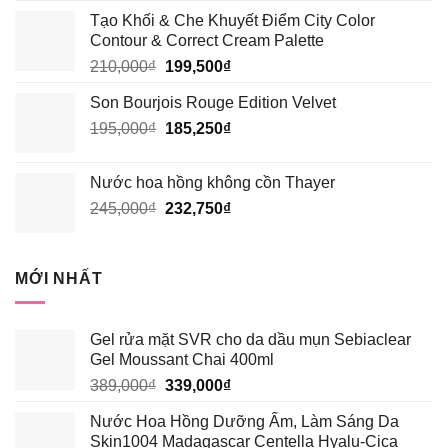
gốc
hiện
Tạo Khối & Che Khuyết Điểm City Color
là:
tại
Contour & Correct Cream Palette
195,000₫.
là:
Giá
Giá
210,000
₫
199,500
₫
185,250₫.
gốc
hiện
Son Bourjois Rouge Edition Velvet
là:
tại
Giá
Giá
195,000
₫
210,000₫.
185,250
₫
là:
gốc
hiện
199,500₫.
là:
tại
Nước hoa hồng không cồn Thayer
195,000₫.
là:
Giá
Giá
245,000
₫
232,750
₫
185,250₫.
gốc
hiện
là:
tại
245,000₫.
là:
MỚI NHẤT
232,750₫.
Gel rửa mặt SVR cho da dầu mụn Sebiaclear
Gel Moussant Chai 400ml
Giá
Giá
389,000
₫
339,000
₫
gốc
hiện
Nước Hoa Hồng Dưỡng Ẩm, Làm Sáng Da
là:
tại
Skin1004 Madagascar Centella Hyalu-Cica
389,000₫.
là: