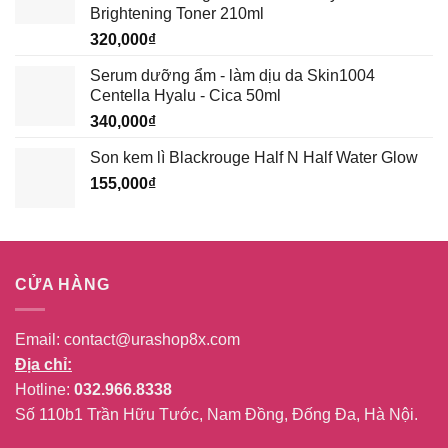
Brightening Toner 210ml
339,000₫.
320,000
₫
Serum dưỡng ẩm - làm dịu da Skin1004
Centella Hyalu - Cica 50ml
340,000
₫
Son kem lì Blackrouge Half N Half Water Glow
155,000
₫
CỬA HÀNG
Email:
contact@urashop8x.com
Địa chỉ:
Hotline:
032.966.8338
Số 110b1 Trần Hữu Tước, Nam Đồng, Đống Đa, Hà Nội.