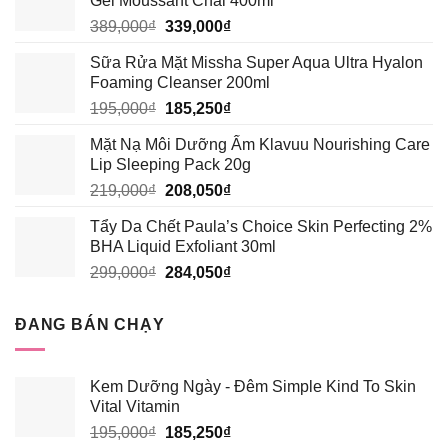
Gel Moussant Chai 400ml
Giá
Giá
389,000
₫
339,000
₫
gốc
hiện
Sữa Rửa Mặt Missha Super Aqua Ultra Hyalon
là:
tại
Foaming Cleanser 200ml
389,000₫.
là:
Giá
Giá
195,000
₫
185,250
₫
339,000₫.
gốc
hiện
Mặt Nạ Môi Dưỡng Ẩm Klavuu Nourishing Care
là:
tại
Lip Sleeping Pack 20g
195,000₫.
là:
Giá
Giá
219,000
₫
208,050
₫
185,250₫.
gốc
hiện
Tẩy Da Chết Paula’s Choice Skin Perfecting 2%
là:
tại
BHA Liquid Exfoliant 30ml
219,000₫.
là:
Giá
Giá
299,000
₫
284,050
₫
208,050₫.
gốc
hiện
là:
tại
ĐANG BÁN CHẠY
299,000₫.
là:
284,050₫.
Kem Dưỡng Ngày - Đêm Simple Kind To Skin
Vital Vitamin
Giá
Giá
195,000
₫
185,250
₫