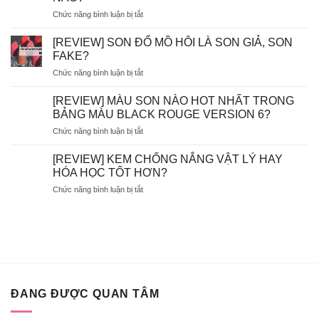
DÙNG
ở
Chức năng bình luận bị tắt
TẨY
AVENE
TẾ
–
BÀO
[REVIEW] SON ĐỔ MỒ HÔI LÀ SON GIẢ, SON
EVOLUDERM
CHẾT
FAKE?
–
HÓA
ở
Chức năng bình luận bị tắt
VICHY
HỌC
[REVIEW]
–
AHA/BHA
SON
LA
[REVIEW] MÀU SON NÀO HOT NHẤT TRONG
SẼ
ĐỔ
ROCHE
BỊ
BẢNG MÀU BLACK ROUGE VERSION 6?
MỒ
POSAY
MÒN
ở
Chức năng bình luận bị tắt
HÔI
–
DA?
[REVIEW]
LÀ
BIODERMA
MÀU
SON
[REVIEW] KEM CHỐNG NẮNG VẬT LÝ HAY
NÊN
SON
GIẢ,
HÓA HỌC TỐT HƠN?
BỎ
NÀO
SON
TÚI
ở
Chức năng bình luận bị tắt
HOT
FAKE?
XỊT
[REVIEW]
NHẤT
KHOÁNG
KEM
TRONG
NÀO?
CHỐNG
BẢNG
NẮNG
MÀU
VẬT
BLACK
LÝ
ROUGE
HAY
VERSION
HÓA
6?
ĐANG ĐƯỢC QUAN TÂM
HỌC
TỐT