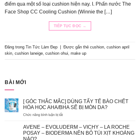
điểm qua một số loại cushion hiện nay. I. Phấn nước The
Face Shop CC Cooling Cushion (Winnie the […]
TIẾP TỤC ĐỌC
→
Đăng trong
Tin Tức Làm Đẹp
|
Được gắn thẻ
cushion
,
cushion april
skin
,
cushion laneige
,
cushion ohui
,
make up
BÀI MỚI
[ GÓC THẮC MẮC] DÙNG TẨY TẾ BÀO CHẾT
HÓA HỌC AHA/BHA SẼ BỊ MÒN DA?
ở
Chức năng bình luận bị tắt
[
GÓC
AVENE – EVOLUDERM – VICHY – LA ROCHE
THẮC
POSAY – BIODERMA NÊN BỎ TÚI XỊT KHOÁNG
MẮC]
NÀO?