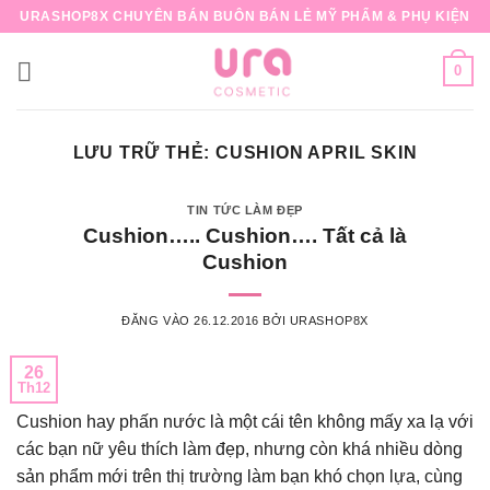
Bỏ
URASHOP8X CHUYÊN BÁN BUÔN BÁN LẺ MỸ PHẨM & PHỤ KIỆN
qua
nội
0
dung
LƯU TRỮ THẺ:
CUSHION APRIL SKIN
TIN TỨC LÀM ĐẸP
Cushion….. Cushion…. Tất cả là
Cushion
ĐĂNG VÀO
26.12.2016
BỞI
URASHOP8X
26
Th12
Cushion hay phấn nước là một cái tên không mấy xa lạ với
các bạn nữ yêu thích làm đẹp, nhưng còn khá nhiều dòng
sản phẩm mới trên thị trường làm bạn khó chọn lựa, cùng