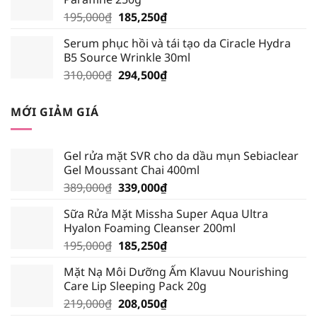
28,500₫.
Giá
Giá
195,000
₫
185,250
₫
gốc
hiện
Serum phục hồi và tái tạo da Ciracle Hydra
là:
tại
B5 Source Wrinkle 30ml
195,000₫.
là:
Giá
Giá
310,000
₫
294,500
₫
185,250₫.
gốc
hiện
là:
tại
MỚI GIẢM GIÁ
310,000₫.
là:
294,500₫.
Gel rửa mặt SVR cho da dầu mụn Sebiaclear
Gel Moussant Chai 400ml
Giá
Giá
389,000
₫
339,000
₫
gốc
hiện
Sữa Rửa Mặt Missha Super Aqua Ultra
là:
tại
Hyalon Foaming Cleanser 200ml
389,000₫.
là:
Giá
Giá
195,000
₫
185,250
₫
339,000₫.
gốc
hiện
Mặt Nạ Môi Dưỡng Ẩm Klavuu Nourishing
là:
tại
Care Lip Sleeping Pack 20g
195,000₫.
là:
Giá
Giá
219,000
₫
208,050
₫
185,250₫.