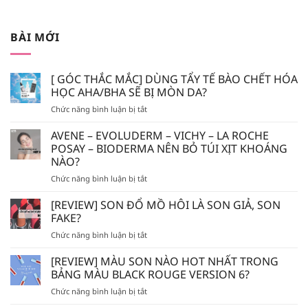
BÀI MỚI
[ GÓC THẮC MẮC] DÙNG TẨY TẾ BÀO CHẾT HÓA
HỌC AHA/BHA SẼ BỊ MÒN DA?
ở
Chức năng bình luận bị tắt
[
GÓC
AVENE – EVOLUDERM – VICHY – LA ROCHE
THẮC
POSAY – BIODERMA NÊN BỎ TÚI XỊT KHOÁNG
MẮC]
NÀO?
DÙNG
ở
Chức năng bình luận bị tắt
TẨY
AVENE
TẾ
–
BÀO
[REVIEW] SON ĐỔ MỒ HÔI LÀ SON GIẢ, SON
EVOLUDERM
CHẾT
FAKE?
–
HÓA
ở
Chức năng bình luận bị tắt
VICHY
HỌC
[REVIEW]
–
AHA/BHA
SON
[REVIEW] MÀU SON NÀO HOT NHẤT TRONG
LA
SẼ
ĐỔ
ROCHE
BẢNG MÀU BLACK ROUGE VERSION 6?
BỊ
MỒ
POSAY
MÒN
ở
Chức năng bình luận bị tắt
HÔI
–
DA?
[REVIEW]
LÀ
BIODERMA