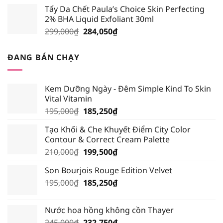
gốc
hiện
Tẩy Da Chết Paula’s Choice Skin Perfecting
là:
tại
2% BHA Liquid Exfoliant 30ml
219,000₫.
là:
Giá
Giá
299,000
₫
284,050
₫
208,050₫.
gốc
hiện
là:
tại
ĐANG BÁN CHẠY
299,000₫.
là:
284,050₫.
Kem Dưỡng Ngày - Đêm Simple Kind To Skin
Vital Vitamin
Giá
Giá
195,000
₫
185,250
₫
gốc
hiện
Tạo Khối & Che Khuyết Điểm City Color
là:
tại
Contour & Correct Cream Palette
195,000₫.
là:
Giá
Giá
210,000
₫
199,500
₫
185,250₫.
gốc
hiện
Son Bourjois Rouge Edition Velvet
là:
tại
Giá
Giá
195,000
₫
210,000₫.
185,250
₫
là:
gốc
hiện
199,500₫.
là:
tại
Nước hoa hồng không cồn Thayer
195,000₫.
là:
Giá
Giá
245,000
₫
232,750
₫