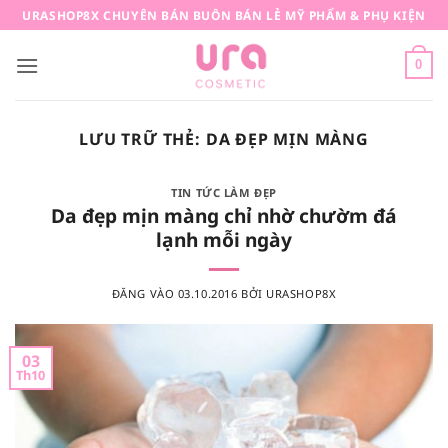
Bỏ
URASHOP8X CHUYÊN BÁN BUÔN BÁN LẺ MỸ PHẨM & PHỤ KIỆN
qua
nội
0
dung
LƯU TRỮ THẺ:
DA ĐẸP MỊN MÀNG
TIN TỨC LÀM ĐẸP
Da đẹp mịn màng chỉ nhờ chườm đá
lạnh mỗi ngày
ĐĂNG VÀO
03.10.2016
BỞI
URASHOP8X
03
Th10