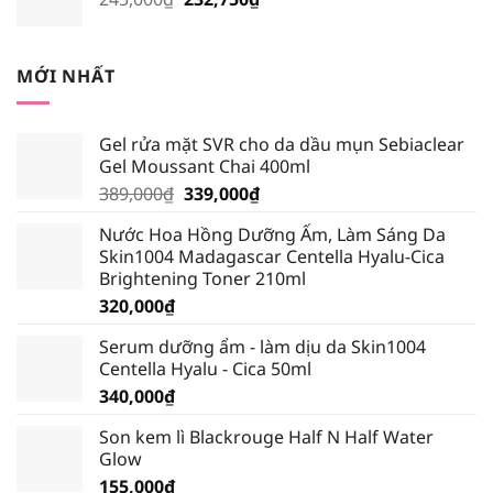
185,250₫.
gốc
hiện
là:
tại
245,000₫.
là:
MỚI NHẤT
232,750₫.
Gel rửa mặt SVR cho da dầu mụn Sebiaclear
Gel Moussant Chai 400ml
Giá
Giá
389,000
₫
339,000
₫
gốc
hiện
Nước Hoa Hồng Dưỡng Ẩm, Làm Sáng Da
là:
tại
Skin1004 Madagascar Centella Hyalu-Cica
389,000₫.
là:
Brightening Toner 210ml
339,000₫.
320,000
₫
Serum dưỡng ẩm - làm dịu da Skin1004
Centella Hyalu - Cica 50ml
340,000
₫
Son kem lì Blackrouge Half N Half Water
Glow
155,000
₫