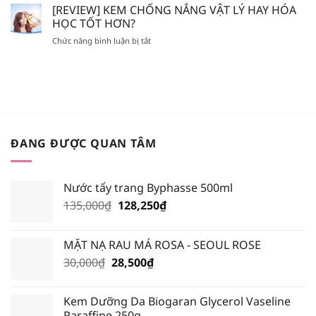
MÀU
[REVIEW] KEM CHỐNG NẮNG VẬT LÝ HAY HÓA
SON
NÊN
SON
GIẢ,
HỌC TỐT HƠN?
BỎ
NÀO
SON
TÚI
ở
Chức năng bình luận bị tắt
HOT
FAKE?
XỊT
[REVIEW]
NHẤT
KHOÁNG
KEM
TRONG
NÀO?
CHỐNG
BẢNG
NẮNG
MÀU
VẬT
BLACK
LÝ
ROUGE
HAY
VERSION
HÓA
6?
ĐANG ĐƯỢC QUAN TÂM
HỌC
TỐT
HƠN?
Nước tẩy trang Byphasse 500ml
Giá
Giá
135,000
₫
128,250
₫
gốc
hiện
là:
tại
MẶT NẠ RAU MÁ ROSA - SEOUL ROSE
135,000₫.
là:
Giá
Giá
30,000
₫
28,500
₫
128,250₫.
gốc
hiện
là:
tại
Kem Dưỡng Da Biogaran Glycerol Vaseline
30,000₫.
là:
Paraffine 250g