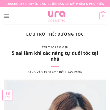
Bỏ
URASHOP8X CHUYÊN BÁN BUÔN BÁN LẺ MỸ PHẨM & PHỤ KIỆN
qua
nội
0
dung
LƯU TRỮ THẺ:
DƯỠNG TÓC
TIN TỨC LÀM ĐẸP
5 sai lầm khi các nàng tự duỗi tóc tại
nhà
ĐĂNG VÀO
13.08.2016
BỞI
URASHOP8X
13
Th8