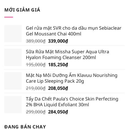
gốc
hiện
là:
tại
MỚI GIẢM GIÁ
310,000₫.
là:
294,500₫.
Gel rửa mặt SVR cho da dầu mụn Sebiaclear
Gel Moussant Chai 400ml
Giá
Giá
389,000
₫
339,000
₫
gốc
hiện
Sữa Rửa Mặt Missha Super Aqua Ultra
là:
tại
Hyalon Foaming Cleanser 200ml
389,000₫.
là:
Giá
Giá
195,000
₫
185,250
₫
339,000₫.
gốc
hiện
Mặt Nạ Môi Dưỡng Ẩm Klavuu Nourishing
là:
tại
Care Lip Sleeping Pack 20g
195,000₫.
là:
Giá
Giá
219,000
₫
208,050
₫
185,250₫.
gốc
hiện
Tẩy Da Chết Paula’s Choice Skin Perfecting
là:
tại
2% BHA Liquid Exfoliant 30ml
219,000₫.
là:
Giá
Giá
299,000
₫
284,050
₫
208,050₫.
gốc
hiện
là:
tại
ĐANG BÁN CHẠY