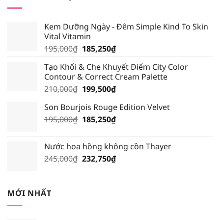
299,000₫.
là:
284,050₫.
Kem Dưỡng Ngày - Đêm Simple Kind To Skin
Vital Vitamin
Giá
Giá
195,000
₫
185,250
₫
gốc
hiện
Tạo Khối & Che Khuyết Điểm City Color
là:
tại
Contour & Correct Cream Palette
195,000₫.
là:
Giá
Giá
210,000
₫
199,500
₫
185,250₫.
gốc
hiện
Son Bourjois Rouge Edition Velvet
là:
tại
Giá
Giá
195,000
₫
210,000₫.
185,250
₫
là:
gốc
hiện
199,500₫.
là:
tại
Nước hoa hồng không cồn Thayer
195,000₫.
là:
Giá
Giá
245,000
₫
232,750
₫
185,250₫.
gốc
hiện
là:
tại
245,000₫.
là:
MỚI NHẤT
232,750₫.