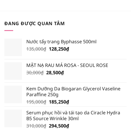
NẮNG
MÀU
VẬT
BLACK
LÝ
ROUGE
HAY
VERSION
HÓA
6?
ĐANG ĐƯỢC QUAN TÂM
HỌC
TỐT
HƠN?
Nước tẩy trang Byphasse 500ml
Giá
Giá
135,000
₫
128,250
₫
gốc
hiện
là:
tại
MẶT NẠ RAU MÁ ROSA - SEOUL ROSE
135,000₫.
là:
Giá
Giá
30,000
₫
28,500
₫
128,250₫.
gốc
hiện
là:
tại
Kem Dưỡng Da Biogaran Glycerol Vaseline
30,000₫.
là:
Paraffine 250g
28,500₫.
Giá
Giá
195,000
₫
185,250
₫
gốc
hiện
Serum phục hồi và tái tạo da Ciracle Hydra
là:
tại
B5 Source Wrinkle 30ml
195,000₫.
là:
Giá
Giá
310,000
₫
294,500
₫
185,250₫.