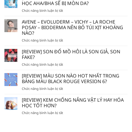
HỌC AHA/BHA SẼ BỊ MÒN DA?
ở
Chức năng bình luận bị tắt
[
GÓC
AVENE – EVOLUDERM – VICHY – LA ROCHE
THẮC
POSAY – BIODERMA NÊN BỎ TÚI XỊT KHOÁNG
MẮC]
NÀO?
DÙNG
ở
Chức năng bình luận bị tắt
TẨY
AVENE
TẾ
–
BÀO
[REVIEW] SON ĐỔ MỒ HÔI LÀ SON GIẢ, SON
EVOLUDERM
CHẾT
FAKE?
–
HÓA
ở
Chức năng bình luận bị tắt
VICHY
HỌC
[REVIEW]
–
AHA/BHA
SON
[REVIEW] MÀU SON NÀO HOT NHẤT TRONG
LA
SẼ
ĐỔ
ROCHE
BẢNG MÀU BLACK ROUGE VERSION 6?
BỊ
MỒ
POSAY
MÒN
ở
Chức năng bình luận bị tắt
HÔI
–
DA?
[REVIEW]
LÀ
BIODERMA
MÀU
[REVIEW] KEM CHỐNG NẮNG VẬT LÝ HAY HÓA
SON
NÊN
SON
GIẢ,
HỌC TỐT HƠN?
BỎ
NÀO
SON
TÚI
ở
Chức năng bình luận bị tắt
HOT
FAKE?
XỊT
[REVIEW]
NHẤT
KHOÁNG
KEM
TRONG
NÀO?
CHỐNG
BẢNG