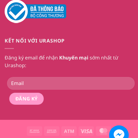
KẾT NỐI VỚI URASHOP
Đăng ký email để nhận
Khuyến mại
sớm nhất từ
Urashop:
Bank
Cash
Atm
Visa
MasterCard
Transfer
On