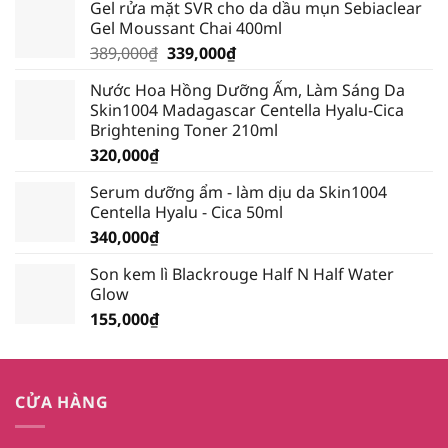
Gel rửa mặt SVR cho da dầu mụn Sebiaclear
Gel Moussant Chai 400ml
Giá
Giá
389,000
₫
339,000
₫
gốc
hiện
Nước Hoa Hồng Dưỡng Ẩm, Làm Sáng Da
là:
tại
Skin1004 Madagascar Centella Hyalu-Cica
389,000₫.
là:
Brightening Toner 210ml
339,000₫.
320,000
₫
Serum dưỡng ẩm - làm dịu da Skin1004
Centella Hyalu - Cica 50ml
340,000
₫
Son kem lì Blackrouge Half N Half Water
Glow
155,000
₫
CỬA HÀNG