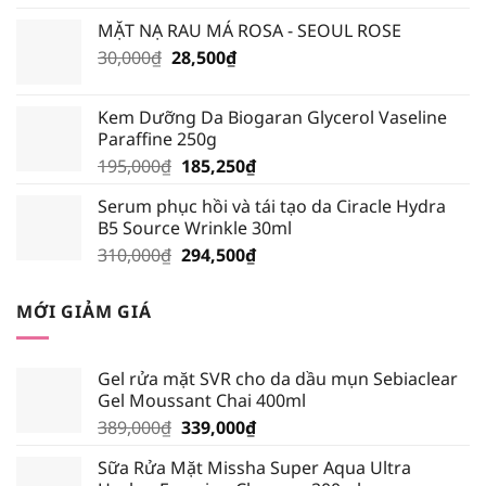
là:
tại
MẶT NẠ RAU MÁ ROSA - SEOUL ROSE
135,000₫.
là:
Giá
Giá
30,000
₫
28,500
₫
128,250₫.
gốc
hiện
là:
tại
Kem Dưỡng Da Biogaran Glycerol Vaseline
30,000₫.
là:
Paraffine 250g
28,500₫.
Giá
Giá
195,000
₫
185,250
₫
gốc
hiện
Serum phục hồi và tái tạo da Ciracle Hydra
là:
tại
B5 Source Wrinkle 30ml
195,000₫.
là:
Giá
Giá
310,000
₫
294,500
₫
185,250₫.
gốc
hiện
là:
tại
MỚI GIẢM GIÁ
310,000₫.
là:
294,500₫.
Gel rửa mặt SVR cho da dầu mụn Sebiaclear
Gel Moussant Chai 400ml
Giá
Giá
389,000
₫
339,000
₫
gốc
hiện
Sữa Rửa Mặt Missha Super Aqua Ultra
là:
tại