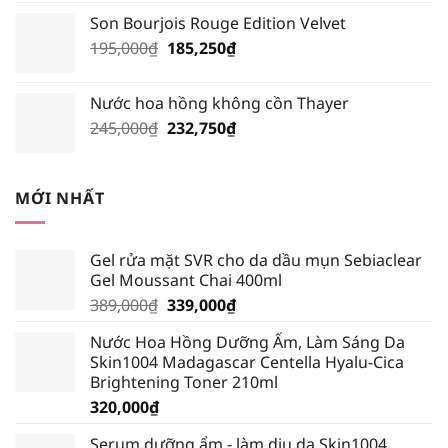
gốc
hiện
Son Bourjois Rouge Edition Velvet
là:
tại
Giá
Giá
195,000
₫
210,000₫.
185,250
₫
là:
gốc
hiện
199,500₫.
là:
tại
Nước hoa hồng không cồn Thayer
195,000₫.
là:
Giá
Giá
245,000
₫
232,750
₫
185,250₫.
gốc
hiện
là:
tại
245,000₫.
là:
MỚI NHẤT
232,750₫.
Gel rửa mặt SVR cho da dầu mụn Sebiaclear
Gel Moussant Chai 400ml
Giá
Giá
389,000
₫
339,000
₫
gốc
hiện
Nước Hoa Hồng Dưỡng Ẩm, Làm Sáng Da
là:
tại
Skin1004 Madagascar Centella Hyalu-Cica
389,000₫.
là:
Brightening Toner 210ml
339,000₫.
320,000
₫
Serum dưỡng ẩm - làm dịu da Skin1004