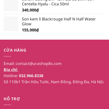
Centella Hyalu - Cica 50ml
340,000
₫
Son kem lì Blackrouge Half N Half Water
Glow
155,000
₫
CỬA HÀNG
Email:
contact@urashop8x.com
Địa chỉ:
Hotline:
032.966.8338
Số 110b1 Trần Hữu Tước, Nam Đồng, Đống Đa, Hà Nội.
HỖ TRỢ