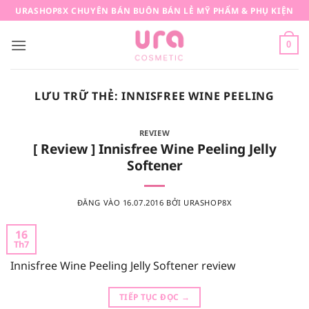
Bỏ
URASHOP8X CHUYÊN BÁN BUÔN BÁN LẺ MỸ PHẨM & PHỤ KIỆN
qua
nội
0
dung
LƯU TRỮ THẺ:
INNISFREE WINE PEELING
REVIEW
[ Review ] Innisfree Wine Peeling Jelly
Softener
ĐĂNG VÀO
16.07.2016
BỞI
URASHOP8X
16
Th7
Innisfree Wine Peeling Jelly Softener review
TIẾP TỤC ĐỌC
→