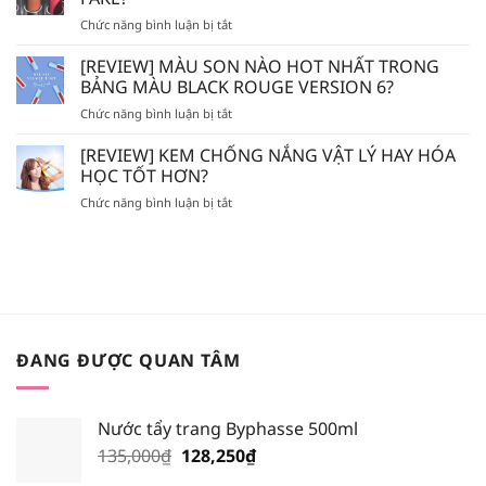
–
HÓA
ở
Chức năng bình luận bị tắt
VICHY
HỌC
[REVIEW]
–
AHA/BHA
SON
[REVIEW] MÀU SON NÀO HOT NHẤT TRONG
LA
SẼ
ĐỔ
ROCHE
BẢNG MÀU BLACK ROUGE VERSION 6?
BỊ
MỒ
POSAY
MÒN
ở
Chức năng bình luận bị tắt
HÔI
–
DA?
[REVIEW]
LÀ
BIODERMA
MÀU
[REVIEW] KEM CHỐNG NẮNG VẬT LÝ HAY HÓA
SON
NÊN
SON
GIẢ,
HỌC TỐT HƠN?
BỎ
NÀO
SON
TÚI
ở
Chức năng bình luận bị tắt
HOT
FAKE?
XỊT
[REVIEW]
NHẤT
KHOÁNG
KEM
TRONG
NÀO?
CHỐNG
BẢNG
NẮNG
MÀU
VẬT
BLACK
LÝ
ROUGE
HAY
VERSION
HÓA
6?
ĐANG ĐƯỢC QUAN TÂM
HỌC
TỐT
HƠN?
Nước tẩy trang Byphasse 500ml
Giá
Giá
135,000
₫
128,250
₫
gốc
hiện