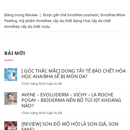
Đăng trong
Review
|
Được gắn thẻ
Innisfree cosmetic
,
Innisfree Wine
Peeling
,
mỹ phẩm Innisfree
,
tẩy da chết dạng chai
,
tẩy da chết
Innisfree
,
tẩy da chết rượu
BÀI MỚI
[ GÓC THẮC MẮC] DÙNG TẨY TẾ BÀO CHẾT HÓA
HỌC AHA/BHA SẼ BỊ MÒN DA?
ở
Chức năng bình luận bị tắt
[
GÓC
AVENE – EVOLUDERM – VICHY – LA ROCHE
THẮC
POSAY – BIODERMA NÊN BỎ TÚI XỊT KHOÁNG
MẮC]
NÀO?
DÙNG
ở
Chức năng bình luận bị tắt
TẨY
AVENE
TẾ
–
BÀO
[REVIEW] SON ĐỔ MỒ HÔI LÀ SON GIẢ, SON
EVOLUDERM
CHẾT
FAKE?