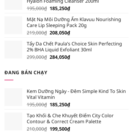
Hyalon Foaming Cleanser 200ml
389,000₫.
là:
Giá
Giá
195,000
₫
185,250
₫
339,000₫.
gốc
hiện
Mặt Nạ Môi Dưỡng Ẩm Klavuu Nourishing
là:
tại
Care Lip Sleeping Pack 20g
195,000₫.
là:
Giá
Giá
219,000
₫
208,050
₫
185,250₫.
gốc
hiện
Tẩy Da Chết Paula’s Choice Skin Perfecting
là:
tại
2% BHA Liquid Exfoliant 30ml
219,000₫.
là:
Giá
Giá
299,000
₫
284,050
₫
208,050₫.
gốc
hiện
là:
tại
ĐANG BÁN CHẠY
299,000₫.
là:
284,050₫.
Kem Dưỡng Ngày - Đêm Simple Kind To Skin
Vital Vitamin
Giá
Giá
195,000
₫
185,250
₫
gốc
hiện
Tạo Khối & Che Khuyết Điểm City Color
là:
tại
Contour & Correct Cream Palette
195,000₫.
là:
Giá
Giá
210,000
₫
199,500
₫
185,250₫.