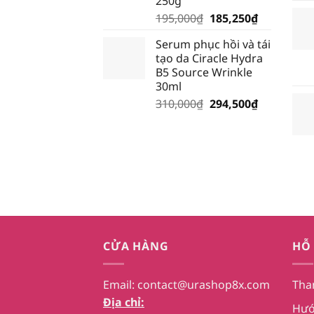
250g
Giá
Giá
195,000
₫
185,250
₫
gốc
hiện
Serum phục hồi và tái
là:
tại
tạo da Ciracle Hydra
195,000₫.
là:
B5 Source Wrinkle
185,250₫.
30ml
Giá
Giá
310,000
₫
294,500
₫
gốc
hiện
là:
tại
310,000₫.
là:
294,500₫.
CỬA HÀNG
HỖ
Email:
contact@urashop8x.com
Tha
Địa chỉ:
Hướ