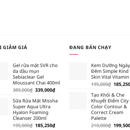
I GIẢM GIÁ
ĐANG BÁN CHẠY
Gel rửa mặt SVR cho
Kem Dưỡng Ngày
da dầu mụn
Đêm Simple Kind
Sebiaclear Gel
Skin Vital Vitamin
Moussant Chai 400ml
Giá
195,000
₫
185,25
Giá
Giá
389,000
₫
339,000
₫
gốc
Tạo Khối & Che
gốc
hiện
là:
Sữa Rửa Mặt Missha
Khuyết Điểm City
là:
tại
195,000
Super Aqua Ultra
Color Contour &
389,000₫.
là:
Hyalon Foaming
Correct Cream
339,000₫.
Cleanser 200ml
Palette
Giá
Giá
Giá
195,000
₫
185,250
₫
210,000
₫
199,50