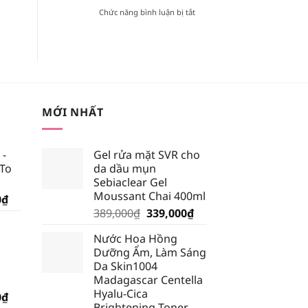
TRONG
ở
Chức năng bình luận bị tắt
BẢNG
[REVIEW]
MÀU
KEM
BLACK
CHỐNG
ROUGE
NẮNG
VERSION
VẬT
6?
LÝ
HAY
HÓA
MỚI NHẤT
HỌC
TỐT
HƠN?
 -
Gel rửa mặt SVR cho
 To
da dầu mụn
Sebiaclear Gel
Moussant Chai 400ml
Giá
0
₫
Giá
Giá
hiện
389,000
₫
339,000
₫
gốc
hiện
tại
Nước Hoa Hồng
là:
tại
₫.
là:
Dưỡng Ẩm, Làm Sáng
389,000₫.
là:
185,250₫.
Da Skin1004
339,000₫.
Madagascar Centella
Hyalu-Cica
Giá
0
₫
Brightening Toner