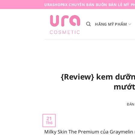
Bỏ
URASHOP8X CHUYÊN BÁN BUÔN BÁN LẺ MỸ PH
qua
nội
HÃNG MỸ PHẨM
dung
{Review} kem dưỡn
mướt
ĐĂN
21
Th6
Milky Skin The Premium của Graymelin