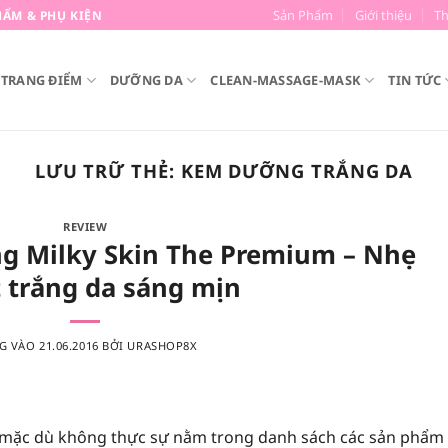
Sản Phẩm
Giới thiệu
T
ẨM & PHỤ KIỆN
TRANG ĐIỂM
DƯỠNG DA
CLEAN-MASSAGE-MASK
TIN TỨC
LƯU TRỮ THẺ:
KEM DƯỠNG TRẮNG DA
REVIEW
g Milky Skin The Premium – Nhẹ
 trắng da sáng mịn
G VÀO
21.06.2016
BỞI
URASHOP8X
 mặc dù không thực sự nằm trong danh sách các sản phẩm