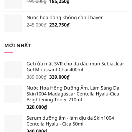
Giá
Giá
195,000
₫
210,000₫.
185,250
₫
là:
gốc
hiện
199,500₫.
là:
tại
Nước hoa hồng không cồn Thayer
195,000₫.
là:
Giá
Giá
245,000
₫
232,750
₫
185,250₫.
gốc
hiện
là:
tại
245,000₫.
là:
MỚI NHẤT
232,750₫.
Gel rửa mặt SVR cho da dầu mụn Sebiaclear
Gel Moussant Chai 400ml
Giá
Giá
389,000
₫
339,000
₫
gốc
hiện
Nước Hoa Hồng Dưỡng Ẩm, Làm Sáng Da
là:
tại
Skin1004 Madagascar Centella Hyalu-Cica
389,000₫.
là:
Brightening Toner 210ml
339,000₫.
320,000
₫
Serum dưỡng ẩm - làm dịu da Skin1004
Centella Hyalu - Cica 50ml
340,000
₫