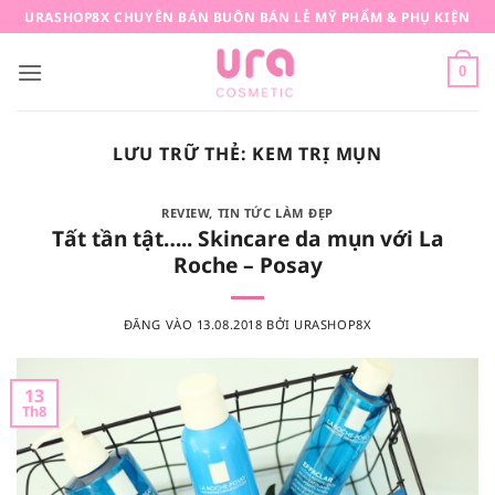
Bỏ
URASHOP8X CHUYÊN BÁN BUÔN BÁN LẺ MỸ PHẨM & PHỤ KIỆN
qua
nội
0
dung
LƯU TRỮ THẺ:
KEM TRỊ MỤN
REVIEW
,
TIN TỨC LÀM ĐẸP
Tất tần tật….. Skincare da mụn với La
Roche – Posay
ĐĂNG VÀO
13.08.2018
BỞI
URASHOP8X
13
Th8