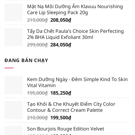
gốc
hiện
Mặt Nạ Môi Dưỡng Ẩm Klavuu Nourishing
là:
tại
Care Lip Sleeping Pack 20g
195,000₫.
là:
Giá
Giá
219,000
₫
208,050
₫
185,250₫.
gốc
hiện
Tẩy Da Chết Paula’s Choice Skin Perfecting
là:
tại
2% BHA Liquid Exfoliant 30ml
219,000₫.
là:
Giá
Giá
299,000
₫
284,050
₫
208,050₫.
gốc
hiện
là:
tại
ĐANG BÁN CHẠY
299,000₫.
là:
284,050₫.
Kem Dưỡng Ngày - Đêm Simple Kind To Skin
Vital Vitamin
Giá
Giá
195,000
₫
185,250
₫
gốc
hiện
Tạo Khối & Che Khuyết Điểm City Color
là:
tại
Contour & Correct Cream Palette
195,000₫.
là:
Giá
Giá
210,000
₫
199,500
₫
185,250₫.
gốc
hiện
Son Bourjois Rouge Edition Velvet
là:
tại