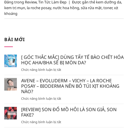
Đăng trong
Review
,
Tin Tức Làm Đẹp
|
Được gắn thẻ
kem dưỡng da
,
kem trị mụn
,
la roche posay
,
nước hoa hồng
,
sữa rửa mặt
,
toner
,
xịt
khoáng
BÀI MỚI
[ GÓC THẮC MẮC] DÙNG TẨY TẾ BÀO CHẾT HÓA
HỌC AHA/BHA SẼ BỊ MÒN DA?
ở
Chức năng bình luận bị tắt
[
GÓC
AVENE – EVOLUDERM – VICHY – LA ROCHE
THẮC
POSAY – BIODERMA NÊN BỎ TÚI XỊT KHOÁNG
MẮC]
NÀO?
DÙNG
ở
Chức năng bình luận bị tắt
TẨY
AVENE
TẾ
–
BÀO
[REVIEW] SON ĐỔ MỒ HÔI LÀ SON GIẢ, SON
EVOLUDERM
CHẾT
FAKE?
–
HÓA
ở
Chức năng bình luận bị tắt
VICHY
HỌC
[REVIEW]
–
AHA/BHA