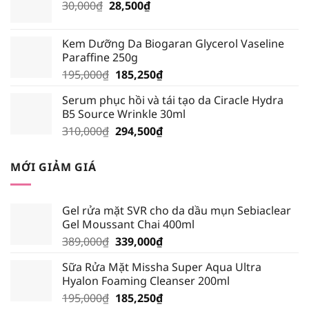
Giá
Giá
30,000
₫
28,500
₫
128,250₫.
gốc
hiện
là:
tại
Kem Dưỡng Da Biogaran Glycerol Vaseline
30,000₫.
là:
Paraffine 250g
28,500₫.
Giá
Giá
195,000
₫
185,250
₫
gốc
hiện
Serum phục hồi và tái tạo da Ciracle Hydra
là:
tại
B5 Source Wrinkle 30ml
195,000₫.
là:
Giá
Giá
310,000
₫
294,500
₫
185,250₫.
gốc
hiện
là:
tại
MỚI GIẢM GIÁ
310,000₫.
là:
294,500₫.
Gel rửa mặt SVR cho da dầu mụn Sebiaclear
Gel Moussant Chai 400ml
Giá
Giá
389,000
₫
339,000
₫
gốc
hiện
Sữa Rửa Mặt Missha Super Aqua Ultra
là:
tại
Hyalon Foaming Cleanser 200ml
389,000₫.
là:
Giá
Giá
195,000
₫
185,250
₫
339,000₫.