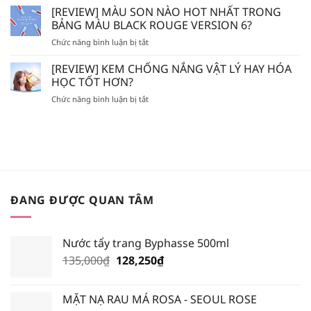
SON
[REVIEW] MÀU SON NÀO HOT NHẤT TRONG
LA
SẼ
ĐỔ
ROCHE
BẢNG MÀU BLACK ROUGE VERSION 6?
BỊ
MỒ
POSAY
MÒN
ở
Chức năng bình luận bị tắt
HÔI
–
DA?
[REVIEW]
LÀ
BIODERMA
MÀU
[REVIEW] KEM CHỐNG NẮNG VẬT LÝ HAY HÓA
SON
NÊN
SON
GIẢ,
HỌC TỐT HƠN?
BỎ
NÀO
SON
TÚI
ở
Chức năng bình luận bị tắt
HOT
FAKE?
XỊT
[REVIEW]
NHẤT
KHOÁNG
KEM
TRONG
NÀO?
CHỐNG
BẢNG
NẮNG
MÀU
VẬT
BLACK
LÝ
ROUGE
HAY
VERSION
HÓA
6?
ĐANG ĐƯỢC QUAN TÂM
HỌC
TỐT
HƠN?
Nước tẩy trang Byphasse 500ml
Giá
Giá
135,000
₫
128,250
₫
gốc
hiện
là:
tại
MẶT NẠ RAU MÁ ROSA - SEOUL ROSE
135,000₫.
là: