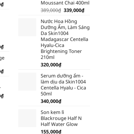
Moussant Chai 400ml
Giá
0
₫
Giá
Giá
hiện
389,000
₫
339,000
₫
gốc
hiện
tại
Nước Hoa Hồng
là:
tại
₫.
là:
Dưỡng Ẩm, Làm Sáng
389,000₫.
là:
185,250₫.
Da Skin1004
339,000₫.
Madagascar Centella
Hyalu-Cica
Giá
0
₫
Brightening Toner
hiện
210ml
ge
tại
320,000
₫
₫.
là:
Giá
0
₫
199,500₫.
Serum dưỡng ẩm -
hiện
làm dịu da Skin1004
tại
Centella Hyalu - Cica
r
₫.
là:
50ml
Giá
0
₫
185,250₫.
340,000
₫
hiện
tại
Son kem lì
₫.
là:
Blackrouge Half N
232,750₫.
Half Water Glow
155,000
₫