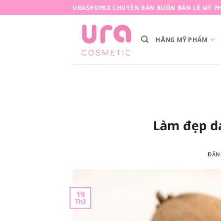
Bỏ
URASHOP8X CHUYÊN BÁN BUÔN BÁN LẺ MỸ PH
qua
nội
HÃNG MỸ PHẨM
dung
Làm đẹp d
ĐĂN
19
Th3