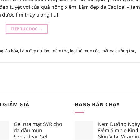
ẹp tuyệt vời của quả hồng xiêm: Làm đẹp da Các loại vitam
a được tìm thấy trong […]
TIẾP TỤC ĐỌC
→
g lão hóa
,
Làm đẹp da
,
làm mềm tóc
,
loại bỏ mụn cóc
,
mặt nạ dưỡng tóc
,
I GIẢM GIÁ
ĐANG BÁN CHẠY
Gel rửa mặt SVR cho
Kem Dưỡng Ngày
da dầu mụn
Đêm Simple Kind
Sebiaclear Gel
Skin Vital Vitamin