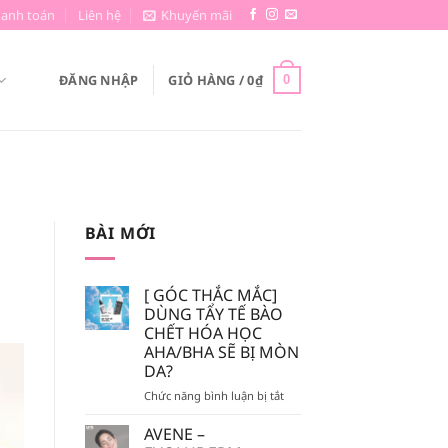
hanh toán
Liên hệ
Khuyến mãi
ĐĂNG NHẬP
GIỎ HÀNG /
0
₫
0
BÀI MỚI
[ GÓC THẮC MẮC]
DÙNG TẨY TẾ BÀO
CHẾT HÓA HỌC
AHA/BHA SẼ BỊ MÒN
DA?
ở
Chức năng bình luận bị tắt
[
GÓC
AVENE –
THẮC