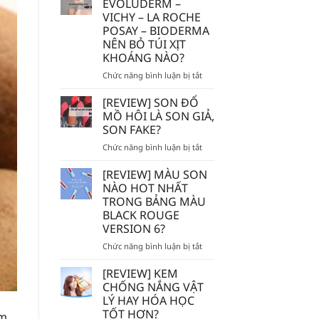
EVOLUDERM –
MẮC]
VICHY – LA ROCHE
DÙNG
POSAY – BIODERMA
TẨY
NÊN BỎ TÚI XỊT
TẾ
KHOÁNG NÀO?
BÀO
CHẾT
ở
Chức năng bình luận bị tắt
HÓA
AVENE
HỌC
–
[REVIEW] SON ĐỔ
AHA/BHA
EVOLUDERM
MỒ HÔI LÀ SON GIẢ,
SẼ
–
SON FAKE?
BỊ
VICHY
MÒN
ở
Chức năng bình luận bị tắt
–
DA?
[REVIEW]
LA
SON
ROCHE
[REVIEW] MÀU SON
ĐỔ
POSAY
NÀO HOT NHẤT
MỒ
–
TRONG BẢNG MÀU
HÔI
BIODERMA
BLACK ROUGE
LÀ
NÊN
VERSION 6?
SON
BỎ
GIẢ,
TÚI
ở
Chức năng bình luận bị tắt
SON
XỊT
[REVIEW]
FAKE?
KHOÁNG
MÀU
[REVIEW] KEM
NÀO?
SON
CHỐNG NẮNG VẬT
NÀO
LÝ HAY HÓA HỌC
HOT
TỐT HƠN?
àm
NHẤT