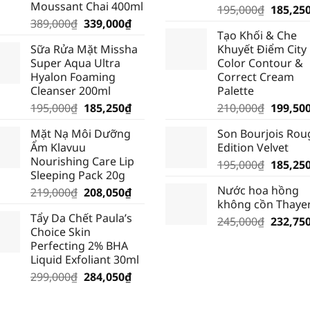
Moussant Chai 400ml
Giá
195,000
₫
185,25
Giá
Giá
389,000
₫
339,000
₫
gốc
Tạo Khối & Che
gốc
hiện
là:
Sữa Rửa Mặt Missha
Khuyết Điểm City
là:
tại
195,000
Super Aqua Ultra
Color Contour &
389,000₫.
là:
Hyalon Foaming
Correct Cream
339,000₫.
Cleanser 200ml
Palette
Giá
Giá
Giá
195,000
₫
185,250
₫
210,000
₫
199,50
gốc
hiện
gốc
Mặt Nạ Môi Dưỡng
Son Bourjois Rou
là:
tại
là:
Ẩm Klavuu
Edition Velvet
195,000₫.
là:
210,000
Nourishing Care Lip
Giá
195,000
₫
185,25
185,250₫.
Sleeping Pack 20g
gốc
Nước hoa hồng
Giá
Giá
219,000
₫
208,050
₫
là:
không cồn Thaye
gốc
hiện
195,000
Tẩy Da Chết Paula’s
là:
tại
Giá
245,000
₫
232,75
Choice Skin
219,000₫.
là:
gốc
Perfecting 2% BHA
208,050₫.
là:
Liquid Exfoliant 30ml
245,000
Giá
Giá
299,000
₫
284,050
₫
gốc
hiện
là:
tại