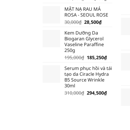
gốc
hiện
MẶT NẠ RAU MÁ
là:
tại
ROSA - SEOUL ROSE
135,000₫.
là:
Giá
Giá
30,000
₫
28,500
₫
128,250₫.
gốc
hiện
Kem Dưỡng Da
là:
tại
Biogaran Glycerol
30,000₫.
là:
Vaseline Paraffine
28,500₫.
250g
Giá
Giá
195,000
₫
185,250
₫
gốc
hiện
Serum phục hồi và tái
là:
tại
tạo da Ciracle Hydra
195,000₫.
là:
B5 Source Wrinkle
185,250₫.
30ml
Giá
Giá
310,000
₫
294,500
₫
gốc
hiện
là:
tại
310,000₫.
là:
294,500₫.