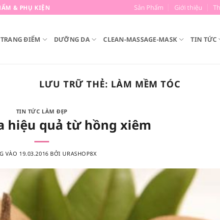
Sản Phẩm
Giới thiệu
T
ẨM & PHỤ KIỆN
TRANG ĐIỂM
DƯỠNG DA
CLEAN-MASSAGE-MASK
TIN TỨC
LƯU TRỮ THẺ:
LÀM MỀM TÓC
TIN TỨC LÀM ĐẸP
a hiệu quả từ hồng xiêm
G VÀO
19.03.2016
BỞI
URASHOP8X