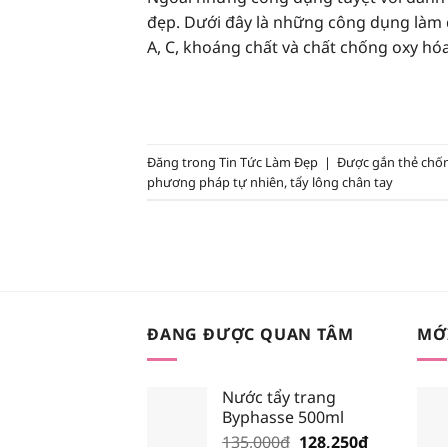
đẹp. Dưới đây là những công dụng làm đ
A, C, khoáng chất và chất chống oxy hó
Đăng trong
Tin Tức Làm Đẹp
|
Được gắn thẻ
chốn
phương pháp tự nhiên
,
tẩy lông chân tay
ĐANG ĐƯỢC QUAN TÂM
MỚ
Nước tẩy trang
Byphasse 500ml
Giá
Giá
135,000
₫
128,250
₫