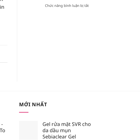
TRONG
ở
Chức năng bình luận bị tắt
in
BẢNG
[REVIEW]
MÀU
KEM
BLACK
CHỐNG
ROUGE
NẮNG
VERSION
VẬT
6?
LÝ
HAY
HÓA
HỌC
TỐT
HƠN?
MỚI NHẤT
 -
Gel rửa mặt SVR cho
 To
da dầu mụn
Sebiaclear Gel