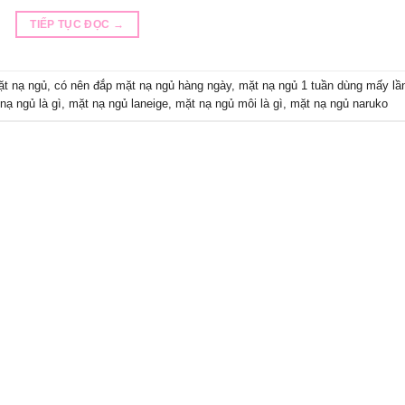
TIẾP TỤC ĐỌC
→
ặt nạ ngủ
,
có nên đắp mặt nạ ngủ hàng ngày
,
mặt nạ ngủ 1 tuần dùng mấy lầ
nạ ngủ là gì
,
mặt nạ ngủ laneige
,
mặt nạ ngủ môi là gì
,
mặt nạ ngủ naruko