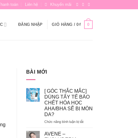
Thanh toán
Liên hệ
Khuyến mãi
0
ỨC
ĐĂNG NHẬP
GIỎ HÀNG /
0
₫
BÀI MỚI
[ GÓC THẮC MẮC]
DÙNG TẨY TẾ BÀO
CHẾT HÓA HỌC
AHA/BHA SẼ BỊ MÒN
DA?
ở
Chức năng bình luận bị tắt
ùng
[
GÓC
AVENE –
THẮC