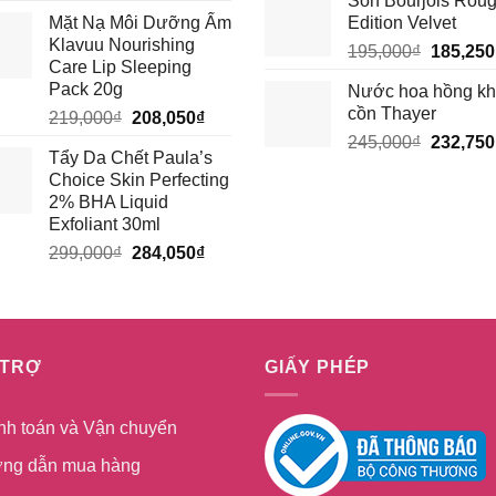
Son Bourjois Rou
gốc
hiện
là:
Mặt Nạ Môi Dưỡng Ẩm
Edition Velvet
là:
tại
210,000
Klavuu Nourishing
Giá
195,000₫.
là:
195,000
₫
185,250
Care Lip Sleeping
gốc
185,250₫.
Pack 20g
Nước hoa hồng k
là:
cồn Thayer
Giá
Giá
219,000
₫
208,050
₫
195,000
gốc
hiện
Giá
245,000
₫
232,750
Tẩy Da Chết Paula’s
là:
tại
gốc
Choice Skin Perfecting
219,000₫.
là:
là:
2% BHA Liquid
208,050₫.
245,000
Exfoliant 30ml
Giá
Giá
299,000
₫
284,050
₫
gốc
hiện
là:
tại
299,000₫.
là:
284,050₫.
 TRỢ
GIẤY PHÉP
nh toán và Vận chuyển
ng dẫn mua hàng