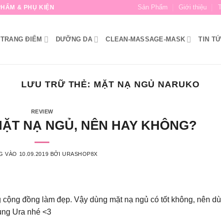
Sản Phẩm
Giới thiệu
HẨM & PHỤ KIỆN
TRANG ĐIỂM
DƯỠNG DA
CLEAN-MASSAGE-MASK
TIN T
LƯU TRỮ THẺ:
MẶT NẠ NGỦ NARUKO
REVIEW
MẶT NẠ NGỦ, NÊN HAY KHÔNG?
G VÀO
10.09.2019
BỞI
URASHOP8X
 cộng đồng làm đẹp. Vậy dùng mặt nạ ngủ có tốt không, nên d
cùng Ura nhé <3