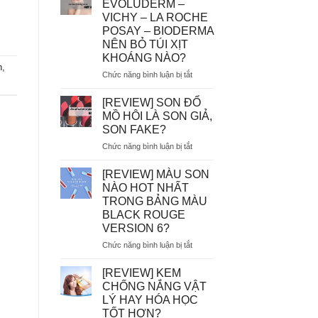
EVOLUDERM –
MẮC]
VICHY – LA ROCHE
DÙNG
POSAY – BIODERMA
TẨY
NÊN BỎ TÚI XỊT
TẾ
KHOÁNG NÀO?
BÀO
n
,
CHẾT
ở
Chức năng bình luận bị tắt
HÓA
AVENE
HỌC
–
[REVIEW] SON ĐỔ
AHA/BHA
EVOLUDERM
MỒ HÔI LÀ SON GIẢ,
SẼ
–
SON FAKE?
BỊ
VICHY
MÒN
ở
Chức năng bình luận bị tắt
–
DA?
[REVIEW]
LA
SON
ROCHE
[REVIEW] MÀU SON
ĐỔ
POSAY
NÀO HOT NHẤT
MỒ
–
TRONG BẢNG MÀU
HÔI
BIODERMA
BLACK ROUGE
LÀ
NÊN
VERSION 6?
SON
BỎ
GIẢ,
TÚI
ở
Chức năng bình luận bị tắt
SON
XỊT
[REVIEW]
FAKE?
KHOÁNG
MÀU
[REVIEW] KEM
NÀO?
SON
CHỐNG NẮNG VẬT
NÀO
LÝ HAY HÓA HỌC
HOT
TỐT HƠN?
NHẤT