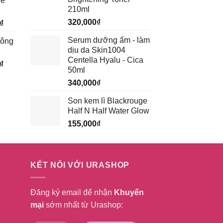
ge
tại
210ml
₫.
là:
320,000
₫
Giá
₫
199,500₫.
hiện
Serum dưỡng ẩm - làm
hông
tại
dịu da Skin1004
₫.
là:
Centella Hyalu - Cica
Giá
₫
185,250₫.
50ml
hiện
340,000
₫
tại
₫.
là:
Son kem lì Blackrouge
232,750₫.
Half N Half Water Glow
155,000
₫
KẾT NỐI VỚI URASHOP
Đăng ký email để nhận
Khuyến
mại
sớm nhất từ Urashop: