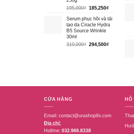
250g
Giá
Giá
195,000
₫
185,250
₫
gốc
hiện
Serum phục hồi và tái
là:
tại
tạo da Ciracle Hydra
195,000₫.
là:
B5 Source Wrinkle
185,250₫.
30ml
Giá
Giá
310,000
₫
294,500
₫
gốc
hiện
là:
tại
310,000₫.
là:
294,500₫.
CỬA HÀNG
HỖ
Email:
contact@urashop8x.com
Tha
Địa chỉ:
Hướ
Hotline:
032.966.8338