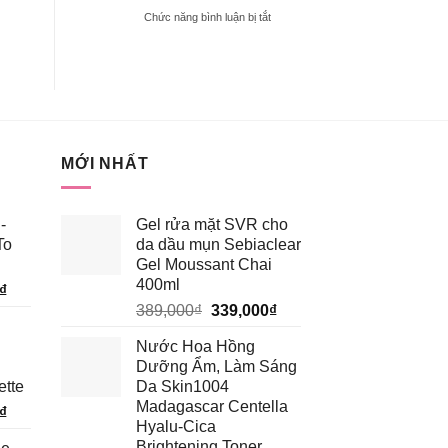
TRONG
ở
Chức năng bình luận bị tắt
BẢNG
[REVIEW]
MÀU
KEM
BLACK
CHỐNG
ROUGE
NẮNG
VERSION
VẬT
6?
LÝ
HAY
HÓA
MỚI NHẤT
HỌC
TỐT
HƠN?
-
Gel rửa mặt SVR cho
To
da dầu mụn Sebiaclear
Gel Moussant Chai
400ml
Giá
₫
Giá
Giá
hiện
389,000
₫
339,000
₫
gốc
hiện
tại
Nước Hoa Hồng
là:
tại
₫.
là:
Dưỡng Ẩm, Làm Sáng
389,000₫.
là:
185,250₫.
ette
Da Skin1004
339,000₫.
Madagascar Centella
Giá
₫
Hyalu-Cica
hiện
Brightening Toner