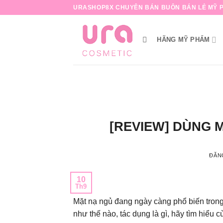
Bỏ
URASHOP8X CHUYÊN BÁN BUÔN BÁN LẺ MỸ P
qua
nội
HÃNG MỸ PHẨM
dung
[REVIEW] DÙNG 
ĐĂN
10
Th9
Mặt nạ ngủ đang ngày càng phổ biến trong
như thế nào, tác dụng là gì, hãy tìm hiểu 