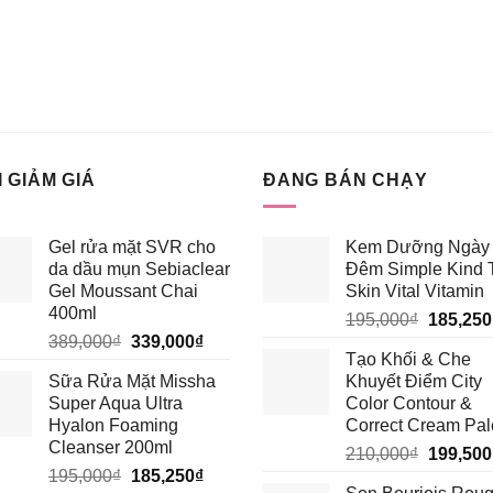
 GIẢM GIÁ
ĐANG BÁN CHẠY
Gel rửa mặt SVR cho
Kem Dưỡng Ngày 
da dầu mụn Sebiaclear
Đêm Simple Kind 
Gel Moussant Chai
Skin Vital Vitamin
400ml
Giá
195,000
₫
185,250
Giá
Giá
389,000
₫
339,000
₫
gốc
Tạo Khối & Che
gốc
hiện
là:
Sữa Rửa Mặt Missha
Khuyết Điểm City
là:
tại
195,000
Super Aqua Ultra
Color Contour &
389,000₫.
là:
Hyalon Foaming
Correct Cream Pal
339,000₫.
Cleanser 200ml
Giá
210,000
₫
199,500
Giá
Giá
195,000
₫
185,250
₫
gốc