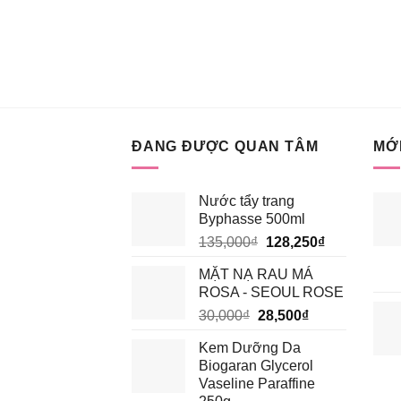
ĐANG ĐƯỢC QUAN TÂM
MỚI
Nước tẩy trang
Byphasse 500ml
Giá
Giá
135,000
₫
128,250
₫
gốc
hiện
MẶT NẠ RAU MÁ
là:
tại
ROSA - SEOUL ROSE
135,000₫.
là:
Giá
Giá
30,000
₫
28,500
₫
128,250₫.
gốc
hiện
Kem Dưỡng Da
là:
tại
Biogaran Glycerol
30,000₫.
là:
Vaseline Paraffine
28,500₫.