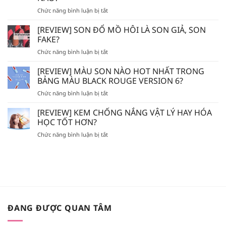
DÙNG
ở
Chức năng bình luận bị tắt
TẨY
AVENE
TẾ
–
BÀO
[REVIEW] SON ĐỔ MỒ HÔI LÀ SON GIẢ, SON
EVOLUDERM
CHẾT
FAKE?
–
HÓA
ở
Chức năng bình luận bị tắt
VICHY
HỌC
[REVIEW]
–
AHA/BHA
SON
[REVIEW] MÀU SON NÀO HOT NHẤT TRONG
LA
SẼ
ĐỔ
ROCHE
BẢNG MÀU BLACK ROUGE VERSION 6?
BỊ
MỒ
POSAY
MÒN
ở
Chức năng bình luận bị tắt
HÔI
–
DA?
[REVIEW]
LÀ
BIODERMA
MÀU
[REVIEW] KEM CHỐNG NẮNG VẬT LÝ HAY HÓA
SON
NÊN
SON
GIẢ,
HỌC TỐT HƠN?
BỎ
NÀO
SON
TÚI
ở
Chức năng bình luận bị tắt
HOT
FAKE?
XỊT
[REVIEW]
NHẤT
KHOÁNG
KEM
TRONG
NÀO?
CHỐNG
BẢNG
NẮNG
MÀU
VẬT
BLACK
LÝ
ROUGE
HAY
VERSION
HÓA
6?
ĐANG ĐƯỢC QUAN TÂM
HỌC
TỐT