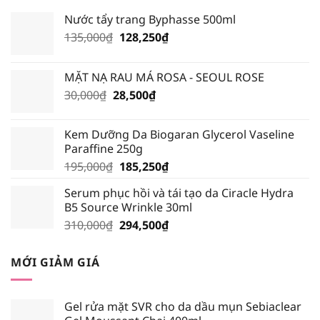
HƠN?
Nước tẩy trang Byphasse 500ml
Giá
Giá
135,000
₫
128,250
₫
gốc
hiện
là:
tại
MẶT NẠ RAU MÁ ROSA - SEOUL ROSE
135,000₫.
là:
Giá
Giá
30,000
₫
28,500
₫
128,250₫.
gốc
hiện
là:
tại
Kem Dưỡng Da Biogaran Glycerol Vaseline
30,000₫.
là:
Paraffine 250g
28,500₫.
Giá
Giá
195,000
₫
185,250
₫
gốc
hiện
Serum phục hồi và tái tạo da Ciracle Hydra
là:
tại
B5 Source Wrinkle 30ml
195,000₫.
là:
Giá
Giá
310,000
₫
294,500
₫
185,250₫.
gốc
hiện
là:
tại
MỚI GIẢM GIÁ
310,000₫.
là:
294,500₫.
Gel rửa mặt SVR cho da dầu mụn Sebiaclear