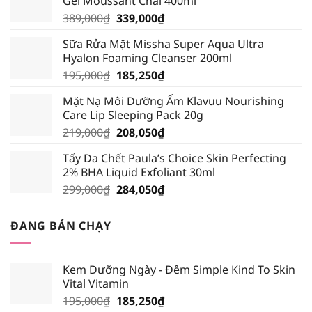
Gel Moussant Chai 400ml
Giá
Giá
389,000
₫
339,000
₫
gốc
hiện
Sữa Rửa Mặt Missha Super Aqua Ultra
là:
tại
Hyalon Foaming Cleanser 200ml
389,000₫.
là:
Giá
Giá
195,000
₫
185,250
₫
339,000₫.
gốc
hiện
Mặt Nạ Môi Dưỡng Ẩm Klavuu Nourishing
là:
tại
Care Lip Sleeping Pack 20g
195,000₫.
là:
Giá
Giá
219,000
₫
208,050
₫
185,250₫.
gốc
hiện
Tẩy Da Chết Paula’s Choice Skin Perfecting
là:
tại
2% BHA Liquid Exfoliant 30ml
219,000₫.
là:
Giá
Giá
299,000
₫
284,050
₫
208,050₫.
gốc
hiện
là:
tại
ĐANG BÁN CHẠY
299,000₫.
là:
284,050₫.
Kem Dưỡng Ngày - Đêm Simple Kind To Skin
Vital Vitamin
Giá
Giá
195,000
₫
185,250
₫