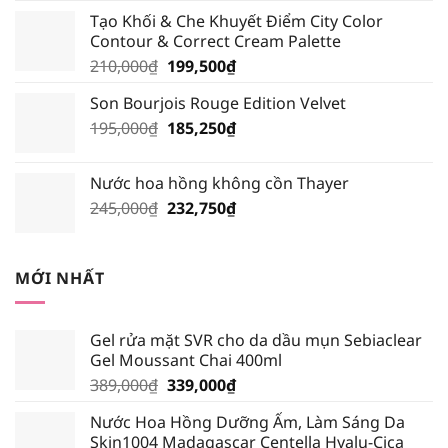
gốc
hiện
Tạo Khối & Che Khuyết Điểm City Color
là:
tại
Contour & Correct Cream Palette
195,000₫.
là:
Giá
Giá
210,000
₫
199,500
₫
185,250₫.
gốc
hiện
Son Bourjois Rouge Edition Velvet
là:
tại
Giá
Giá
195,000
₫
210,000₫.
185,250
₫
là:
gốc
hiện
199,500₫.
là:
tại
Nước hoa hồng không cồn Thayer
195,000₫.
là:
Giá
Giá
245,000
₫
232,750
₫
185,250₫.
gốc
hiện
là:
tại
245,000₫.
là:
MỚI NHẤT
232,750₫.
Gel rửa mặt SVR cho da dầu mụn Sebiaclear
Gel Moussant Chai 400ml
Giá
Giá
389,000
₫
339,000
₫
gốc
hiện
Nước Hoa Hồng Dưỡng Ẩm, Làm Sáng Da
là:
tại
Skin1004 Madagascar Centella Hyalu-Cica
389,000₫.
là: