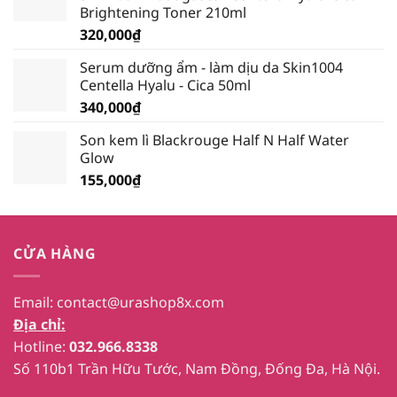
Brightening Toner 210ml
339,000₫.
320,000
₫
Serum dưỡng ẩm - làm dịu da Skin1004
Centella Hyalu - Cica 50ml
340,000
₫
Son kem lì Blackrouge Half N Half Water
Glow
155,000
₫
CỬA HÀNG
Email:
contact@urashop8x.com
Địa chỉ:
Hotline:
032.966.8338
Số 110b1 Trần Hữu Tước, Nam Đồng, Đống Đa, Hà Nội.