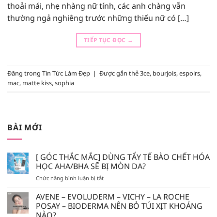
thoải mái, nhẹ nhàng nữ tính, các anh chàng vẫn
thường ngả nghiêng trước những thiếu nữ có […]
TIẾP TỤC ĐỌC
→
Đăng trong
Tin Tức Làm Đẹp
|
Được gắn thẻ
3ce
,
bourjois
,
espoirs
,
mac
,
matte kiss
,
sophia
BÀI MỚI
[ GÓC THẮC MẮC] DÙNG TẨY TẾ BÀO CHẾT HÓA
HỌC AHA/BHA SẼ BỊ MÒN DA?
ở
Chức năng bình luận bị tắt
[
GÓC
AVENE – EVOLUDERM – VICHY – LA ROCHE
THẮC
POSAY – BIODERMA NÊN BỎ TÚI XỊT KHOÁNG
MẮC]
NÀO?