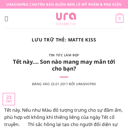
Bỏ
URASHOP8X CHUYÊN BÁN BUÔN BÁN LẺ MỸ PHẨM & PHỤ KIỆN
qua
nội
0
dung
LƯU TRỮ THẺ:
MATTE KISS
TIN TỨC LÀM ĐẸP
Tết này…. Son nào mang may mắn tới
cho bạn?
ĐĂNG VÀO
23.01.2017
BỞI
URASHOP8X
23
Th1
Tết này. Nếu như Màu đỏ tượng trưng cho sự đầm ấm,
phù hợp với không khí thiêng liêng của ngày Tết cổ
truyền. Thì sắc hồng lại tạo cho người đối diện sự