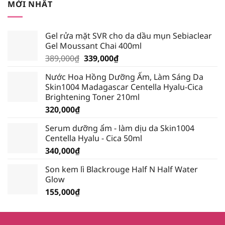
MỚI NHẤT
232,750₫.
Gel rửa mặt SVR cho da dầu mụn Sebiaclear
Gel Moussant Chai 400ml
Giá
Giá
389,000
₫
339,000
₫
gốc
hiện
Nước Hoa Hồng Dưỡng Ẩm, Làm Sáng Da
là:
tại
Skin1004 Madagascar Centella Hyalu-Cica
389,000₫.
là:
Brightening Toner 210ml
339,000₫.
320,000
₫
Serum dưỡng ẩm - làm dịu da Skin1004
Centella Hyalu - Cica 50ml
340,000
₫
Son kem lì Blackrouge Half N Half Water
Glow
155,000
₫