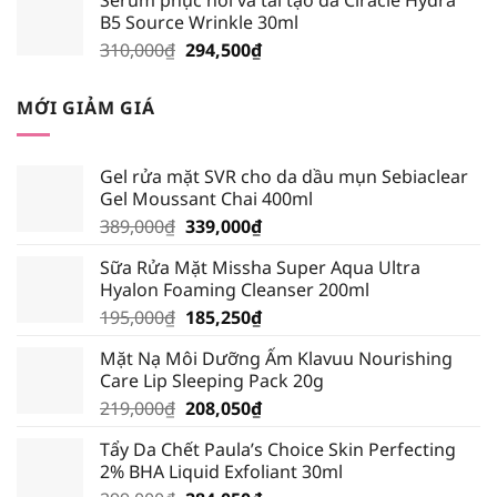
là:
tại
B5 Source Wrinkle 30ml
195,000₫.
là:
Giá
Giá
310,000
₫
294,500
₫
185,250₫.
gốc
hiện
là:
tại
MỚI GIẢM GIÁ
310,000₫.
là:
294,500₫.
Gel rửa mặt SVR cho da dầu mụn Sebiaclear
Gel Moussant Chai 400ml
Giá
Giá
389,000
₫
339,000
₫
gốc
hiện
Sữa Rửa Mặt Missha Super Aqua Ultra
là:
tại
Hyalon Foaming Cleanser 200ml
389,000₫.
là:
Giá
Giá
195,000
₫
185,250
₫
339,000₫.
gốc
hiện
Mặt Nạ Môi Dưỡng Ẩm Klavuu Nourishing
là:
tại
Care Lip Sleeping Pack 20g
195,000₫.
là:
Giá
Giá
219,000
₫
208,050
₫
185,250₫.
gốc
hiện
Tẩy Da Chết Paula’s Choice Skin Perfecting
là:
tại
2% BHA Liquid Exfoliant 30ml
219,000₫.
là: