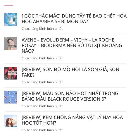
[ GÓC THẮC MẮC] DÙNG TẨY TẾ BÀO CHẾT HÓA
HỌC AHA/BHA SẼ BỊ MÒN DA?
ở
Chức năng bình luận bị tắt
[
GÓC
AVENE – EVOLUDERM – VICHY – LA ROCHE
THẮC
POSAY – BIODERMA NÊN BỎ TÚI XỊT KHOÁNG
MẮC]
NÀO?
DÙNG
ở
Chức năng bình luận bị tắt
TẨY
AVENE
TẾ
–
BÀO
[REVIEW] SON ĐỔ MỒ HÔI LÀ SON GIẢ, SON
EVOLUDERM
CHẾT
FAKE?
–
HÓA
ở
Chức năng bình luận bị tắt
VICHY
HỌC
[REVIEW]
–
AHA/BHA
SON
[REVIEW] MÀU SON NÀO HOT NHẤT TRONG
LA
SẼ
ĐỔ
ROCHE
BẢNG MÀU BLACK ROUGE VERSION 6?
BỊ
MỒ
POSAY
MÒN
ở
Chức năng bình luận bị tắt
HÔI
–
DA?
[REVIEW]
LÀ
BIODERMA
MÀU
[REVIEW] KEM CHỐNG NẮNG VẬT LÝ HAY HÓA
SON
NÊN
SON
GIẢ,
HỌC TỐT HƠN?
BỎ
NÀO
SON
TÚI
ở
Chức năng bình luận bị tắt
HOT