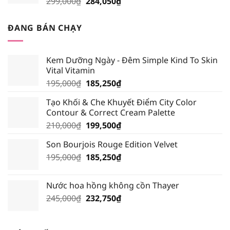
Giá
Giá
299,000
₫
284,050
₫
208,050₫.
gốc
hiện
là:
tại
ĐANG BÁN CHẠY
299,000₫.
là:
284,050₫.
Kem Dưỡng Ngày - Đêm Simple Kind To Skin
Vital Vitamin
Giá
Giá
195,000
₫
185,250
₫
gốc
hiện
Tạo Khối & Che Khuyết Điểm City Color
là:
tại
Contour & Correct Cream Palette
195,000₫.
là:
Giá
Giá
210,000
₫
199,500
₫
185,250₫.
gốc
hiện
Son Bourjois Rouge Edition Velvet
là:
tại
Giá
Giá
195,000
₫
210,000₫.
185,250
₫
là:
gốc
hiện
199,500₫.
là:
tại
Nước hoa hồng không cồn Thayer
195,000₫.
là:
Giá
Giá
245,000
₫
232,750
₫
185,250₫.
gốc
hiện
là:
tại
245,000₫.
là: