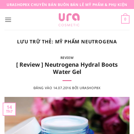
Bỏ
URASHOP8X CHUYÊN BÁN BUÔN BÁN LẺ MỸ PHẨM & PHỤ KIỆN
qua
nội
0
dung
LƯU TRỮ THẺ:
MỸ PHẨM NEUTROGENA
REVIEW
[ Review ] Neutrogena Hydral Boots
Water Gel
ĐĂNG VÀO
14.07.2016
BỞI
URASHOP8X
14
Th7