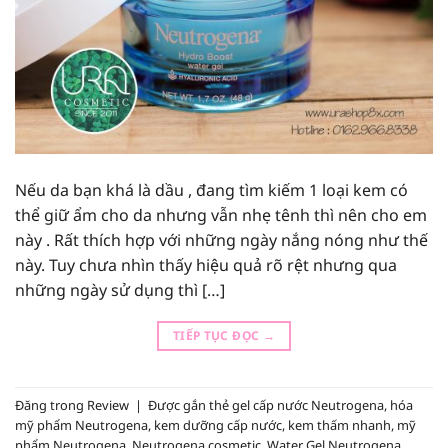
Nếu da bạn khá là dầu , đang tìm kiếm 1 loại kem có
thể giữ ẩm cho da nhưng vẫn nhẹ tênh thì nên cho em
này . Rất thích hợp với những ngày nắng nóng như thế
này. Tuy chưa nhìn thấy hiệu quả rõ rệt nhưng qua
những ngày sử dụng thì […]
TIẾP TỤC ĐỌC
→
Đăng trong
Review
|
Được gắn thẻ
gel cấp nước Neutrogena
,
hóa
mỹ phẩm Neutrogena
,
kem dưỡng cấp nước
,
kem thấm nhanh
,
mỹ
phẩm Neutrogena
,
Neutrogena cosmetic
,
Water Gel Neutrogena