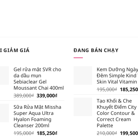
I GIẢM GIÁ
ĐANG BÁN CHẠY
Gel rửa mặt SVR cho
Kem Dưỡng Ngày
da dầu mụn
Đêm Simple Kind
Sebiaclear Gel
Skin Vital Vitamin
Moussant Chai 400ml
Giá
195,000
₫
185,250
Giá
Giá
389,000
₫
339,000
₫
gốc
Tạo Khối & Che
gốc
hiện
là:
Sữa Rửa Mặt Missha
Khuyết Điểm City
là:
tại
195,000
Super Aqua Ultra
Color Contour &
389,000₫.
là:
Hyalon Foaming
Correct Cream
339,000₫.
Cleanser 200ml
Palette
Giá
Giá
Giá
195,000
₫
185,250
₫
210,000
₫
199,500