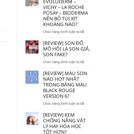
EVOLUDERM –
MẮC]
VICHY – LA ROCHE
DÙNG
POSAY – BIODERMA
TẨY
NÊN BỎ TÚI XỊT
TẾ
KHOÁNG NÀO?
BÀO
CHẾT
ở
Chức năng bình luận bị tắt
HÓA
AVENE
HỌC
–
[REVIEW] SON ĐỔ
AHA/BHA
EVOLUDERM
MỒ HÔI LÀ SON GIẢ,
SẼ
–
SON FAKE?
BỊ
VICHY
MÒN
ở
Chức năng bình luận bị tắt
–
DA?
[REVIEW]
LA
SON
ROCHE
[REVIEW] MÀU SON
ĐỔ
POSAY
NÀO HOT NHẤT
MỒ
–
TRONG BẢNG MÀU
HÔI
BIODERMA
BLACK ROUGE
LÀ
NÊN
VERSION 6?
SON
BỎ
GIẢ,
TÚI
ở
Chức năng bình luận bị tắt
SON
XỊT
[REVIEW]
FAKE?
KHOÁNG
MÀU
[REVIEW] KEM
NÀO?
SON
CHỐNG NẮNG VẬT
NÀO
LÝ HAY HÓA HỌC
HOT
TỐT HƠN?
NHẤT