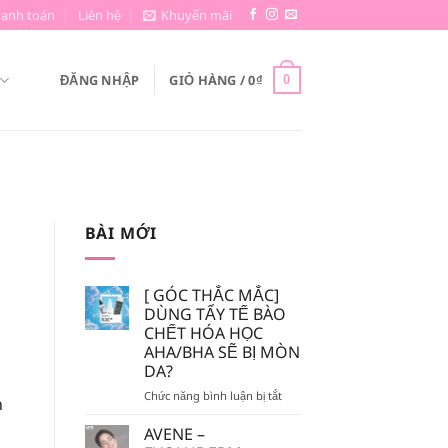
hanh toán
Liên hệ
Khuyến mãi
ĐĂNG NHẬP
GIỎ HÀNG /
0
₫
0
BÀI MỚI
[ GÓC THẮC MẮC]
DÙNG TẨY TẾ BÀO
CHẾT HÓA HỌC
AHA/BHA SẼ BỊ MÒN
DA?
ở
Chức năng bình luận bị tắt
n
[
GÓC
AVENE –
THẮC