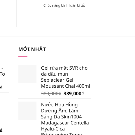
TRONG
ở
Chức năng bình luận bị tắt
BẢNG
[REVIEW]
MÀU
KEM
BLACK
CHỐNG
ROUGE
NẮNG
VERSION
VẬT
6?
LÝ
HAY
HÓA
MỚI NHẤT
HỌC
TỐT
HƠN?
 -
Gel rửa mặt SVR cho
 To
da dầu mụn
Sebiaclear Gel
Moussant Chai 400ml
Giá
₫
Giá
Giá
hiện
389,000
₫
339,000
₫
gốc
hiện
tại
Nước Hoa Hồng
là:
tại
₫.
là:
Dưỡng Ẩm, Làm
389,000₫.
là:
185,250₫.
Sáng Da Skin1004
339,000₫.
Madagascar Centella
Hyalu-Cica
Giá
₫
Brightening Toner