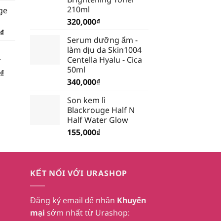
hiện
210ml
ge
tại
320,000
₫
₫.
là:
Giá
₫
199,500₫.
Serum dưỡng ẩm -
hiện
làm dịu da Skin1004
tại
Centella Hyalu - Cica
r
₫.
là:
50ml
Giá
₫
185,250₫.
340,000
₫
hiện
tại
Son kem lì
₫.
là:
Blackrouge Half N
232,750₫.
Half Water Glow
155,000
₫
KẾT NỐI VỚI URASHOP
Đăng ký email để nhận
Khuyến
mại
sớm nhất từ Urashop: