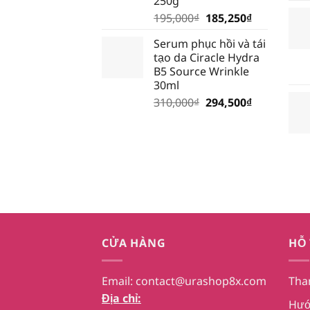
250g
Giá
Giá
195,000
₫
185,250
₫
gốc
hiện
Serum phục hồi và tái
là:
tại
tạo da Ciracle Hydra
195,000₫.
là:
B5 Source Wrinkle
185,250₫.
30ml
Giá
Giá
310,000
₫
294,500
₫
gốc
hiện
là:
tại
310,000₫.
là:
294,500₫.
CỬA HÀNG
HỖ
Email:
contact@urashop8x.com
Tha
Địa chỉ:
Hướ