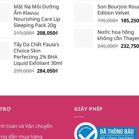
gốc
hiện
gốc
Mặt Nạ Môi Dưỡng
Son Bourjois Rou
là:
tại
là:
Ẩm Klavuu
Edition Velvet
195,000₫.
là:
210,000
Nourishing Care Lip
Giá
195,000
₫
185,250
185,250₫.
Sleeping Pack 20g
gốc
Nước hoa hồng
Giá
Giá
219,000
₫
208,050
₫
là:
không cồn Thaye
gốc
hiện
195,000
Tẩy Da Chết Paula’s
là:
tại
Giá
245,000
₫
232,750
Choice Skin
219,000₫.
là:
gốc
Perfecting 2% BHA
208,050₫.
là:
Liquid Exfoliant 30ml
245,000
Giá
Giá
299,000
₫
284,050
₫
gốc
hiện
là:
tại
299,000₫.
là:
284,050₫.
 TRỢ
GIẤY PHÉP
nh toán và Vận chuyển
ng dẫn mua hàng