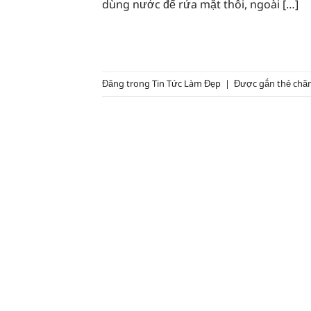
dùng nước để rửa mặt thôi, ngoài […]
Đăng trong
Tin Tức Làm Đẹp
|
Được gắn thẻ
chă