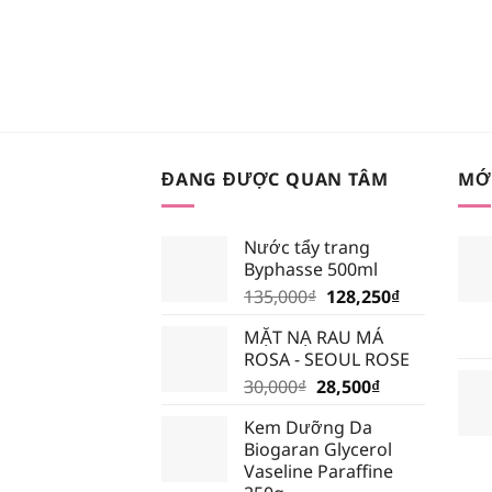
ĐANG ĐƯỢC QUAN TÂM
MỚ
Nước tẩy trang
Byphasse 500ml
Giá
Giá
135,000
₫
128,250
₫
gốc
hiện
MẶT NẠ RAU MÁ
là:
tại
ROSA - SEOUL ROSE
135,000₫.
là:
Giá
Giá
30,000
₫
28,500
₫
128,250₫.
gốc
hiện
Kem Dưỡng Da
là:
tại
Biogaran Glycerol
30,000₫.
là:
Vaseline Paraffine
28,500₫.