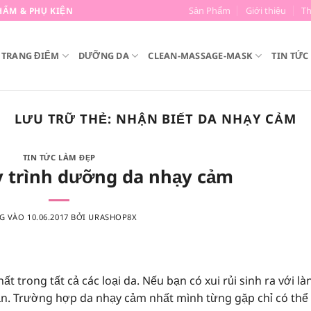
Sản Phẩm
Giới thiệu
T
HẨM & PHỤ KIỆN
TRANG ĐIỂM
DƯỠNG DA
CLEAN-MASSAGE-MASK
TIN TỨC
LƯU TRỮ THẺ:
NHẬN BIẾT DA NHẠY CẢM
TIN TỨC LÀM ĐẸP
y trình dưỡng da nhạy cảm
G VÀO
10.06.2017
BỞI
URASHOP8X
trong tất cả các loại da. Nếu bạn có xui rủi sinh ra với là
bạn. Trường hợp da nhạy cảm nhất mình từng gặp chỉ có thể