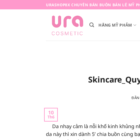
Bỏ
URASHOP8X CHUYÊN BÁN BUÔN BÁN LẺ MỸ P
qua
nội
HÃNG MỸ PHẨM
dung
Skincare_Qu
ĐĂN
10
Th6
Da nhạy cảm là nỗi khổ kinh khủng nhất 
da này thì xin dành 5’ chia buồn cùng 