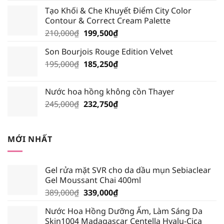
gốc
hiện
Tạo Khối & Che Khuyết Điểm City Color
là:
tại
Contour & Correct Cream Palette
195,000₫.
là:
Giá
Giá
210,000
₫
199,500
₫
185,250₫.
gốc
hiện
Son Bourjois Rouge Edition Velvet
là:
tại
Giá
Giá
195,000
₫
210,000₫.
185,250
₫
là:
gốc
hiện
199,500₫.
là:
tại
Nước hoa hồng không cồn Thayer
195,000₫.
là:
Giá
Giá
245,000
₫
232,750
₫
185,250₫.
gốc
hiện
là:
tại
245,000₫.
là:
MỚI NHẤT
232,750₫.
Gel rửa mặt SVR cho da dầu mụn Sebiaclear
Gel Moussant Chai 400ml
Giá
Giá
389,000
₫
339,000
₫
gốc
hiện
Nước Hoa Hồng Dưỡng Ẩm, Làm Sáng Da
là:
tại
Skin1004 Madagascar Centella Hyalu-Cica
389,000₫.
là: