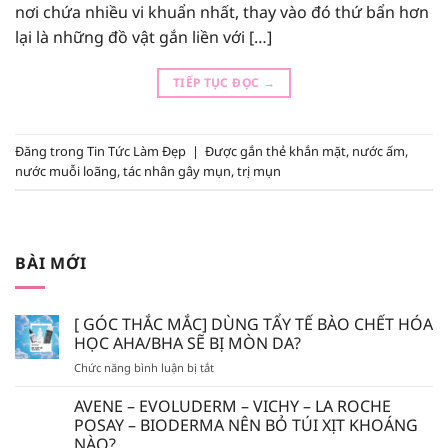
nơi chứa nhiều vi khuẩn nhất, thay vào đó thứ bẩn hơn
lại là những đồ vật gắn liền với […]
TIẾP TỤC ĐỌC
→
Đăng trong
Tin Tức Làm Đẹp
|
Được gắn thẻ
khắn mặt
,
nước ấm
,
nước muỗi loãng
,
tác nhân gây mụn
,
trị mụn
BÀI MỚI
[ GÓC THẮC MẮC] DÙNG TẨY TẾ BÀO CHẾT HÓA
HỌC AHA/BHA SẼ BỊ MÒN DA?
ở
Chức năng bình luận bị tắt
[
GÓC
AVENE – EVOLUDERM – VICHY – LA ROCHE
THẮC
POSAY – BIODERMA NÊN BỎ TÚI XỊT KHOÁNG
MẮC]
NÀO?