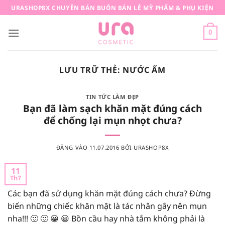
Bỏ
URASHOP8X CHUYÊN BÁN BUÔN BÁN LẺ MỸ PHẨM & PHỤ KIỆN
qua
nội
0
dung
LƯU TRỮ THẺ:
NƯỚC ẤM
TIN TỨC LÀM ĐẸP
Bạn đã làm sạch khăn mặt đúng cách
để chống lại mụn nhọt chưa?
ĐĂNG VÀO
11.07.2016
BỞI
URASHOP8X
11
Th7
Các bạn đã sử dụng khăn mặt đúng cách chưa? Đừng
biến những chiếc khăn mặt là tác nhân gây nên mụn
nha!!! 🙂 🙂 😀 😀 Bồn cầu hay nhà tắm không phải là