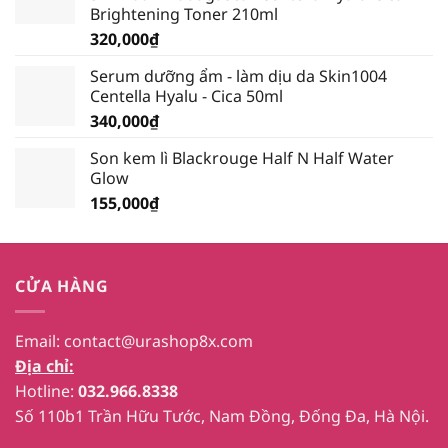
Brightening Toner 210ml
339,000₫.
320,000
₫
Serum dưỡng ẩm - làm dịu da Skin1004
Centella Hyalu - Cica 50ml
340,000
₫
Son kem lì Blackrouge Half N Half Water
Glow
155,000
₫
CỬA HÀNG
Email:
contact@urashop8x.com
Địa chỉ:
Hotline:
032.966.8338
Số 110b1 Trần Hữu Tước, Nam Đồng, Đống Đa, Hà Nội.