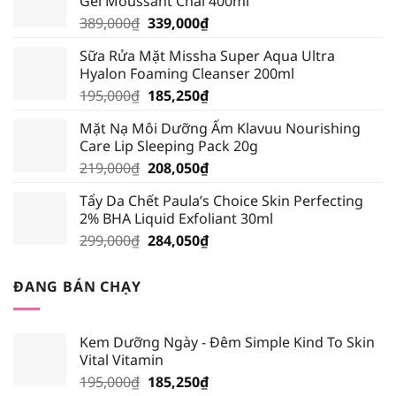
Gel Moussant Chai 400ml
Giá
Giá
389,000
₫
339,000
₫
gốc
hiện
Sữa Rửa Mặt Missha Super Aqua Ultra
là:
tại
Hyalon Foaming Cleanser 200ml
389,000₫.
là:
Giá
Giá
195,000
₫
185,250
₫
339,000₫.
gốc
hiện
Mặt Nạ Môi Dưỡng Ẩm Klavuu Nourishing
là:
tại
Care Lip Sleeping Pack 20g
195,000₫.
là:
Giá
Giá
219,000
₫
208,050
₫
185,250₫.
gốc
hiện
Tẩy Da Chết Paula’s Choice Skin Perfecting
là:
tại
2% BHA Liquid Exfoliant 30ml
219,000₫.
là:
Giá
Giá
299,000
₫
284,050
₫
208,050₫.
gốc
hiện
là:
tại
ĐANG BÁN CHẠY
299,000₫.
là:
284,050₫.
Kem Dưỡng Ngày - Đêm Simple Kind To Skin
Vital Vitamin
Giá
Giá
195,000
₫
185,250
₫