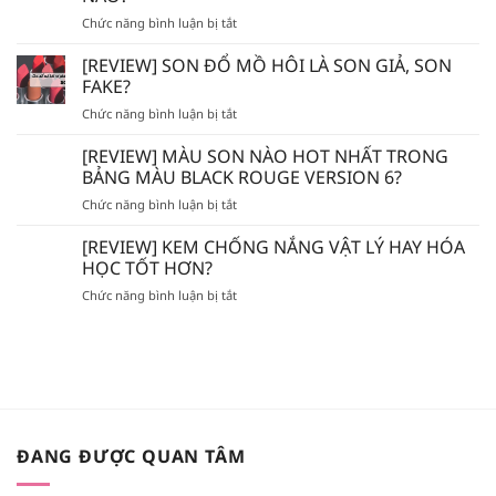
DÙNG
ở
Chức năng bình luận bị tắt
TẨY
AVENE
TẾ
–
BÀO
[REVIEW] SON ĐỔ MỒ HÔI LÀ SON GIẢ, SON
EVOLUDERM
CHẾT
FAKE?
–
HÓA
ở
Chức năng bình luận bị tắt
VICHY
HỌC
[REVIEW]
–
AHA/BHA
SON
[REVIEW] MÀU SON NÀO HOT NHẤT TRONG
LA
SẼ
ĐỔ
ROCHE
BẢNG MÀU BLACK ROUGE VERSION 6?
BỊ
MỒ
POSAY
MÒN
ở
Chức năng bình luận bị tắt
HÔI
–
DA?
[REVIEW]
LÀ
BIODERMA
MÀU
[REVIEW] KEM CHỐNG NẮNG VẬT LÝ HAY HÓA
SON
NÊN
SON
GIẢ,
HỌC TỐT HƠN?
BỎ
NÀO
SON
TÚI
ở
Chức năng bình luận bị tắt
HOT
FAKE?
XỊT
[REVIEW]
NHẤT
KHOÁNG
KEM
TRONG
NÀO?
CHỐNG
BẢNG
NẮNG
MÀU
VẬT
BLACK
LÝ
ROUGE
HAY
VERSION
HÓA
6?
ĐANG ĐƯỢC QUAN TÂM
HỌC
TỐT