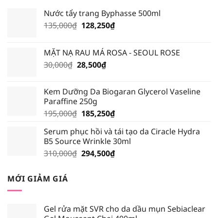
HƠN?
Nước tẩy trang Byphasse 500ml
Giá
Giá
135,000
₫
128,250
₫
gốc
hiện
là:
tại
MẶT NẠ RAU MÁ ROSA - SEOUL ROSE
135,000₫.
là:
Giá
Giá
30,000
₫
28,500
₫
128,250₫.
gốc
hiện
là:
tại
Kem Dưỡng Da Biogaran Glycerol Vaseline
30,000₫.
là:
Paraffine 250g
28,500₫.
Giá
Giá
195,000
₫
185,250
₫
gốc
hiện
Serum phục hồi và tái tạo da Ciracle Hydra
là:
tại
B5 Source Wrinkle 30ml
195,000₫.
là:
Giá
Giá
310,000
₫
294,500
₫
185,250₫.
gốc
hiện
là:
tại
MỚI GIẢM GIÁ
310,000₫.
là:
294,500₫.
Gel rửa mặt SVR cho da dầu mụn Sebiaclear