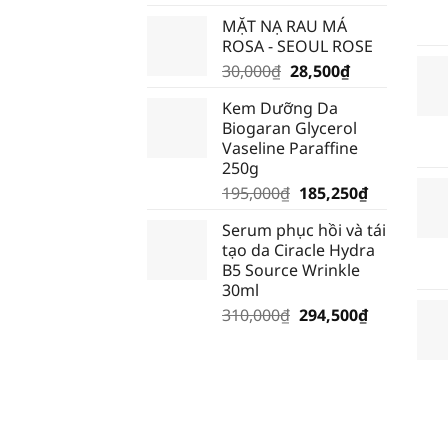
gốc
hiện
MẶT NẠ RAU MÁ
là:
tại
ROSA - SEOUL ROSE
135,000₫.
là:
Giá
Giá
30,000
₫
28,500
₫
128,250₫.
gốc
hiện
Kem Dưỡng Da
là:
tại
Biogaran Glycerol
30,000₫.
là:
Vaseline Paraffine
28,500₫.
250g
Giá
Giá
195,000
₫
185,250
₫
gốc
hiện
Serum phục hồi và tái
là:
tại
tạo da Ciracle Hydra
195,000₫.
là:
B5 Source Wrinkle
185,250₫.
30ml
Giá
Giá
310,000
₫
294,500
₫
gốc
hiện
là:
tại
310,000₫.
là:
294,500₫.