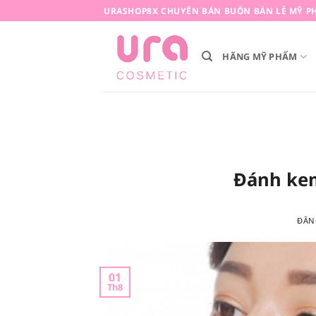
Bỏ
URASHOP8X CHUYÊN BÁN BUÔN BÁN LẺ MỸ PH
qua
nội
HÃNG MỸ PHẨM
dung
Đánh kem
ĐĂN
01
Th8