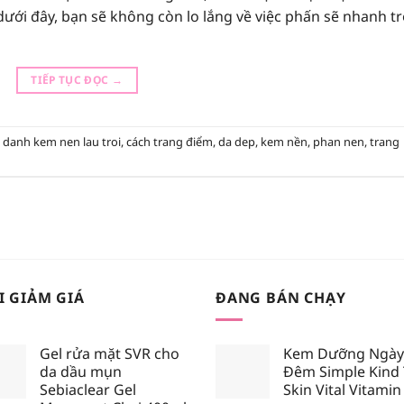
ưới đây, bạn sẽ không còn lo lắng về việc phấn sẽ nhanh tr
TIẾP TỤC ĐỌC
→
 danh kem nen lau troi
,
cách trang điểm
,
da dep
,
kem nền
,
phan nen
,
trang
I GIẢM GIÁ
ĐANG BÁN CHẠY
Gel rửa mặt SVR cho
Kem Dưỡng Ngày
da dầu mụn
Đêm Simple Kind
Sebiaclear Gel
Skin Vital Vitamin