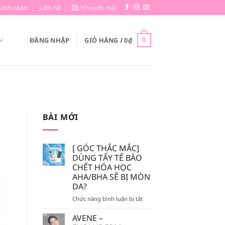
hanh toán
Liên hệ
Khuyến mãi
ĐĂNG NHẬP
GIỎ HÀNG /
0
₫
0
BÀI MỚI
[ GÓC THẮC MẮC]
DÙNG TẨY TẾ BÀO
CHẾT HÓA HỌC
AHA/BHA SẼ BỊ MÒN
DA?
ở
Chức năng bình luận bị tắt
[
GÓC
AVENE –
THẮC