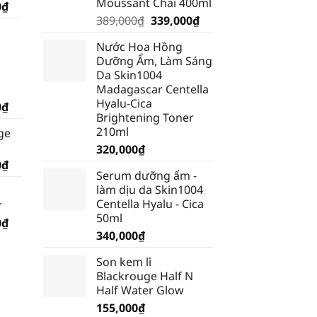
Moussant Chai 400ml
Giá
0
₫
Giá
Giá
hiện
389,000
₫
339,000
₫
gốc
hiện
tại
Nước Hoa Hồng
là:
tại
₫.
là:
Dưỡng Ẩm, Làm Sáng
389,000₫.
là:
185,250₫.
Da Skin1004
339,000₫.
Madagascar Centella
Hyalu-Cica
Giá
0
₫
Brightening Toner
hiện
210ml
ge
tại
320,000
₫
₫.
là:
Giá
0
₫
199,500₫.
Serum dưỡng ẩm -
hiện
làm dịu da Skin1004
tại
Centella Hyalu - Cica
r
₫.
là:
50ml
Giá
0
₫
185,250₫.
340,000
₫
hiện
tại
Son kem lì
₫.
là:
Blackrouge Half N
232,750₫.
Half Water Glow
155,000
₫