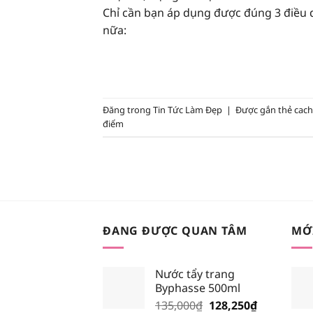
Chỉ cần bạn áp dụng được đúng 3 điều d
nữa:
Đăng trong
Tin Tức Làm Đẹp
|
Được gắn thẻ
cach
điểm
ĐANG ĐƯỢC QUAN TÂM
MỚ
Nước tẩy trang
Byphasse 500ml
Giá
Giá
135,000
₫
128,250
₫