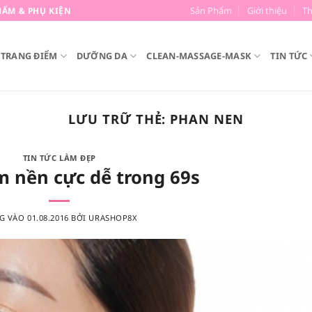
Sản Phẩm
Giới thiệu
T
ẨM & PHỤ KIỆN
TRANG ĐIỂM
DƯỠNG DA
CLEAN-MASSAGE-MASK
TIN TỨC
LƯU TRỮ THẺ:
PHAN NEN
TIN TỨC LÀM ĐẸP
 nền cực dễ trong 69s
G VÀO
01.08.2016
BỞI
URASHOP8X