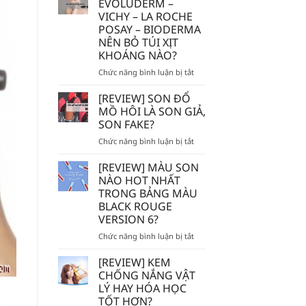
EVOLUDERM –
MẮC]
VICHY – LA ROCHE
DÙNG
POSAY – BIODERMA
TẨY
NÊN BỎ TÚI XỊT
TẾ
KHOÁNG NÀO?
BÀO
CHẾT
ở
Chức năng bình luận bị tắt
HÓA
AVENE
HỌC
–
[REVIEW] SON ĐỔ
AHA/BHA
EVOLUDERM
MỒ HÔI LÀ SON GIẢ,
SẼ
–
SON FAKE?
BỊ
VICHY
MÒN
ở
Chức năng bình luận bị tắt
–
DA?
[REVIEW]
LA
SON
ROCHE
[REVIEW] MÀU SON
ĐỔ
POSAY
NÀO HOT NHẤT
MỒ
–
TRONG BẢNG MÀU
HÔI
BIODERMA
BLACK ROUGE
LÀ
NÊN
VERSION 6?
SON
BỎ
GIẢ,
TÚI
ở
Chức năng bình luận bị tắt
SON
XỊT
[REVIEW]
FAKE?
KHOÁNG
MÀU
[REVIEW] KEM
NÀO?
SON
CHỐNG NẮNG VẬT
NÀO
LÝ HAY HÓA HỌC
HOT
.
TỐT HƠN?
NHẤT