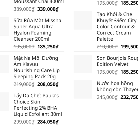
Moussant Chai 400ml
Giá
195,000
₫
185,25
Giá
Giá
389,000
₫
339,000
₫
gốc
Tạo Khối & Che
gốc
hiện
là:
Sữa Rửa Mặt Missha
Khuyết Điểm City
là:
tại
195,000
Super Aqua Ultra
Color Contour &
389,000₫.
là:
Hyalon Foaming
Correct Cream
339,000₫.
Cleanser 200ml
Palette
Giá
Giá
Giá
195,000
₫
185,250
₫
210,000
₫
199,50
gốc
hiện
gốc
Mặt Nạ Môi Dưỡng
Son Bourjois Rou
là:
tại
là:
Ẩm Klavuu
Edition Velvet
195,000₫.
là:
210,000
Nourishing Care Lip
Giá
195,000
₫
185,25
185,250₫.
Sleeping Pack 20g
gốc
Nước hoa hồng
Giá
Giá
219,000
₫
208,050
₫
là:
không cồn Thaye
gốc
hiện
195,000
Tẩy Da Chết Paula’s
là:
tại
Giá
245,000
₫
232,75
Choice Skin
219,000₫.
là:
gốc
Perfecting 2% BHA
208,050₫.
là:
Liquid Exfoliant 30ml
245,000
Giá
Giá
299,000
₫
284,050
₫
gốc
hiện
là:
tại