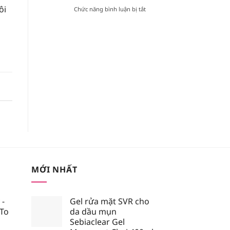
ôi
TRONG
ở
Chức năng bình luận bị tắt
BẢNG
[REVIEW]
MÀU
KEM
BLACK
CHỐNG
ROUGE
NẮNG
VERSION
VẬT
6?
LÝ
HAY
HÓA
HỌC
TỐT
HƠN?
MỚI NHẤT
 -
Gel rửa mặt SVR cho
 To
da dầu mụn
Sebiaclear Gel